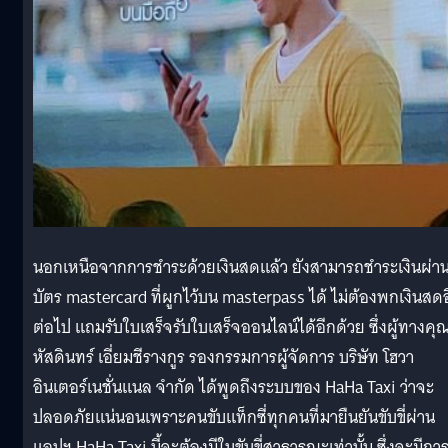
นอกเหนือจากการชำระด้วยเงินสดแล้ว ยังสามารถชำระเงินผ่า
บัตร mastercard ที่ผูกไว้บน masterpass ได้ ไม่ต้องพกเงินสด
ต่อไป แถมรับใบเสร็จรับใบเสร็จออนไลน์ได้อีกด้วย ซึ่งผู้ทางคุ
หัสดินทร์ เอี่ยมชีรางกูร รองกรรมการผู้จัดการ บริษัท โฮวา
อินเตอร์เนชั่นแนล จำกัด ได้พูดถึงระบบของ HaHa Taxi ว่าจะ
ปลอดภัยแน่นอนเพราะคนขับแท็กซี่ทุกคนที่มายืนยันขับขี่ผ่าน
แอปฯ HaHa Taxi นี้จะต้องมีใบขับขี่สาธารณะเท่านั้น ซึ่งจะมีกา