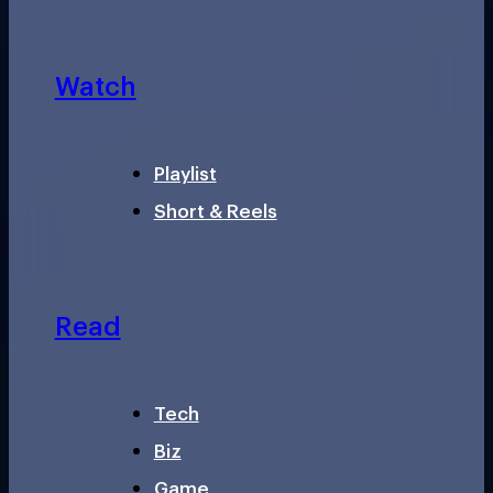
Watch
Playlist
Short & Reels
Read
Tech
Biz
Game