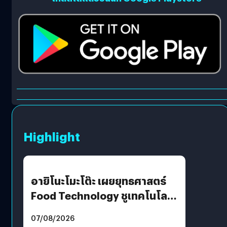
Highlight
อายิโนะโมะโต๊ะ เผยยุทธศาสตร์
Food Technology ชูเทคโนโลยี
“AminoScience” เจาะอินไซต์ผู้
07/08/2026
บริโภคและ B2B