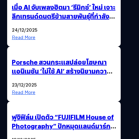
เมื่อ AI จับเพลงฮิตมา ‘รีมิกซ์’ ใหม่ เจาะ
ลึกเทรนด์ดนตรีข้ามสายพันธุ์ที่กำลัง
ยึดครองหน้าฟีด TikTok
24/12/2025
Read More
Porsche สวนกระแสปล่อยโฆษณา
แอนิเมชัน ‘ไม่ใช้ AI’ สร้างนิยามความ
‘แพง’ ที่ AI ให้ไม่ได้
23/12/2025
Read More
ฟูจิฟิล์ม เปิดตัว “FUJIFILM House of
Photography” ปักหมุดแลนด์มาร์ก
ใหม่ใจกลางสยาม