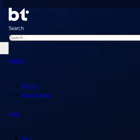
Search
Watch
Playlist
Short & Reels
Read
Tech