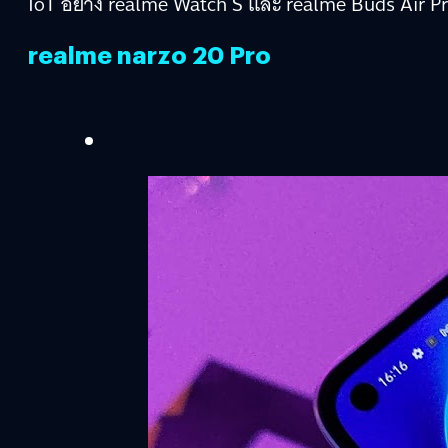
IoT อย่าง realme Watch S และ realme Buds Air Pr
realme narzo 20 Pro