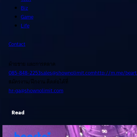
Biz
Game
Life
Contact
ฝ่ายขาย และการตลาด
085-848-2253
sales@shownolimit.com
http://m.me/beart
สมัครงาน/ฝึกงาน ติดต่อได้ที่
hr-ga@shownolimit.com
Read