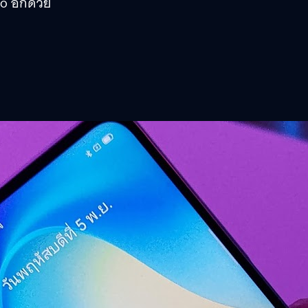
o อีกด้วย