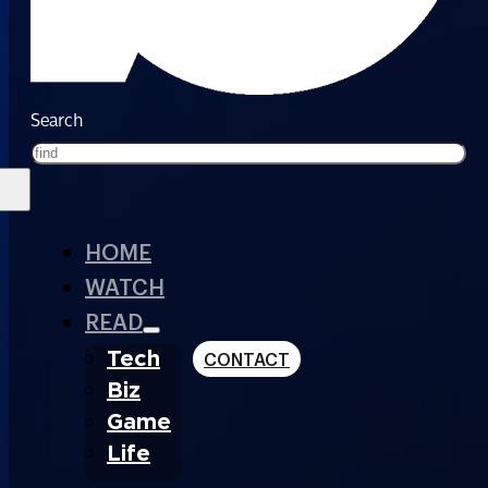
Search
HOME
WATCH
READ
Tech
CONTACT
Biz
Game
Life