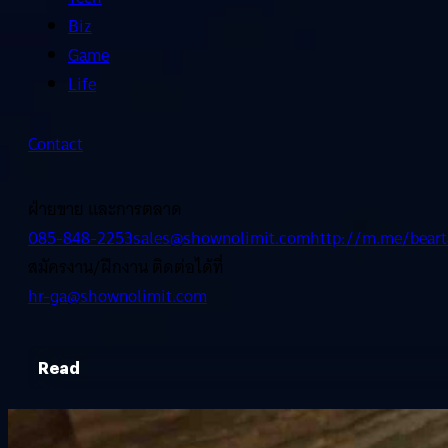
Biz
Game
Life
Contact
ฝ่ายขาย และการตลาด
085-848-2253
sales@shownolimit.com
http://m.me/beart
สมัครงาน/ฝึกงาน ติดต่อได้ที่
hr-ga@shownolimit.com
Read