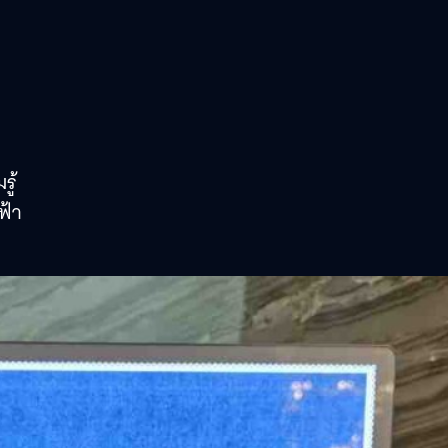
ู้
ฟ้า