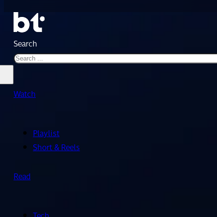
Search
Watch
Playlist
Short & Reels
Read
Tech