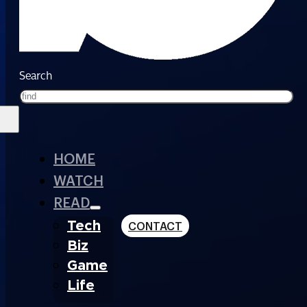
Search
HOME
WATCH
READ
Tech
CONTACT
Biz
Game
Life