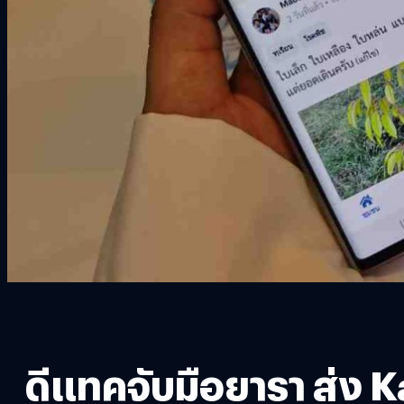
ดีแทคจับมือยารา ส่ง