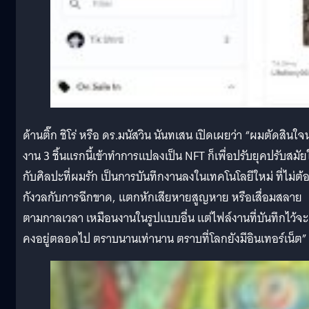
ด้านติ๊ก ชิโร่ หรือ ดร.มนัสวิน นันทเสน เปิดเผยว่า “ผมตัดสินใจ
งาน 3 ชิ้นแรกนี้เข้าทำการแปลงเป็น NFT ก็เพื่อปรับยุคปรับสมัย
กับศิลปะที่ผมรัก เป็นการบันทึกงานลงในเทคโนโลยีใหม่ ที่ไม่ต้
กังวลกับการฉีกขาด, แตกหักเสียหายสูญหาย หรือเสื่อมสลาย
ตามกาลเวลา เหมือนงานในรูปแบบอื่น แต่ไฟล์งานที่บันทึกไว้จะ
คงอยู่ตลอดไป ตราบนานเท่านาน ตราบที่โลกยังมีอินเทอร์เน็ต”