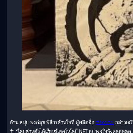
ด้าน หนุ่ย พงศ์สุข พิธีกรด้านไอที ผู้ผลิตสื่อ
#beartai
กล่าวเสร
ว่า “โดยส่วนตัวได้เรียนรู้เทคโนโลยี NFT อย่างจริงจังตลอดสุด