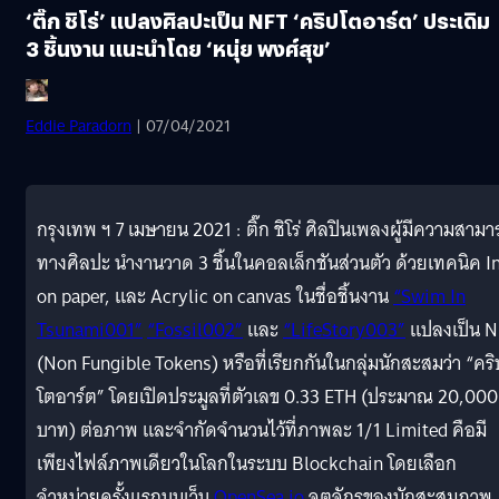
‘ติ๊ก ชิโร่’ แปลงศิลปะเป็น NFT ‘คริปโตอาร์ต’ ประเดิม
3 ชิ้นงาน แนะนำโดย ‘หนุ่ย พงศ์สุข’
Eddie Paradorn
| 07/04/2021
กรุงเทพ ฯ 7 เมษายน 2021 : ติ๊ก ชิโร่ ศิลปินเพลงผู้มีความสาม
ทางศิลปะ นำงานวาด 3 ชิ้นในคอลเล็กชันส่วนตัว ด้วยเทคนิค I
on paper, และ Acrylic on canvas ในชื่อชิ้นงาน
“Swim In
Tsunami001”
“Fossil002”
และ
“LifeStory003”
แปลงเป็น N
(Non Fungible Tokens) หรือที่เรียกกันในกลุ่มนักสะสมว่า “คริ
โตอาร์ต”​ โดยเปิดประมูลที่ตัวเลข 0.33 ETH (ประมาณ 20,000
บาท) ต่อภาพ และจำกัดจำนวนไว้ที่ภาพละ 1/1 Limited คือมี
เพียงไฟล์ภาพเดียวในโลกในระบบ Blockchain โดยเลือก
จำหน่ายครั้งแรกบนเว็บ
OpenSea.io
จตุจักรของนักสะสมภาพ