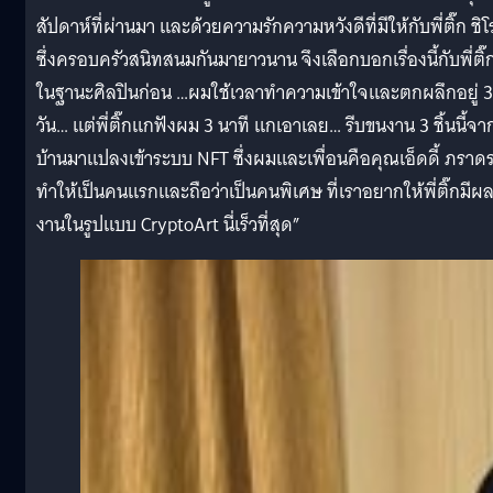
สัปดาห์ที่ผ่านมา และด้วยความรักความหวังดีที่มีให้กับพี่ติ๊ก ชิโร
ซึ่งครอบครัวสนิทสนมกันมายาวนาน จึงเลือกบอกเรื่องนี้กับพี่ติ๊
ในฐานะศิลปินก่อน …ผมใช้เวลาทำความเข้าใจและตกผลึกอยู่ 3
วัน… แต่พี่ติ๊กแกฟังผม 3 นาที แกเอาเลย… รีบขนงาน 3 ชิ้นนี้จา
บ้านมาแปลงเข้าระบบ NFT ซึ่งผมและเพื่อนคือคุณเอ็ดดี้ ภราดร
ทำให้เป็นคนแรกและถือว่าเป็นคนพิเศษ ที่เราอยากให้พี่ติ๊กมีผ
งานในรูปแบบ CryptoArt นี่เร็วที่สุด”