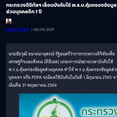
กระทรวงดิจิทัลฯ เลื่อนบังคับใช้ พ.ร.บ.คุ้มครองข้อมูล
ส่วนบุคคลอีก 1 ปี
ณัชธนัท จุโฬทก
| 06/05/2021
นายชัยวุฒิ ธนาคมานุสรณ์ รัฐมนตรีว่าการกระทรวงดิจิทัลเพื่อ
เศรษฐกิจและสังคม (ดีอีเอส) แถลงการณ์ขยายเวลาบังคับใช้
พ.ร.บ.คุ้มครองข้อมูลส่วนบุคคล ทำให้ พ.ร.บ.คุ้มครองข้อมูลส่ว
บุคคลฯ หรือ PDPA จะมีผลใช้บังคับในวันที่ 1 มิถุนายน 2565 จ
เดิมคือ 31 พฤษภาคม 2564