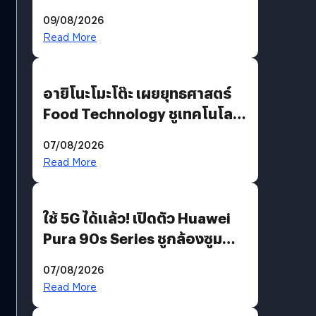
10 สิงหาคมนี้
09/08/2026
Read More
อายิโนะโมะโต๊ะ เผยยุทธศาสตร์
Food Technology ชูเทคโนโลยี
“AminoScience” เจาะอินไซต์ผู้
07/08/2026
บริโภคและ B2B
Read More
ใช้ 5G ได้แล้ว! เปิดตัว Huawei
Pura 90s Series ชูกล้องซูม
200 MP ในรุ่นท็อป
07/08/2026
Read More