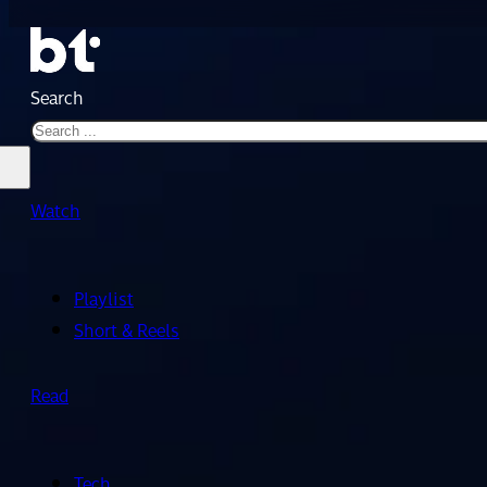
Search
Watch
Playlist
Short & Reels
Read
Tech