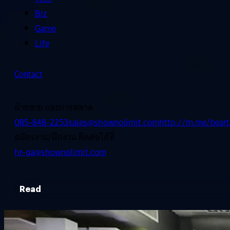
Biz
Game
Life
Contact
ฝ่ายขาย และการตลาด
085-848-2253
sales@shownolimit.com
http://m.me/beart
สมัครงาน/ฝึกงาน ติดต่อได้ที่
hr-ga@shownolimit.com
Read