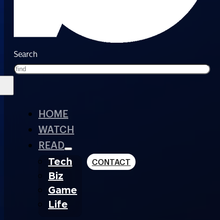
Search
HOME
WATCH
READ
Tech
CONTACT
Biz
Game
Life