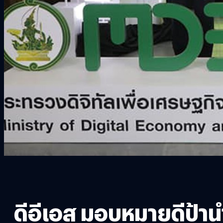
ดีอีเอส มอบหมายดีป้านำ