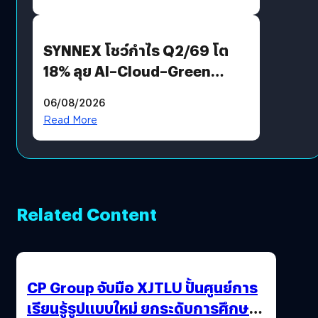
SYNNEX โชว์กำไร Q2/69 โต
18% ลุย AI–Cloud–Green
Energy สร้างฐาน Recurring
06/08/2026
Revenue เร่งเครื่อง New
Read More
Growth Engine พร้อมจ่าย
ปันผล 0.10 บาท/หุ้น
Related Content
CP Group จับมือ XJTLU ปั้นศูนย์การ
เรียนรู้รูปแบบใหม่ ยกระดับการศึกษา