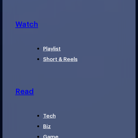
Watch
Playlist
Short & Reels
Read
Tech
Biz
Game