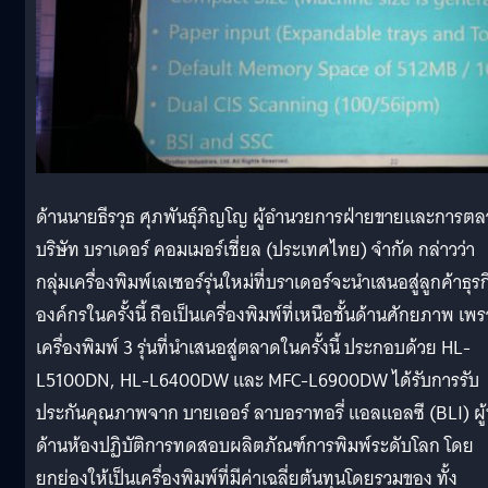
ด้านนายธีรวุธ ศุภพันธุ์ภิญโญ ผู้อำนวยการฝ่ายขายและการต
บริษัท บราเดอร์ คอมเมอร์เชี่ยล (ประเทศไทย) จำกัด กล่าวว่า
กลุ่มเครื่องพิมพ์เลเซอร์รุ่นใหม่ที่บราเดอร์จะนำเสนอสู่ลูกค้าธุร
องค์กรในครั้งนี้ ถือเป็นเครื่องพิมพ์ที่เหนือชั้นด้านศักยภาพ เพ
เครื่องพิมพ์ 3 รุ่นที่นำเสนอสู่ตลาดในครั้งนี้ ประกอบด้วย HL-
L5100DN, HL-L6400DW และ MFC-L6900DW ได้รับการรับ
ประกันคุณภาพจาก บายเออร์ ลาบอราทอรี่ แอลแอลซี (BLI) ผู
ด้านห้องปฏิบัติการทดสอบผลิตภัณฑ์การพิมพ์ระดับโลก โดย
ยกย่องให้เป็นเครื่องพิมพ์ที่มีค่าเฉลี่ยต้นทุนโดยรวมของ ทั้ง