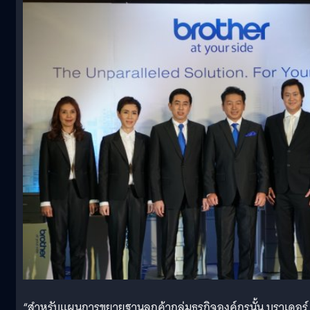
“สำหรับแผนการขยายฐานลูกค้ากลุ่มธุรกิจองค์กรนั้น บราเดอร์