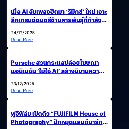
เมื่อ AI จับเพลงฮิตมา ‘รีมิกซ์’ ใหม่ เจาะ
ลึกเทรนด์ดนตรีข้ามสายพันธุ์ที่กำลัง
ยึดครองหน้าฟีด TikTok
24/12/2025
Read More
Porsche สวนกระแสปล่อยโฆษณา
แอนิเมชัน ‘ไม่ใช้ AI’ สร้างนิยามความ
‘แพง’ ที่ AI ให้ไม่ได้
23/12/2025
Read More
ฟูจิฟิล์ม เปิดตัว “FUJIFILM House of
Photography” ปักหมุดแลนด์มาร์ก