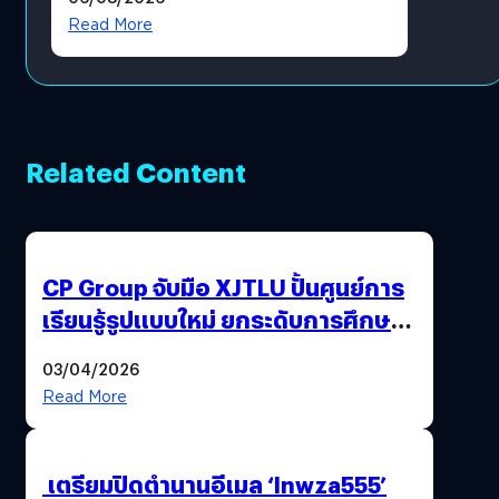
Revenue เร่งเครื่อง New
Read More
Growth Engine พร้อมจ่าย
ปันผล 0.10 บาท/หุ้น
Related Content
CP Group จับมือ XJTLU ปั้นศูนย์การ
เรียนรู้รูปแบบใหม่ ยกระดับการศึกษา
ไทย ด้วยโจทย์จริงจากโลกธุรกิจ
03/04/2026
Read More
เตรียมปิดตำนานอีเมล ‘lnwza555’