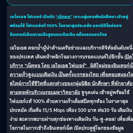
เอไอเอส ไฟเบอร์ เปิดตัว
“เน็ตหอ”
เจาะกลุ่มหอพักนักศึกษา เข้าอยู่
พร้อมใช้ ไฟเบอร์แท้ 100
% ในราคาสุดประหยัด มอบมิติใหม่ของ
อินเทอร์เน็ตความเร็วสูงแบบเติมเงิน ครั้งแรกของไทย
เอไอเอส ตอกย้ำผู้นำด้านเครือข่ายและบริการดิจิทัลอันดับหนึ่
ของประเทศ เดินหน้าพลิกโฉมวงการบรอดแบนด์ไปอีกขั้น
เปิด
บริการ
“เน็ตหอ โดย เอไอเอส ไฟเบอร์” มิติใหม่ของอินเทอร์เน
ความเร็วสูงแบบเติมเงิน เป็นครั้งแรกของไทย เพื่อตอบสนองไล
สไตล์การใช้ชีวิตที่แตกต่างของกลุ่มนิสิต นักศึกษา ที่พักอาศัย
ตามหอพักบริเวณรอบมหาวิทยาลัย
ชูจุดเด่น เข้าอยู่พร้อมใช้
ไฟเบอร์แท้ 100% ด้วยความเร็วเต็มสปีดทุกห้อง ในราคาสุด
ประหยัด เริ่มต้น 15/5 Mbps เพียง 500 บาท ต่อ30 วัน เติมเงิน
ง่าย สะดวกสบายผ่านทุกช่องทางเติมเงิน วัน-ทู-คอล! เพื่อเพิ่
โอกาสในการเข้าถึงอินเทอร์เน็ต เปิดประตูสู่โลกของข้อมูล