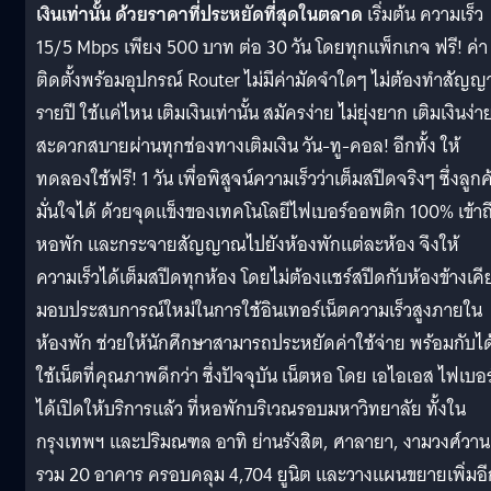
เงินเท่านั้น ด้วยราคาที่ประหยัดที่สุดในตลาด
เริ่มต้น ความเร็ว
15/5 Mbps เพียง 500 บาท ต่อ 30 วัน โดยทุกแพ็กเกจ ฟรี! ค่า
ติดตั้งพร้อมอุปกรณ์ Router ไม่มีค่ามัดจำใดๆ ไม่ต้องทำสัญญ
รายปี ใช้แค่ไหน เติมเงินเท่านั้น สมัครง่าย ไม่ยุ่งยาก เติมเงินง่า
สะดวกสบายผ่านทุกช่องทางเติมเงิน วัน-ทู-คอล! อีกทั้ง ให้
ทดลองใช้ฟรี! 1 วัน เพื่อพิสูจน์ความเร็วว่าเต็มสปีดจริงๆ ซึ่งลูกค
มั่นใจได้ ด้วยจุดแข็งของเทคโนโลยีไฟเบอร์ออพติก 100% เข้าถ
หอพัก และกระจายสัญญาณไปยังห้องพักแต่ละห้อง จึงให้
ความเร็วได้เต็มสปีดทุกห้อง โดยไม่ต้องแชร์สปีดกับห้องข้างเคี
มอบประสบการณ์ใหม่ในการใช้อินเทอร์เน็ตความเร็วสูงภายใน
ห้องพัก ช่วยให้นักศึกษาสามารถประหยัดค่าใช้จ่าย พร้อมกับได
ใช้เน็ตที่คุณภาพดีกว่า ซึ่งปัจจุบัน เน็ตหอ โดย เอไอเอส ไฟเบอร
ได้เปิดให้บริการแล้ว ที่หอพักบริเวณรอบมหาวิทยาลัย ทั้งใน
กรุงเทพฯ และปริมณฑล อาทิ ย่านรังสิต, ศาลายา, งามวงศ์วาน
รวม 20 อาคาร ครอบคลุม 4,704 ยูนิต และวางแผนขยายเพิ่มอี