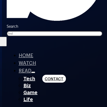
Search
HOME
WATCH
READ
Tech
CONTACT
Biz
Game
Life