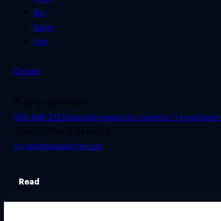
Biz
Game
Life
Contact
ฝ่ายขาย และการตลาด
085-848-2253
sales@shownolimit.com
http://m.me/beart
สมัครงาน/ฝึกงาน ติดต่อได้ที่
hr-ga@shownolimit.com
Read