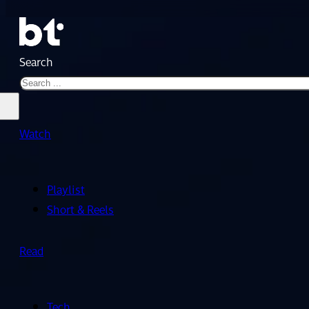
Search
Watch
Playlist
Short & Reels
Read
Tech