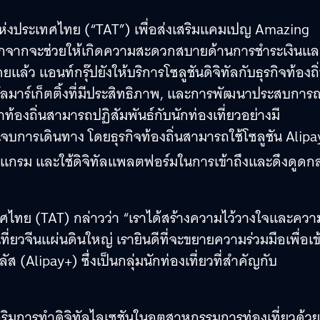
วแห่งประเทศไทย (“TAT”) เพื่อส่งเสริมแคมเปญ Amazing
อกจากจะช่วยให้เกิดความสะดวกสบายด้านการชำระเงินแล
ล้ว แอนท์กรุ๊ปยังให้บริการโซลูชันดิจิทัลกับธุรกิจท้องถิ
ทัลมาร์เก็ตติ้งที่มีประสิทธิภาพ, และการพัฒนาประสบการณ
าท้องถิ่นสามารถปฏิสัมพันธ์กับนักท่องเที่ยวอย่างมี
บการเดินทาง โดยธุรกิจท้องถิ่นสามารถใช้โซลูชัน Alipa
รแกรม และใช้ดิจิทัลแพลตฟอร์มในการเข้าถึงและดึงดูดกลุ
ะเทศไทย (TAT) กล่าวว่า “เราได้สร้างความไว้วางใจและควา
่ยวจีนแผ่นดินใหญ่ เรายินดีที่จะขยายความร่วมมือเพื่อเข
ส (Alipay+) ซึ่งเป็นกลุ่มนักท่องเที่ยวที่สำคัญกับ
สริมการทำดิจิทัลไลเซชันในอุตสาหกรรมการท่องเที่ยวด้วย