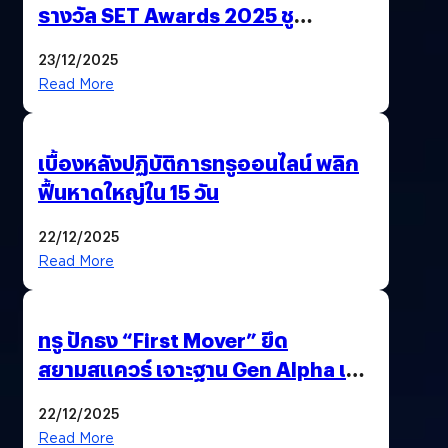
รางวัล SET Awards 2025 ชู
นวัตกรรม AI “BURT” ปฏิวัติระบบ
23/12/2025
สุขภาพไทยสู่ความยั่งยืน
Read More
เบื้องหลังปฏิบัติการทรูออนไลน์ พลิก
ฟื้นหาดใหญ่ใน 15 วัน
22/12/2025
Read More
ทรู ปักธง “First Mover” ยึด
สยามสแควร์ เจาะฐาน Gen Alpha เมื่อ
ประสบการณ์คือแบรนด์ใหม่ของโลก
22/12/2025
ยุคถัดไป
Read More