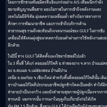
โดยการชักชวนพันธมิตรที่แข็งแกร่งอย่าง AIS เพื่อผนึกกำลัง
ขยายสัญญาณสื่อสาร มอบโอกาสในการเข้าถึงพลังงานและ
เทคโนโลยีดิจิทัล มุ่งลดความเหลื่อมล้ำ สร้างโอกาสทางการ
ศึกษา การพัฒนาอาชีพ และการเข้าถึงบริการด้าน
สาธารณสุข รวมถึงสะท้อนถึงเจตนารมณ์ของ GULF ในการขับ
เคลื่อนให้สังคมมุ่งสู่อนาคตคาร์บอนต่ำผ่านการใช้พลังงานสะ
อีกด้วย
ในปีนี้ ทาง GULF ได้ติดตั้งแผงโซลาร์เซลล์ไปแล้ว
ใน 3 พื้นที่ ได้แก่ ดอยมอโก้โพคี อ.ท่าสองยาง จ.ตาก บ้านแม่ต
ละ อ.สบเมย จ.แม่ฮ่องสอน บ้านผีปาน
เหนือ อ.อมก๋อย จ.เชียงใหม่ สำหรับพื้นที่ดอยมอโก้โพคีนั้น เดิม
ชาวบ้านมอโก้โพคีประกอบอาชีพปลูกข้าวโพดเป็นหลัก ทำให้มี
ทำลายป่าเป็นวงกว้าง และยังทำลายสุขภาพผู้ปลูกเนื่องจากการ
สารเคมี นอกจากนั้น การเผาในฤดูเก็บเกี่ยวยังก่อให้เกิด
ฝุ่น PM 2.5 อีกด้วย ซึ่งทาง GULF ได้ร่วมมือกับผู้นำชุมชนสานต