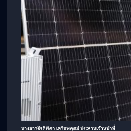
นางสาวธีรตีพิศา เตวิชพศุตม์ ประธานเจ้าหน้าที่