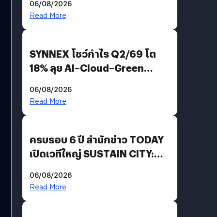
06/08/2026
AGI
Read More
SYNNEX โชว์กำไร Q2/69 โต
18% ลุย AI–Cloud–Green
Energy สร้างฐาน Recurring
06/08/2026
Revenue เร่งเครื่อง New
Read More
Growth Engine พร้อมจ่าย
ปันผล 0.10 บาท/หุ้น
ครบรอบ 6 ปี สำนักข่าว TODAY
เปิดเวทีใหญ่ SUSTAIN CITY:
THE GREEN TRANSITION ถก
06/08/2026
แนวทางปรับตัวสู่เศรษฐกิจสี
Read More
เขียวอย่างยั่งยืน