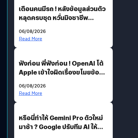
เตือนคนมีรถ ! หลังข้อมูลส่วนตัว
หลุดครบชุด หวั่นมิจชาชีพ
สวมรอย ล่าสุดพบแล้วเกิดจาก
06/08/2026
รหัสผ่านหลุด ไม่ใช่แฮ็กเกอร์
Read More
ฟังก่อน พี่ฟังก่อน ! OpenAI โต้
Apple เข้าใจผิดเรื่องขโมยข้อมูล
อีกฝั่งไม่ตอบโต้ แต่ฟ้องต่อ
06/08/2026
Read More
หรือนี่ทำให้ Gemini Pro ตัวใหม่
มาช้า ? Google ปรับทีม AI ให้
Demis Hassabis ลุยพัฒนา