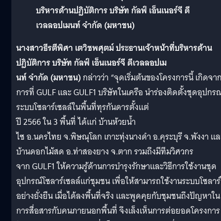
บริหารด้านปฏิบัติการ บริษัท กัลฟ์ เอ็นเนอร์จี ดี
เวลลอปเมนท์ จำกัด (มหาชน)
นางสาวธีรตีพิศา
เตวิชพศุตม์
ประธานเจ้าหน้าที่บริหารด้าน
ปฏิบัติการ
บริษัท
กัลฟ์
เอ็นเนอร์จี
ดีเวลลอปเม
นท์
จำกัด
(
มหาชน
)
กล่าวว่า “จุดเริ่มต้นของโครงการนี้ เกิดจา
การที่ GULF และ GULF1 บริษัทในเครือ นำร่องติดตั้งชุดอุปกรณ
ระบบโซลาร์เซลล์ในพื้นที่ทุรกันดารตั้งแต่
ปี 2566 ใน 3 พื้นที่ ได้แก่ บ้านห้วยน้ำ
ไซ อ.นครไทย จ.พิษณุโลก เกาะทุ่งนางดำ อ.คุระบุรี จ.พังงา แล
บ้านดอกไม้สด อ.ท่าสองยาง จ.ตาก รวมถึงมีทีมวิศวกร
จาก GULF1 ให้ความรู้ด้านการบำรุงรักษาและวิธีการใช้งานชุด
อุปกรณ์โซลาร์เซลล์แก่ชุมชน เพื่อให้สามารถใช้งานระบบโซลาร์
อย่างยั่งยืน เมื่อได้ลงพื้นที่จริง และพูดคุยกับชุมชนถึงปัญหาใน
การสื่อสารกับคนภายนอกพื้นที่ จึงเล็งเห็นการต่อยอดโครงการ