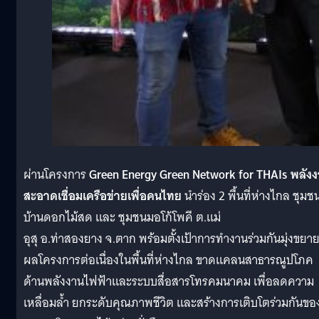
ผ่านโครงการ
Green Energy Green Network for THAIs
พลัง
สะอาดเชื่อมเครือข่ายเพื่อคนไทย
นำร่อง 2 พื้นที่ห่างไกล ชุมช
บ้านดอกไม้สด และ ชุมชนมอโก้โพคี ต.แม่
อุสุ อ.ท่าสองยาง จ.ตาก พร้อมตั้งเป้าการทำงานร่วมกันมุ่งขยา
ผลโครงการต่อเนื่องในพื้นที่ห่างไกล ขาดแคลนสาธารณูปโภค
ด้านพลังงานไฟฟ้าและระบบสื่อสารโทรคมนาคม เพื่อลดความ
เหลื่อมล้ำ ยกระดับคุณภาพชีวิต และสร้างการเติบโตร่วมกันขอ