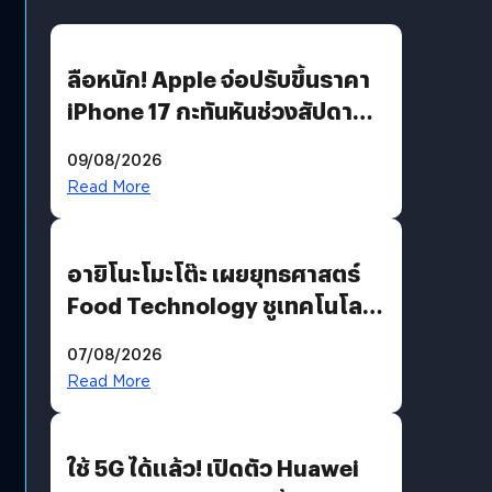
ลือหนัก! Apple จ่อปรับขึ้นราคา
iPhone 17 กะทันหันช่วงสัปดาห์ที่
10 สิงหาคมนี้
09/08/2026
Read More
อายิโนะโมะโต๊ะ เผยยุทธศาสตร์
Food Technology ชูเทคโนโลยี
“AminoScience” เจาะอินไซต์ผู้
07/08/2026
บริโภคและ B2B
Read More
ใช้ 5G ได้แล้ว! เปิดตัว Huawei