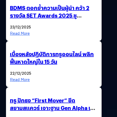
BDMS ตอกย้ำความเป็นผู้นำ คว้า 2
รางวัล SET Awards 2025 ชู
นวัตกรรม AI “BURT” ปฏิวัติระบบ
23/12/2025
สุขภาพไทยสู่ความยั่งยืน
Read More
เบื้องหลังปฏิบัติการทรูออนไลน์ พลิก
ฟื้นหาดใหญ่ใน 15 วัน
22/12/2025
Read More
ทรู ปักธง “First Mover” ยึด
สยามสแควร์ เจาะฐาน Gen Alpha เมื่อ
ประสบการณ์คือแบรนด์ใหม่ของโลก