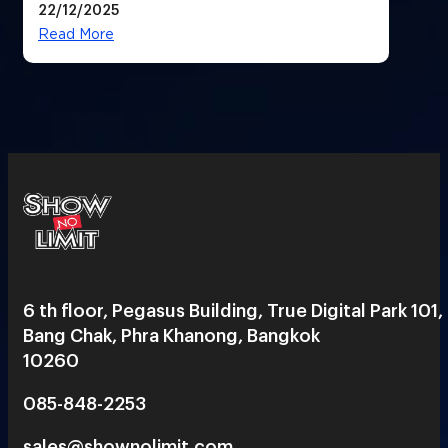
22/12/2025
ยุคถัดไป
Read More
6 th floor, Pegasus Building, True Digital Park 101,
Bang Chak, Phra Khanong, Bangkok
10260
085-848-2253
sales@shownolimit.com