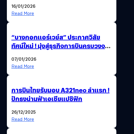
ทิศทางกลยุทธ์ยุค AI มุ่งสู่เป้าหมายราย
16/01/2026
ได้ 53,000 ล้านบาท
Read More
“บางกอกแอร์เวย์ส” ประกาศวิสัย
ทัศน์ใหม่ ! มุ่งสู่ธุรกิจการบินครบวงจร
สู่การเติบโตอย่างยั่งยืน เพื่อโลกและ
07/01/2026
สังคม
Read More
การบินไทยรับมอบ A321neo ลำแรก !
ปักธงน่านฟ้าเอเชียแปซิฟิก
26/12/2025
Read More