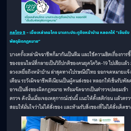
กลโกง
5
– เมื่อเหล่าคนโกง มาเคาะประตูถึงหน้าบ้าน หลอกให้ “เซ็นรับ
พัสดุผิดกฎหมาย”
บางครั้งเหล่ามิจฉาชีพก็มากันเป็นทีม และใช้ความฮิตเรื่องการซื
ของออนไลน์ที่กลายเป็นวิถีปกติของคนยุคโควิด-19 ไปเสียแล้ว
ลวงเหยื่อถึงหน้าบ้าน ล่าสุดทางไปรษณีย์ไทย ออกจดหมายแจ้
เตือน ระวังมิจฉาชีพตีเนียนเป็นผู้คนส่งของ หลอกให้เซ็นรับพัสดุ
อาจเป็นสิ่งของผิดกฎหมาย พร้อมจัดฉากเป็นตำรวจปลอมเข้า
ตรวจ ดังนั้นเมื่อเจอเหตุการณ์เช่นนี้ แนะให้ตั้งสติก่อน แล้วตร
สอบให้มั่นใจว่าไม่ได้สั่งของ และห้ามรับสิ่งของที่ไม่ได้สั่งเด็ดข