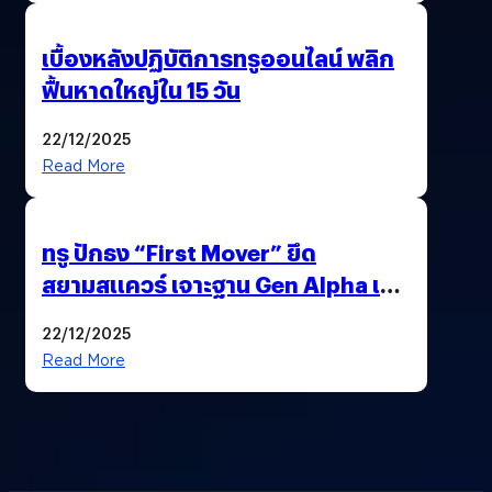
เบื้องหลังปฏิบัติการทรูออนไลน์ พลิก
ฟื้นหาดใหญ่ใน 15 วัน
22/12/2025
Read More
ทรู ปักธง “First Mover” ยึด
สยามสแควร์ เจาะฐาน Gen Alpha เมื่อ
ประสบการณ์คือแบรนด์ใหม่ของโลก
22/12/2025
ยุคถัดไป
Read More