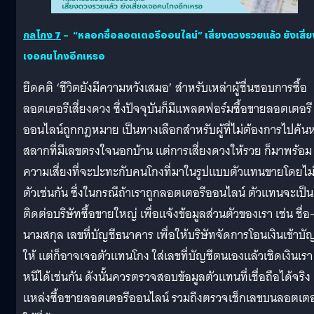
กลโกง
7
– “หลอกซื้อลอตเตอรีออนไลน์” เสี่ยงดวงรวย
แล้ว ยังเสี่
เจอคนโกงอีกเหรอ
ยึดคติ ‘ชีวิตยังมีความหวังเสมอ’ สำหรับเหล่าผู้ชื่นชอบการซื้อ
ลอตเตอรีเสี่ยงดวง ซึ่งปัจจุบันก็มีแพลตฟอร์มซื้อขายลอตเตอรี
ออนไลน์ถูกกฎหมาย เป็นทางเลือกสำหรับผู้ที่ไม่ต้องการไปค้น
สลากที่มีเลขตรงใจนอกบ้าน แต่การเสี่ยงดวงให้รวย ก็มาพร้อม
ความเสี่ยงที่จะปะทะกับคนโกงที่มาในรูปแบบตัวแทนขายโดยไม่ร
ตัวเช่นกัน ซึ่งในกรณีถ้าเราถูกลอตเตอรีออนไลน์ ตัวแทนจะเป็นผ
ติดต่อบริษัทซื้อขายใหญ่ เพื่อแจ้งข้อมูลส่วนตัวของเรา เช่น ชื่อ
นามสกุล เลขที่บัญชีธนาคาร เพื่อให้บริษัทจัดการโอนเงินเข้าบัญ
ให้ แต่ก็อาจเจอตัวแทนโกง ใส่เลขที่บัญชีตนเองแล้วเชิดเงินเรา
หนีได้เช่นกัน ดังนั้นควรตรวจสอบข้อมูลตัวแทนที่เชื่อถือได้จริง
แหล่งซื้อขายลอตเตอรีออนไลน์ รวมถึงตรวจเช็กเลขบนลอตเตอ