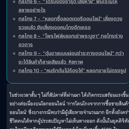
กลโกง 6 – “ได้รับของชำรุด เสียหาย” ฟื้นใจไม่ให้
สลายอย่างไร
กลโกง 7 – “หลอกซื้อลอตเตอรีออนไลน์” เสี่ยงดวง
รวยแล้ว ยังเสี่ยงเจอคนโกงอีกเหรอ
กลโกง 8 – “โพรไฟล์หลอกเช่าพระบูชา” กลโกงร่าง
อวตาร
กลโกง 9 – “ตุ๋นขายแบบผ่อนชำระทางออนไลน์” กว่า
จะได้สินค้าก็สายเสียแล้ว #สภาพ
กลโกง 10 – “คนรักต้นไม้ร้องไห้” หลอกขายไม่ตรงรูป
ในช่วงเวลาสั้น ๆ ไม่กี่สัปดาห์ที่ผ่านมา ได้เกิดกระแสร้อนแรงขึ้น
อย่างต่อเนื่องบนโลกออนไลน์ ‘การโดนโกงจากการซื้อขายสินค้
ออนไลน์’ ซึ่งบางกรณีพบว่ามีผู้เสียหายจำนวนมาก อีกทั้งยังคร่
ชีวิตคนได้หากผู้ประสบปัญหาไม่เห็นทางออก ดังนั้นในยุคดิจิทัล