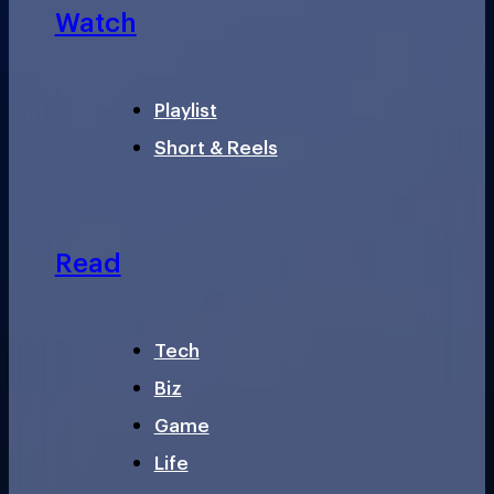
Watch
Playlist
Short & Reels
Read
Tech
Biz
Game
Life