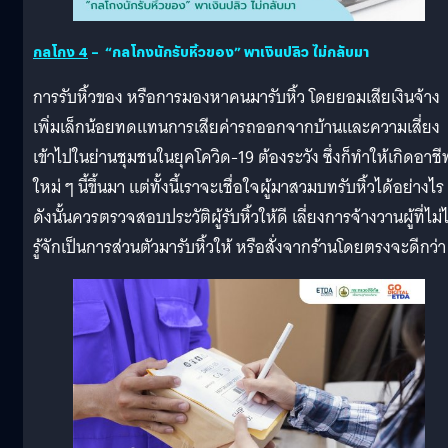
กลโกง
4
– “กลโกงนักรับหิ้วของ” พาเงินปลิว ไม่กลับมา
การรับหิ้วของ หรือการมองหาคนมารับหิ้ว โดยยอมเสียเงินจ้าง
เพิ่มเล็กน้อยทดแทนการเสียค่ารถออกจากบ้านและความเสี่ยง
เข้าไปในย่านชุมชนในยุคโควิด-19 ต้องระวัง ซึ่งก็ทำให้เกิดอาชี
ใหม่ ๆ นี้ขึ้นมา แต่ทั้งนี้เราจะเชื่อใจผู้มาสวมบทรับหิ้วได้อย่างไร
ดังนั้นควรตรวจสอบประวัติผู้รับหิ้วให้ดี เลี่ยงการจ้างวานผู้ที่ไม่ไ
รู้จักเป็นการส่วนตัวมารับหิ้วให้ หรือสั่งจากร้านโดยตรงจะดีกว่า