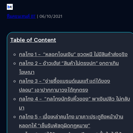
ทีมคอนเทนต์ BT
| 06/10/2021
Table of Content
กลโกง 1 – “หลอกโอนเงิน” ชวดหนี ไม่มีสินค้าส่งจริง
กลโกง 2 – อ้าวเฮ้ย! “สินค้าไม่ตรงปก” จกตาเกิน
โฆษณา
กลโกง 3 – “จ่ายซื้อแบรนด์เนมแท้ แต่ได้ของ
ปลอม” เอาปากกามาวงได้ทุกตรง
กลโกง 4 – “กลโกงนักรับหิ้วของ” พาเงินปลิว ไม่กลับ
มา
กลโกง 5 – เมื่อเหล่าคนโกง มาเคาะประตูถึงหน้าบ้าน
หลอกให้ “เซ็นรับพัสดุผิดกฎหมาย”