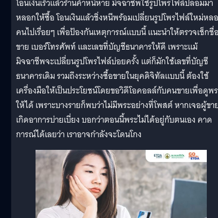
โอนเงินเร็วแล้วร้านค้าหนีหาย มิจฉาชีพใช้รูปโพรไฟล์ปลอมมา
หลอกให้ซื้อ โอนเงินแล้วชิ่งหนีพร้อมเปลี่ยนรูปโพรไฟล์ใหม่หล
คนไปเรื่อยๆ เพื่อป้องกันเหตุการณ์แบบนี้ แนะนำให้ตรวจเช็กชื่อผ
ขาย เบอร์โทรศัพท์ และเลขที่บัญชีธนาคารให้ดี เพราะแม้
มิจฉาชีพจะเปลี่ยนรูปโพรไฟล์บ่อยครั้ง แต่ก็มักใช้เลขที่บัญชี
ธนาคารเดิม รวมถึงระหว่างซื้อขายในยุคดิจิทัลแบบนี้ ต้องใช้
เครื่องมือให้เป็นประโยชน์โดยขอวิดีโอคอลล์กับคนขายเพื่อดูพ
ให้ได้ เพราะบางรายก็พบว่าไม่มีพระอย่างที่โพสต์ หากเจอผู้ขาย
เกิดอาการบ่ายเบี่ยง บอกว่าตอนนี้พระไม่ได้อยู่กับตนเอง คาด
การณ์ได้เลยว่า เราอาจกำลังจะโดนโกง