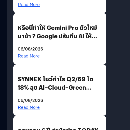
Read More
หรือนี่ทำให้ Gemini Pro ตัวใหม่
มาช้า ? Google ปรับทีม AI ให้
Demis Hassabis ลุยพัฒนา
06/08/2026
AGI
Read More
SYNNEX โชว์กำไร Q2/69 โต
18% ลุย AI–Cloud–Green
Energy สร้างฐาน Recurring
06/08/2026
Revenue เร่งเครื่อง New
Read More
Growth Engine พร้อมจ่าย
ปันผล 0.10 บาท/หุ้น