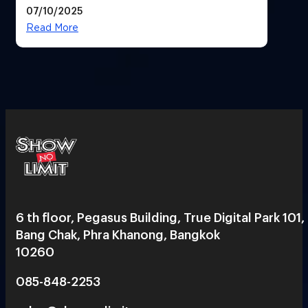
07/10/2025
และมะเร็ง
Read More
6 th floor, Pegasus Building, True Digital Park 101,
Bang Chak, Phra Khanong, Bangkok
10260
085-848-2253