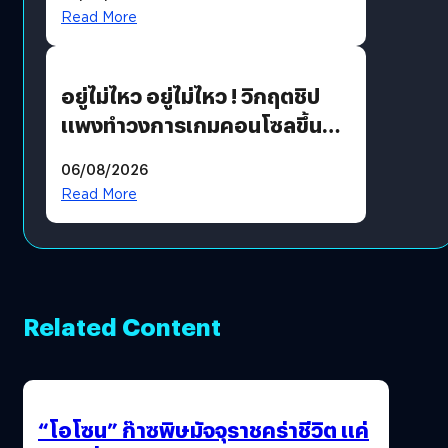
แนวทางปรับตัวสู่เศรษฐกิจสี
Read More
เขียวอย่างยั่งยืน
อยู่ไม่ไหว อยู่ไม่ไหว ! วิกฤตชิป
แพงทำวงการเกมคอนโซลขึ้น
ราคายับ แบบนี้เกมเมอร์อยู่ยังไง
06/08/2026
?
Read More
Related Content
“โอโซน” ก๊าซพิษมัจจุราชคร่าชีวิต แค่