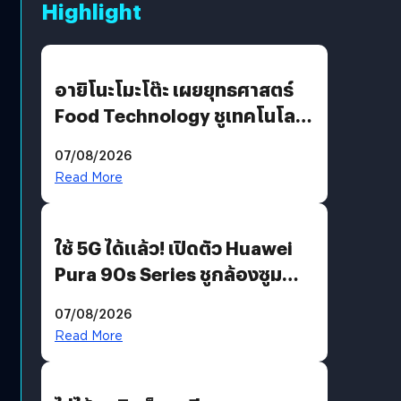
Highlight
อายิโนะโมะโต๊ะ เผยยุทธศาสตร์
Food Technology ชูเทคโนโลยี
“AminoScience” เจาะอินไซต์ผู้
07/08/2026
บริโภคและ B2B
Read More
ใช้ 5G ได้แล้ว! เปิดตัว Huawei
Pura 90s Series ชูกล้องซูม
200 MP ในรุ่นท็อป
07/08/2026
Read More