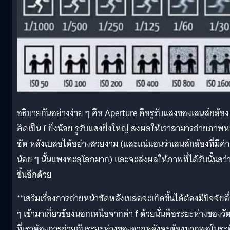
อธิบายกันอย่างง่าย ๆ คือ Aperture คือรูรับแสงของเลนส์กล้อง
คิดเป็น f ยิ่งน้อย รูรับแสงยิ่งใหญ่ สงผลให้เราสามารถ่ายภาพห
ชัด หลังเบลอได้อย่างสวยงาม (และแน่นอนว่าเลนส์กล้องที่มีค่า
น้อย ๆ นั้นแพงทะลุโลกมาก) และจะส่งผลให้ภาพที่ได้รับนั้นสว่
ขึ้นอีกด้วย
**เสริมเรื่องการถ่ายหน้าชัดหลังเบลอจะเกิดขึ้นได้ต้องมีปัจจัยอื
ๆ เข้ามาเกี่ยวข้องนอกเหนือจากค่า f ด้วยนั่นคือระยะห่างของวัต
ที่เราต้องการถ่ายกับระยะห่างของฉากหลังจะต้องมากพอในระ