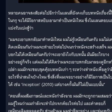
หลายคนอาจสงสัยต่อไปอีกว่าโนแลนที่ยังคงเก็บบทหนังเรื่องนี้ไ
ในกรุ จะได้มีโอกาสหยิบเอามาทำเป็นหนังไหม ซึ่งโนแลนตอบ
แบ่งรับแบ่งสู้ว่า
“ผมจะเอาบทกลับมาทำหนังไหม ผมไม่รู้เหมือนกันครับ ผมไม่เ
คิดเหมือนกันว่าผมจะทำอะไรต่อไปจนกว่าหนังจะสร้างเสร็จ ผ
บอกไม่ได้เหมือนกันครับว่าจะเอายังไงกับบทนั้น มันมีอะไรบาง
อย่างอยู่ก็จริง แต่ผมไม่ได้คิดว่าผมจะเอาบทกลับมาลองดูอีกห
เปล่า ผมมักจะชอบขุดคุ้ยบทหนังเก่า ๆ ระหว่างทำหนังเพื่อดูว่าม
อะไรที่น่าสนใจบ้างไหม ซึ่งสิ่งที่ผมเจอบางอย่างก็มีโอกาสเป็นไ
ได้ เช่น ‘Inception’ (2010) แต่บางครั้งมันก็ไม่เป็นแบบนั้น”
“ตอนที่ผมสัมภาษณ์และหนังกำลังฉาย ผมมักจะถูกถามเสมอว่
ผมรู้ไหมว่าผมกำลังจะทำโปรเจกต์อะไรต่อไป และคำตอบก็
เหมือนเดิมตลอดครับ ส่วนตัวผม ผมทำทีละอย่าง และทุ่มเทกับ