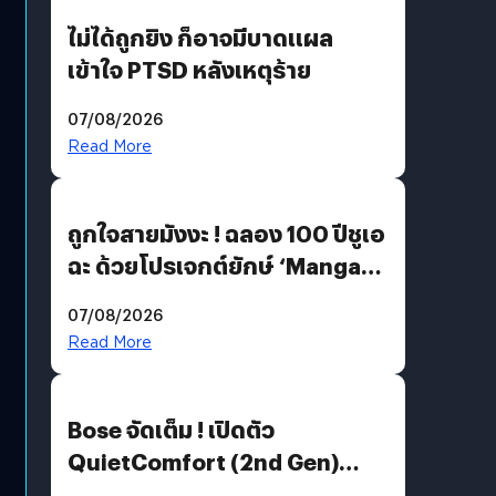
ไม่ได้ถูกยิง ก็อาจมีบาดแผล
เข้าใจ PTSD หลังเหตุร้าย
07/08/2026
Read More
ถูกใจสายมังงะ ! ฉลอง 100 ปีชูเอ
ฉะ ด้วยโปรเจกต์ยักษ์ ‘Manga
Million’ เปิดให้อ่านฟรี 1 ล้านหน้า
07/08/2026
มีภาษาไทยด้วย
Read More
Bose จัดเต็ม ! เปิดตัว
QuietComfort (2nd Gen)
ฟีเจอร์ใหม่เพียบ แต่ราคาเดิม