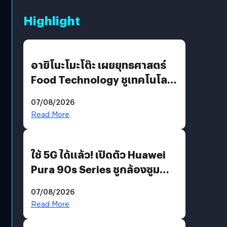
Highlight
อายิโนะโมะโต๊ะ เผยยุทธศาสตร์
Food Technology ชูเทคโนโลยี
“AminoScience” เจาะอินไซต์ผู้
07/08/2026
บริโภคและ B2B
Read More
ใช้ 5G ได้แล้ว! เปิดตัว Huawei
Pura 90s Series ชูกล้องซูม
200 MP ในรุ่นท็อป
07/08/2026
Read More