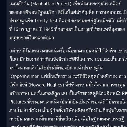
แมนฮัตตัน (Manhattan Project) เพื่อพัฒนาอาวุธนิวเคลียร์
ของกองทัพสหรัฐอเมริกา ที่มีไฮไลต์สำคัญคือ การทดสอบระเบ
ปรมาณู หรือ Trinity Test ที่ลอส อะลามอส รัฐนิวเม็กซิโก เมื่อว
ที่ 16 กรกฎาคม ปี 1945 ที่กลายมาเป็นอาวุธที่ร้ายแรงที่สุดของ
มนุษยชาติในเวลาต่อมา
แต่กว่าที่โนแลนจะเข็นหนังเรื่องนี้ออกมาเป็นหนังได้สำเร็จ เขาเ
ก็เคยมีโปรเจกต์กำกับหนังชีวประวัติที่เคยวางแผนและเก็บเอาไว
มาตั้งนานแล้ว ไม่ใช่ประวัติของบิดาแห่งปรมาณูใน
‘Oppenheimer’ แต่เป็นเรื่องราวประวัติชีวิตสุดบ้าคลั่งของ ฮาว
เวิร์ด ฮิวจ์ (Howard Hughes) ที่สร้างความมั่งคั่งจากการลงทุน
สร้างภาพยนตร์ในฮอลลีวูด เคยเป็นเจ้าของสตูดิโอผลิตหนัง R
Pictures ชั่วระยะเวลาหนึ่ง เป็นนักบินเป็นเจ้าของสถิติบินรอบโ
ภายใน 91 ชั่วโมง เป็นผู้ก่อตั้งบริษัทผลิตเครื่องบิน ถือหุ้นในสาย
การบิน นอกจากนี้เขาเองมีชื่อเสียงเลื่องลือในฐานะมหาเศรษฐี