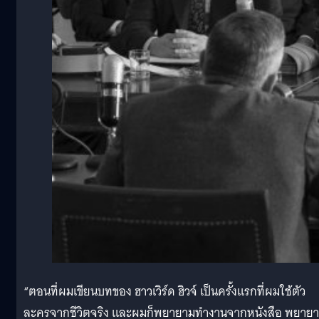
“ตอนที่ผมเขียนบทของ ฮาวเวิร์ด ฮิวจ์ เป็นครั้งแรกที่ผมใช้ตัว
ละครจากชีวิตจริง และผมก็พยายามทำงานจากหนังสือ พยาย