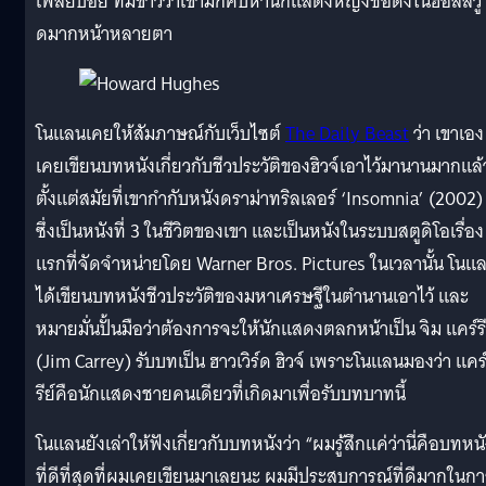
เพลย์บอย ที่มีข่าวว่าเขามักคบหานักแสดงหญิงชื่อดังในฮอลลีวู
ดมากหน้าหลายตา
โนแลนเคยให้สัมภาษณ์กับเว็บไซต์
The Daily Beast
ว่า เขาเอง
เคยเขียนบทหนังเกี่ยวกับชีวประวัติของฮิวจ์เอาไว้มานานมากแล้
ตั้งแต่สมัยที่เขากำกับหนังดราม่าทริลเลอร์ ‘Insomnia’ (2002)
ซึ่งเป็นหนังที่ 3 ในชีวิตของเขา และเป็นหนังในระบบสตูดิโอเรื่อง
แรกที่จัดจำหน่ายโดย Warner Bros. Pictures ในเวลานั้น โนแ
ได้เขียนบทหนังชีวประวัติของมหาเศรษฐีในตำนานเอาไว้ และ
หมายมั่นปั้นมือว่าต้องการจะให้นักแสดงตลกหน้าเป็น จิม แคร์รี
(Jim Carrey) รับบทเป็น ฮาวเวิร์ด ฮิวจ์ เพราะโนแลนมองว่า แคร
รีย์คือนักแสดงชายคนเดียวที่เกิดมาเพื่อรับบทบาทนี้
โนแลนยังเล่าให้ฟังเกี่ยวกับบทหนังว่า “ผมรู้สึกแค่ว่านี่คือบทหน
ที่ดีที่สุดที่ผมเคยเขียนมาเลยนะ ผมมีประสบการณ์ที่ดีมากในกา