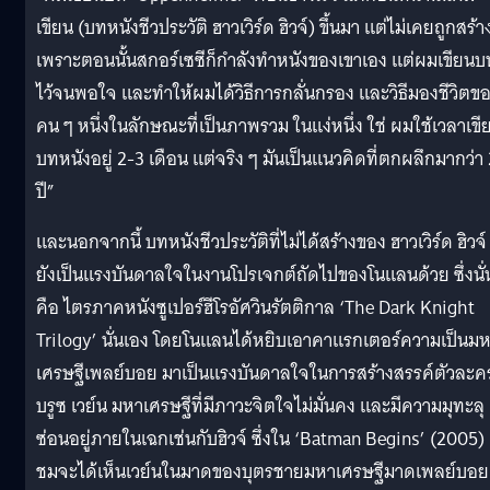
เขียน (บทหนังชีวประวัติ ฮาวเวิร์ด ฮิวจ์) ขึ้นมา แต่ไม่เคยถูกสร้า
เพราะตอนนั้นสกอร์เซซีก็กำลังทำหนังของเขาเอง แต่ผมเขียนบ
ไว้จนพอใจ และทำให้ผมได้วิธีการกลั่นกรอง และวิธีมองชีวิตข
คน ๆ หนึ่งในลักษณะที่เป็นภาพรวม ในแง่หนึ่ง ใช่ ผมใช้เวลาเขี
บทหนังอยู่ 2-3 เดือน แต่จริง ๆ มันเป็นแนวคิดที่ตกผลึกมากว่า
ปี”
และนอกจากนี้ บทหนังชีวประวัติที่ไม่ได้สร้างของ ฮาวเวิร์ด ฮิวจ์ 
ยังเป็นแรงบันดาลใจในงานโปรเจกต์ถัดไปของโนแลนด้วย ซึ่งนั่
คือ ไตรภาคหนังซูเปอร์ฮีโรอัศวินรัตติกาล ‘The Dark Knight
Trilogy’ นั่นเอง โดยโนแลนได้หยิบเอาคาแรกเตอร์ความเป็นม
เศรษฐีเพลย์บอย มาเป็นแรงบันดาลใจในการสร้างสรรค์ตัวละค
บรูซ เวย์น มหาเศรษฐีที่มีภาวะจิตใจไม่มั่นคง และมีความมุทะลุ
ซ่อนอยู่ภายในเฉกเช่นกับฮิวจ์ ซึ่งใน ‘Batman Begins’ (2005) ผ
ชมจะได้เห็นเวย์นในมาดของบุตรชายมหาเศรษฐีมาดเพลย์บอย