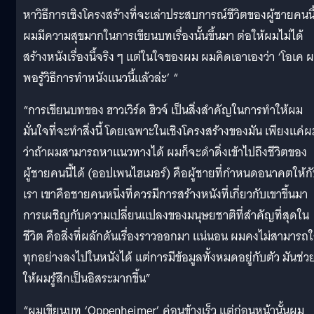
หาวิธีการเชิงโครงสร้างที่จะเล่าประสบการณ์ชีวิตของผู้ชายคนนี
ผมมีความสุขมากในการเขียนบทเรื่องนั้นขึ้นมา ต่อให้ผมไม่ได้
สร้างหนังเรื่องนี้จริง ๆ แต่ในใจของผม ผมคิดเอาเองว่า ‘โอเค 
พอรู้วิธีการทำหนังแนวนี้แล้วล่ะ’ “
“การเขียนบทของ ฮาวเวิร์ด ฮิวจ์ เป็นสิ่งสำคัญในการทำให้ผม
มั่นใจที่จะทำสิ่งนี้ โดยเฉพาะในเชิงโครงสร้างของมัน เพียงแค่ผม
ว่าถ้าผมสามารถหาแนวทางได้ ผมก็จะดำดิ่งเข้าไปถึงชีวิตของ
ผู้ชายคนนี้ได้ (ออปเพนไฮเมอร์) คือผู้ชายที่กำหนดอนาคตให้ก
เรา เขาคือชายคนหนึ่งที่ควรมีการสร้างหนังที่เกี่ยวกับเขาขึ้นมา
การเผชิญกับความเปลี่ยนแปลงของมนุษยชาติที่สำคัญที่สุดใน
ชีวิต คือสิ่งที่ผลักดันเรื่องราวออกมา แน่นอน ผมคงไม่สามารถใ
ทุกอย่างลงไปในหนังได้ แต่การมีข้อมูลทั้งหมดอยู่กับตัว มันช่ว
ให้ผมรู้สึกเป็นอิสระมากขึ้น”
“ผมเขียนบท ‘Oppenheimer’ ค่อนข้างเร็ว แต่ก่อนหน้านั้นผม