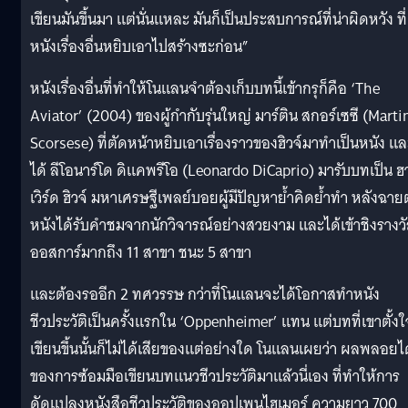
เขียนมันขึ้นมา แต่นั่นแหละ มันก็เป็นประสบการณ์ที่น่าผิดหวัง ที่
หนังเรื่องอื่นหยิบเอาไปสร้างซะก่อน”
หนังเรื่องอื่นที่ทำให้โนแลนจำต้องเก็บบทนี้เข้ากรุก็คือ ‘The
Aviator’ (2004) ของผู้กำกับรุ่นใหญ่ มาร์ติน สกอร์เซซี (Marti
Scorsese) ที่ตัดหน้าหยิบเอาเรื่องราวของฮิวจ์มาทำเป็นหนัง แล
ได้ ลีโอนาร์โด ดิแคพรีโอ (Leonardo DiCaprio) มารับบทเป็น ฮ
เวิร์ด ฮิวจ์ มหาเศรษฐีเพลย์บอยผู้มีปัญหาย้ำคิดย้ำทำ หลังฉาย
หนังได้รับคำชมจากนักวิจารณ์อย่างสวยงาม และได้เข้าชิงรางว
ออสการ์มากถึง 11 สาขา ชนะ 5 สาขา
และต้องรออีก 2 ทศวรรษ กว่าที่โนแลนจะได้โอกาสทำหนัง
ชีวประวัติเป็นครั้งแรกใน ‘Oppenheimer’ แทน แต่บทที่เขาตั้งใ
เขียนขึ้นนั้นก็ไม่ได้เสียของแต่อย่างใด โนแลนเผยว่า ผลพลอยได
ของการซ้อมมือเขียนบทแนวชีวประวัติมาแล้วนี่เอง ที่ทำให้การ
ดัดแปลงหนังสือชีวประวัติของออปเพนไฮเมอร์ ความยาว 700