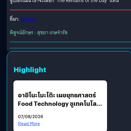
ซูเปอร์แมน เขาจะเลือก ‘The Remains of the Day’ แทน”
ที่มา:
Variety
พิสูจน์อักษร : สุชยา เกษจำรัส
Highlight
อายิโนะโมะโต๊ะ เผยยุทธศาสตร์
Food Technology ชูเทคโนโลยี
“AminoScience” เจาะอินไซต์ผู้
07/08/2026
บริโภคและ B2B
Read More