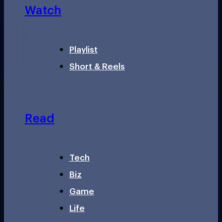
Watch
Playlist
Short & Reels
Read
Tech
Biz
Game
Life