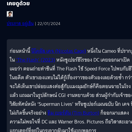
เคยดูด้วย
ประภาส อยู่เย็น
| 22/01/2024
ก่อนหน้านี้
นิโคลัส เคจ (Nicolas Cage)
หนึ่งใน Cameo ที่ปรา
ใน
‘The Flash’ (2023)
หนังซูเปอร์ฮีโรของ DC เคยออกมาเปิด
เผยว่า ตอนถ่ายทำซีนที่ The Flash ใช้ Speed Force ไปพบกับฮี
ในอดีต ตัวเขาเองแทบไม่ได้รู้เรื่องราวของตัวเองเลยด้วยซ้ำ กว่
จะได้เห็นเขาปล่อยแสงต่อสู้กับแมงมุมยักษ์ก็คือตอนฉายในโรง
แล้ว แถมมาในรูปลักษณ์ CGI งานหยาบด้วย ส่วนผู้กำกับเจ้าขอ
วิสัยทัศน์หนัง ‘Superman Lives’ หรือซูเปอร์แมนฉบับ นิก เคจ ท
ไม่เกิดขึ้นจริงอย่าง
ทิม เบอร์ตัน (Tim Burton)
ก็ออกมาแสดง
ความไม่พอใจที่ DC และ Warner Bros. Pictures ถือวิสาสะเอ
แรกเตอร์ที่อยู่ในกรุเอากลับมาใช้แบบพลการ