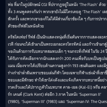
พ่อ ที่มาในรูปลักษณ์ CGI ที่ปรากฏอยู่ในหนัง ‘The Flash’ ด้วย ซ
ทั้ง 3 คนพูดตรงกันว่า พวกเขายังไม่มีใครเคยดู ‘The Flash’ เล
สักครั้ง และพวกเขาเองก็ไม่ได้มีส่วนเกี่ยวข้องใด ๆ กับการปรา
ตัวของรีฟส์ในหนังด้วย
คริสโตเฟอร์ รีฟส์ เป็นนักแสดงหนุ่มที่เริ่มต้นจากการแสดงละค
เวที ก่อนจะได้เข้ามาเป็นพระเอกละครโทรทัศน์ และก้าวเข้ามาสู่
จอเงินด้วยการรับบทบาทสมทบเล็ก ๆ จนกระทั่งรีฟส์ ในวัย 24 ป
ได้รับการคัดเลือกจากนักแสดงกว่า 200 คนเพื่อรับบทเป็นซูเปอ
แมน เนื่องจากได้เปรียบด้านความสูงกว่า 193 เซนติเมตร และมีร
ร่างกำยำล่ำสันเพราะชอบเล่นกีฬา โดยเฉพาะกีฬาแข่งม้าที่เขาชื
ชอบและมีทักษะ ทำให้เขาโด่งดังและแจ้งเกิดจากบทบาทนี้อย่า
รวดเร็วและได้ปรากฏตัวในบทบาท คาล-เอล (Kal-El) หรือ คล
ร์ก เคนต์ (Clark Kent) ต่ออีก 3 ภาค ในหนัง ‘Superman II’
(1980), ‘Superman III’ (1983) และ ‘Superman IV: The Ques