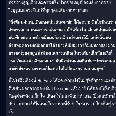
ทั้งความสูญเสียและความเจ็บปวดซ่อนอยู่เบื้องหลังภาพของ
วีรบุรุษบนดวงจันทร์ที่ทุกๆคนเห็นจากภายนอก
“สิ่งที่ผมค้นพบเมื่อลองเล่น theremin ก็คือความตื่นใจที่พบว่า
สามารถถ่ายทอดอารมณ์ออกมาได้ดีเพียงใด เสียงที่สั่นเครือข
มันเพียงแค่เราสไตล์มือมันก็ส่งเสียงผ่านตัวโน้ตเหล่านั้น มัน
ถ่ายทอดอารมณ์ออกมาได้อย่างดีเยี่ยม ราวกับเป็นการส่งผ่าน
อารมณ์ของมนุษย์ เพียงแค่การเคลื่อนไหวเพียงเล็กน้อยมันก็
ตอบรับและส่งเสียงออกมา มันคือส่วนผสมที่แปลกประหลาดแ
ลงตัวดีระหว่างความเป็นเทคโนโลยีและความเป็นมนุษย์”
นี่ไม่ใช่สิ่งเดียวที่ Hurwitz ได้ลองทำอะไรใหม่ๆที่ท้าทายและน่า
ตื่นเต้น นอกจากลองเล่น Theremin แล้วเขายังได้ลองบันทึกเสี
วัสดุต่างๆทั้งเหล็ก ไฟ เสียงน้ำไหล เพื่อมาทำแซมเปิ้ลและมิกซ์ใ
กับภาพยนตร์ เป็นดนตรีประกอบที่ร้อยเรียงมาจากเสียงที่อยู่ร
ตัว