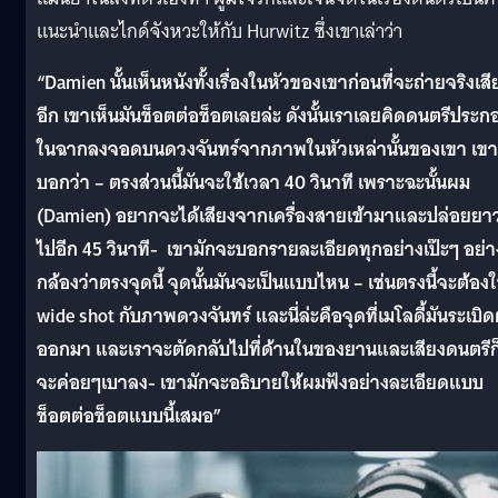
แนะนำและไกด์จังหวะให้กับ
Hurwitz
ซึ่งเขาเล่าว่า
“
Damien นั้นเห็นหนังทั้งเรื่องในหัวของเขาก่อนที่จะถ่ายจริงเสี
อีก เขาเห็นมันช็อตต่อช็อตเลยล่ะ ดังนั้นเราเลยคิดดนตรีประก
ในฉากลงจอดบนดวงจันทร์จากภาพในหัวเหล่านั้นของเขา เขา
บอกว่า – ตรงส่วนนี้มันจะใช้เวลา 40 วินาที เพราะฉะนั้นผม
(Damien) อยากจะได้เสียงจากเครื่องสายเข้ามาและปล่อยยา
ไปอีก 45 วินาที-
เขามักจะบอกรายละเอียดทุกอย่างเป๊ะๆ อย่า
กล้องว่าตรงจุดนี้ จุดนั้นมันจะเป็นแบบไหน – เช่นตรงนี้จะต้องใ
wide shot กับภาพดวงจันทร์ และนี่ล่ะคือจุดที่เมโลดี้มันระเบิด
ออกมา และเราจะตัดกลับไปที่ด้านในของยานและเสียงดนตรีก
จะค่อยๆเบาลง- เขามักจะอธิบายให้ผมฟังอย่างละเอียดแบบ
ช็อตต่อช็อตแบบนี้เสมอ”