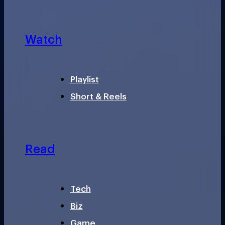
Watch
Playlist
Short & Reels
Read
Tech
Biz
Game