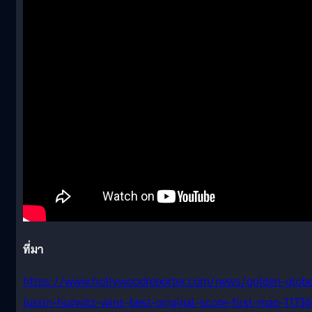
ที่มา
https://www.hollywoodreporter.com/news/golden-glob
justin-hurwitz-wins-best-original-score-first-man-1173