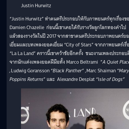
Justin Hurwitz
“
Justin Hurwitz”
ทำดนตรีประกอบให้กับภาพยนตร์ทุกเรื่องข
Damien Chazelle
ก่อนนี้เขาเคยได้รับรางวัลลูกโลกทองคำไป
แล้วสองรางวัลในปี 2017 จากสาขาดนตรีประกอบภาพยนตร์ย
เยี่ยมและบทเพลงยอดเยี่ยม “City of Stars” จากภาพยนตร์เรื่
“La La Land” คราวนี้เขาคว้าชัยอีกครั้ง
ชนะงานเพลงประกอบด
จากนักแต่งเพลงยอดฝีมือทั้ง
Marco Beltrami ”
A Quiet Plac
,
Ludwig Goransson “
Black Panther”
,
Marc Shaiman “
Mar
Poppins Returns
”
และ
Alexandre Desplat “
I
sle of Dogs”