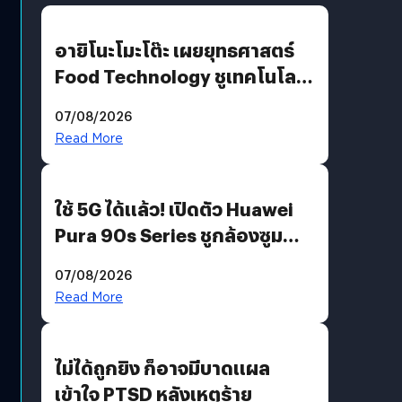
อายิโนะโมะโต๊ะ เผยยุทธศาสตร์
Food Technology ชูเทคโนโลยี
“AminoScience” เจาะอินไซต์ผู้
07/08/2026
บริโภคและ B2B
Read More
ใช้ 5G ได้แล้ว! เปิดตัว Huawei
Pura 90s Series ชูกล้องซูม
200 MP ในรุ่นท็อป
07/08/2026
Read More
ไม่ได้ถูกยิง ก็อาจมีบาดแผล
เข้าใจ PTSD หลังเหตุร้าย