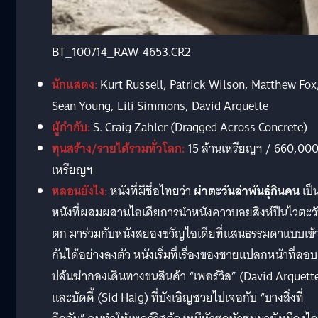
BT_100714_RAW-4653.CR2
นักแสดง:
Kurt Russell, Patrick Wilson, Matthew Fox
Sean Young, Lili Simmons, David Arquette
ผู้กำกับ:
S. Craig Zahler (Dragged Across Concrete)
ทุนสร้าง/รายได้รวมทั่วโลก:
15 ล้านเหรียญฯ / 660,00
เหรียญฯ
หลอนยังไง:
หนังที่มีชื่อไทยว่า
ผ่าตะวันล่าพันธุ์กินคน
เป็
หนังที่ผสมผสานไอเดียการนำหนังคาวบอยสิงห์ปืนไวตะว
ตก มาร่วมกับหนังสยองขวัญไอเดียที่แสนธรรมดาแบบเข้
กันได้อย่างลงตัว หนังเริ่มที่เรื่องของชายแปลกหน้าที่ลอบ
ปล้นฆ่ากองเดินทางขนสินค้า “เพอร์วิส” (David Arquett
และบัดดี้ (Sid Haig) ที่บังเอิญซวยไปเจอกับ “บางสิ่งที่