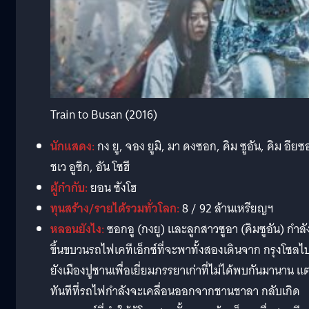
Train to Busan (2016)
นักแสดง:
กง ยู, จอง ยูมิ, มา ดงซอก, คิม ซูอัน, คิม อึยซ
ชเว อูซิก, อัน โซฮี
ผู้กำกับ:
ยอน ซังโฮ
ทุนสร้าง/รายได้รวมทั่วโลก:
8 / 92 ล้านเหรียญฯ
หลอนยังไง:
ซอกอู (กงยู) และลูกสาวซูอา (คิมซูอัน) กำลั
ขึ้นขบวนรถไฟเคทีเอ็กซ์ที่จะพาทั้งสองเดินจาก กรุงโซลไ
ยังเมืองปูซานเพื่อเยี่ยมภรรยาเก่าที่ไม่ได้พบกันมานาน แต
ทันทีที่รถไฟกำลังจะเคลื่อนออกจากชานชาลา กลับเกิด