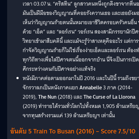
เวลา 03.07 น. “คริสทีน” ลูกสาวคนหนึ่งถูกดึงขาจากที่น
มันเป็นฝีมือของวิญญาณที่คอยรังควานเธอ และเธอยังม
เห็นว่าวิญญาณร้ายตนนั้นหมายเอาชีวิตครอบครัวคนอื่น 
ด้วย “เอ็ด” และ “ลอร์เรน” วอร์เรน สองสามีภรรยานักปี
วิทยาเข้ามาสืบคดีนี้ และแม้จะรู้ว่าสาเหตุคืออะไร แต่กา
กำจัดวิญญาณร้ายก็ไม่ใช่เรื่องง่ายเอ็ดและลอร์เรน ต้อง
ทุกวิถีทางเพื่อไล่ปีศาจตนนี้ออกจากบ้าน นี่จึงเป็นการเปิด
ศึกระหว่างคนกับปีศาจอย่างแท้จริง
หนังมีภาคต่อตามออกมาในปี 2016 และในปีนี้ รวมถึงขย
จักรวาลภเป็นหนังภาคแยก
Annabelle
3 ภาค (2014-
2019),
The Nun
(2018) และ
The Curse of La Llorona
(2019) ทำรายได้รวมทั่วโลกไปทั้งหมด 1,905 ล้านเหรีย
จากทุนสร้างรวมแค่ 139 ล้านเหรียญฯ เท่านั้น
อันดับ 5 Train To Busan (2016) – Score 7.5/10