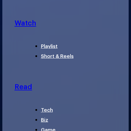
Watch
Playlist
Short & Reels
Read
Tech
Biz
Game