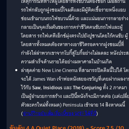
เหตุการณ์ที่ทำให้ผู้โดยสารทั้งขบวนต้องช็อก เมื่อสถานี
รถไฟกลับถูกฝูงซอมบี้โจมตีและมีผู้ติดเชื้อรายหนึ่งแอบ
ซ่อนเข้ามาบนรถไฟขบวนนี้ด้วย และแน่นอนการกลายร่าง
กลายเป็นจุดเริ่มต้นของการคร่าชีวิตคนขับรถไฟและผู้
โดยสาร รถไฟเคทีเอ็กซ์มุ่งตรงไปยังปูซานโดยไร้คนขับ ผู้
โดยสารทั้งหมดต้องหาทางเอาชีวิตรอดจากฝูงซอมบี้ที่
กำลังไล่ล่าพวกเขาจากโบกี้สู่โบกี้อย่างไม่ลดละ หนังประ
ความสำเร็จด้านรายได้อย่างมหาศาลในบ้านเกิด
ล่าสุดค่าย New Line Cinema ที่สามารถปิดดีลนี้ไปได้ โ
จะได้ James Wan เจ้าพ่อหนังสยองขวัญที่เคยฝากผลงา
ไว้กับ
Saw
,
Insidious
และ
The Conjuring
ทั้ง 2 ภาคมา
เป็นผู้อำนวยการสร้าง และปีนี้หนังก็จะมีภาคต่อ (แต่เปลี่
ตัวละครใหม่ทั้งหมด) Peninsula เข้าฉาย 14 สิงหาคมนี้
(
อ่านรีวิวฉบับเต็มเรื่องนี้ของ WTF ได้ที่นี่
)
อันดับ 4 A Quiet Place (2018) – Score 7.5 /10