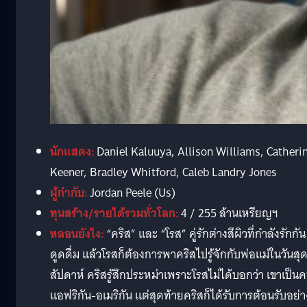
นักแสดง:
Daniel Kaluuya, Allison Williams, Catheri
Keener, Bradley Whitford, Caleb Landry Jones
ผู้กำกับ:
Jordan Peele (Us)
ทุนสร้าง/รายได้รวมทั่วโลก:
4 / 255 ล้านเหรียญฯ
หลอนยังไง:
“คริส” และ “โรส” คู่รักต่างสีผิวที่กำลังรักกัน
ดูดดื่ม แล้วโรสก็ต้องการพาคริสไปรู้จักกับพ่อแม่ในวันสุ
สัปดาห์ คริสรู้สึกประหม่าเพราะโรสไม่ได้บอกว่า เขาเป็น
แอฟริกัน-อเมริกัน แต่สุดท้ายคริสก็ได้รับการต้อนรับอย่า