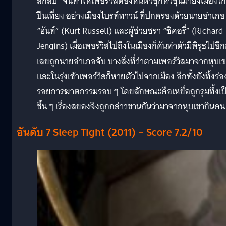
ลึกลับ” จนทำให้เพอร์วิสต้องหนีหัวซุกหัวซุนมายังเมืองไ
ปืนเที่ยง อย่างเมืองไบรท์ทาวน์ ที่ปกครองด้วยนายอำเภอ
“ฮันท์” (Kurt Russell) และผู้ช่วยชรา “ชิคอรี่” (Richard
Jengins) เมื่อเพอร์วิสไปถึงในเมืองก็ดันทำตัวมีพิรุธไปอีก
เลยถูกนายอำเภอจับ บางสิ่งที่ว่าตามเพอร์วิสมาจากหุบเ
และในรุ่งเช้าเพอร์วิสก็หายตัวไปจากเมือง อีกทั้งยังทิ้งร่อ
รอยการฆาตกรรมรอบ ๆ โดยลักษณะคือเหยื่อถูกรุมทึ้งเป
ชิ้น ๆ เรื่องสยองจึงถูกกล่าวขานกันว่ามาจากหุบเขากินคน
อันดับ 7 Sleep Tight (2011) – Score 7.2/10