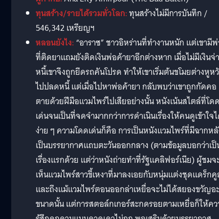
ทุนสร้าง/รายได้รวมทั่วโลก:
ทุนสร้างไม่มีการบันทึก /
546,342 เหรียญฯ
หลอนยังไง:
“อาราซ” ชาวอิหร่านที่ทำงานหนัก แต่เขามีพ
ที่ติดยาแถมยังติดเงินพ่อค้ายาอีกต่างหาก เมื่อไม่มีเงินจ่
หนี้เขาจึงถูกยึดรถคันโปรด ทำให้เขาเริ่มต้นขโมยต่างหูหว
ไปปลดหนี้ แต่เมื่อไปหาพ่อค้ายา กลับพบว่าเขาถูกกัดคอ
ตายด้วยฝีมือแวมไพร์ไปเสียอย่างนั้น หนังเน้นสไตล์ที่โด
เด่นจนเป็นที่จดจำมากกว่าการดำเนินเรื่องให้คนดูเข้าใจไ
ง่าย ๆ ความโดดเด่นก็คือ การเป็นหนังแวมไพร์ที่มีฉากหลั
เป็นบรรยากาศแถบตะวันออกกลาง (ตามข้อมูลบอกว่าเป็
เรื่องแรกด้วย แต่ว่าหนังถ่ายทำที่รัฐแคลิฟอร์เนีย) ผู้ชมจ
เห็นแวมไพร์สาวขี้เหงาที่มาลงเอยกับหนุ่มแต่งชุดแดร็กคู
และถึงแม้แวมไพร์ตอนออกล่าเหยื่อจะไม่ได้สยองขวัญอ
ขนาดนั้น แต่การสตอล์กเกอร์สะกดรอยตามเหยื่อก็ให้คว
รู้สึกคุกคามแบบคาดเดาไม่ถูก พอเสริมด้วยบรรยากาศ