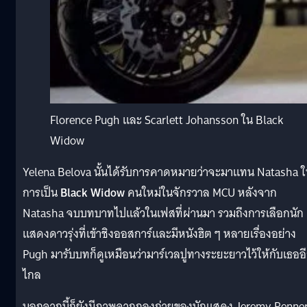
Florence Pugh และ Scarlett Johansson ใน Black
Widow
Yelena Belova นั้นได้รับการคาดหมายว่าจะมาแทน Natasha 
การเป็น
Black Widow
คนใหม่ในจักรวาล MCU หลังจาก
Natasha จบบทบาทไปแล้วในเฟสที่ผ่านมา รวมถึงการเลือกนัก
แสดงดาวรุ่งที่เข้าชิงออสการ์และมีหนังฮิต ๆ หลายเรื่องอย่าง
Pugh มารับบทก็ดูเหมือนว่ามาร์เวลปูทางระยะยาวไว้ให้กับเธออ
ไกล
นอกจากนี้ก็ยังมีภาพจากกองถ่ายของนักแสดง Jeremy Renne