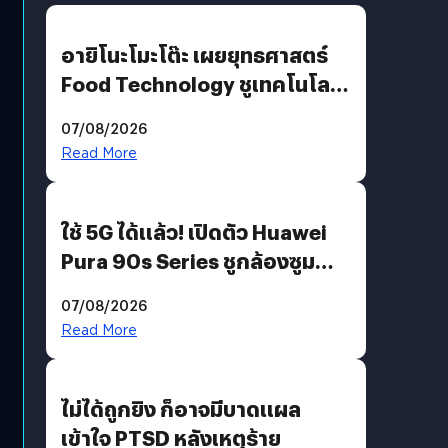
อายิโนะโมะโต๊ะ เผยยุทธศาสตร์
Food Technology ชูเทคโนโลยี
“AminoScience” เจาะอินไซต์ผู้
07/08/2026
บริโภคและ B2B
Read More
ใช้ 5G ได้แล้ว! เปิดตัว Huawei
Pura 90s Series ชูกล้องซูม
200 MP ในรุ่นท็อป
07/08/2026
Read More
ไม่ได้ถูกยิง ก็อาจมีบาดแผล
เข้าใจ PTSD หลังเหตุร้าย