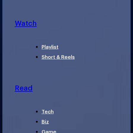
Watch
Playlist
Short & Reels
Read
Tech
Biz
Game