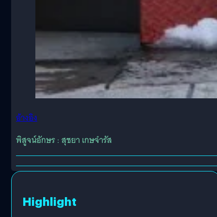
อ้างอิง
พิสูจน์อักษร : สุชยา เกษจำรัส
Highlight