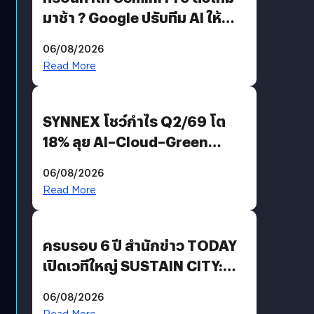
มาช้า ? Google ปรับทีม AI ให้
Demis Hassabis ลุยพัฒนา
06/08/2026
AGI
Read More
SYNNEX โชว์กำไร Q2/69 โต
18% ลุย AI–Cloud–Green
Energy สร้างฐาน Recurring
06/08/2026
Revenue เร่งเครื่อง New
Read More
Growth Engine พร้อมจ่าย
ปันผล 0.10 บาท/หุ้น
ครบรอบ 6 ปี สำนักข่าว TODAY
เปิดเวทีใหญ่ SUSTAIN CITY:
THE GREEN TRANSITION ถก
06/08/2026
แนวทางปรับตัวสู่เศรษฐกิจสี
Read More