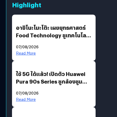
Highlight
อายิโนะโมะโต๊ะ เผยยุทธศาสตร์
Food Technology ชูเทคโนโลยี
“AminoScience” เจาะอินไซต์ผู้
07/08/2026
บริโภคและ B2B
Read More
ใช้ 5G ได้แล้ว! เปิดตัว Huawei
Pura 90s Series ชูกล้องซูม
200 MP ในรุ่นท็อป
07/08/2026
Read More