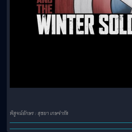
พิสูจน์อักษร : สุชยา เกษจำรัส