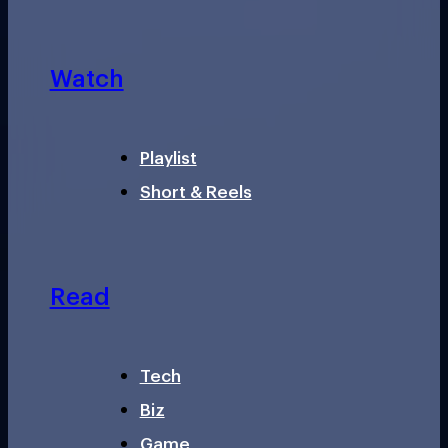
Watch
Playlist
Short & Reels
Read
Tech
Biz
Game