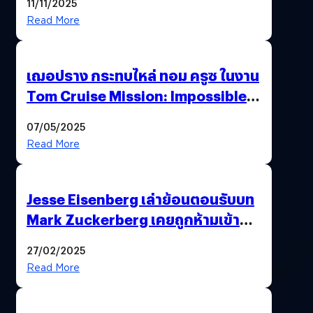
11/11/2025
Read More
เฌอปราง กระทบไหล่ ทอม ครูซ ในงาน
Tom Cruise Mission: Impossible –
The Final Reckoning Tokyo
07/05/2025
Premiere
Read More
Jesse Eisenberg เล่าย้อนตอนรับบท
Mark Zuckerberg เคยถูกห้ามเข้าพบ
พี่มาร์กตัวจริง เพราะผิดกฎหมาย
27/02/2025
Read More