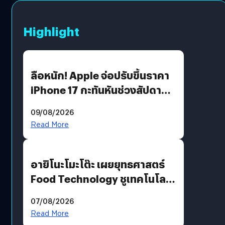
Highlight
ลือหนัก! Apple จ่อปรับขึ้นราคา
iPhone 17 กะทันหันช่วงสัปดาห์ที่
10 สิงหาคมนี้
09/08/2026
Read More
อายิโนะโมะโต๊ะ เผยยุทธศาสตร์
Food Technology ชูเทคโนโลยี
“AminoScience” เจาะอินไซต์ผู้
07/08/2026
บริโภคและ B2B
Read More