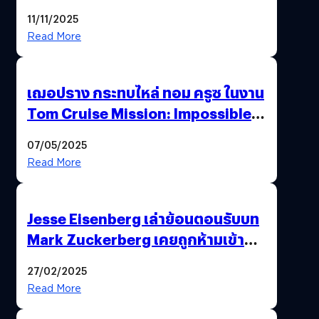
นี้…ฆ่าเอา’
11/11/2025
Read More
เฌอปราง กระทบไหล่ ทอม ครูซ ในงาน
Tom Cruise Mission: Impossible –
The Final Reckoning Tokyo
07/05/2025
Premiere
Read More
Jesse Eisenberg เล่าย้อนตอนรับบท
Mark Zuckerberg เคยถูกห้ามเข้าพบ
พี่มาร์กตัวจริง เพราะผิดกฎหมาย
27/02/2025
Read More