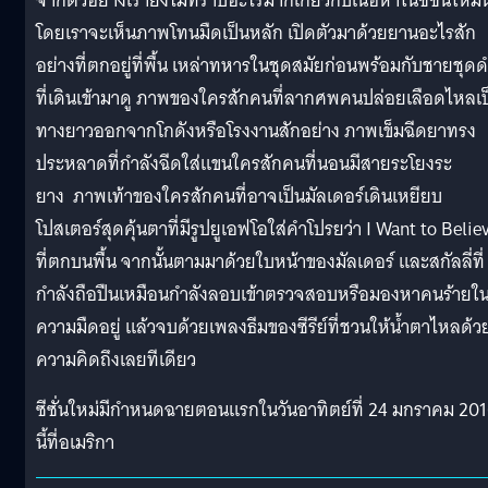
จากตัวอย่างเรายังไม่ทราบอะไรมากเกี่ยวกับเนื้อหาในซีซั่นใหม่นี
โดยเราจะเห็นภาพโทนมืดเป็นหลัก เปิดตัวมาด้วยยานอะไรสัก
อย่างที่ตกอยู่ที่พื้น เหล่าทหารในชุดสมัยก่อนพร้อมกับชายชุด
ที่เดินเข้ามาดู ภาพของใครสักคนที่ลากศพคนปล่อยเลือดไหลเป
ทางยาวออกจากโกดังหรือโรงงานสักอย่าง ภาพเข็มฉีดยาทรง
ประหลาดที่กำลังฉีดใส่แขนใครสักคนที่นอนมีสายระโยงระ
ยาง ภาพเท้าของใครสักคนที่อาจเป็นมัลเดอร์เดินเหยียบ
โปสเตอร์สุดคุ้นตาที่มีรูปยูเอฟโอใส่คำโปรยว่า I Want to Belie
ที่ตกบนพื้น จากนั้นตามมาด้วยใบหน้าของมัลเดอร์ และสกัลลี่ที่
กำลังถือปืนเหมือนกำลังลอบเข้าตรวจสอบหรือมองหาคนร้ายใ
ความมืดอยู่ แล้วจบด้วยเพลงธีมของซีรีย์ที่ชวนให้น้ำตาไหลด้ว
ความคิดถึงเลยทีเดียว
ซีซั่นใหม่มีกำหนดฉายตอนแรกในวันอาทิตย์ที่ 24 มกราคม 20
นี้ที่อเมริกา