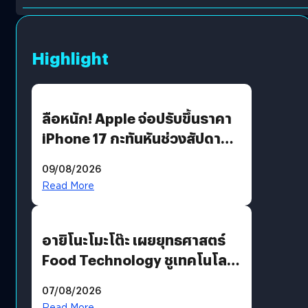
Highlight
ลือหนัก! Apple จ่อปรับขึ้นราคา
iPhone 17 กะทันหันช่วงสัปดาห์ที่
10 สิงหาคมนี้
09/08/2026
Read More
อายิโนะโมะโต๊ะ เผยยุทธศาสตร์
Food Technology ชูเทคโนโลยี
“AminoScience” เจาะอินไซต์ผู้
07/08/2026
บริโภคและ B2B
Read More