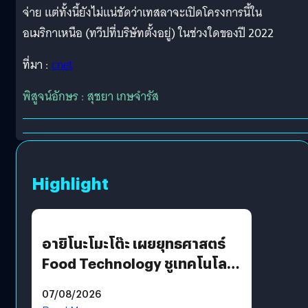
จ่าย แต่ทั้งนี้ยังไม่แน่ชัดว่าเทสลาจะเปิดโครงการนี้ใน
อเมริกาเหนือ (ทวีปที่บริษัทตั้งอยู่) ในช่วงใดของปี 2022
ที่มา :
cnet
พิสูจน์อักษร : สุชยา เกษจำรัส
Highlight
อายิโนะโมะโต๊ะ เผยยุทธศาสตร์
Food Technology ชูเทคโนโลยี
“AminoScience” เจาะอินไซต์ผู้
07/08/2026
บริโภคและ B2B