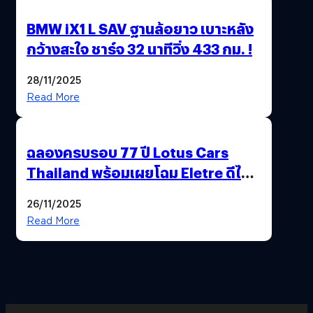
BMW iX1 L SAV ฐานล้อยาว เบาะหลัง
กว้างสะใจ ชาร์จ 32 นาทีวิ่ง 433 กม. !
28/11/2025
Read More
ฉลองครบรอบ 77 ปี Lotus Cars
Thailand พร้อมเผยโฉม Eletre ดีไซน์
พิเศษ “LOTUS 77th VICTORY”
26/11/2025
Read More