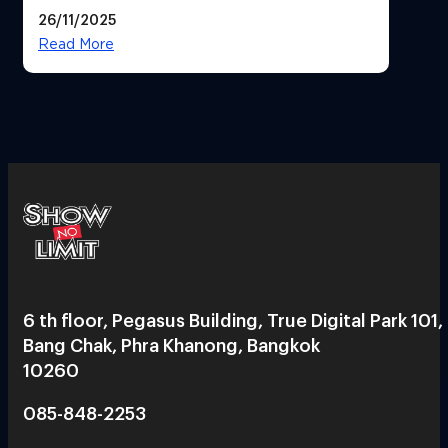
พิเศษ “LOTUS 77th VICTORY”
26/11/2025
Read More
6 th floor, Pegasus Building, True Digital Park 101,
Bang Chak, Phra Khanong, Bangkok
10260
085-848-2253