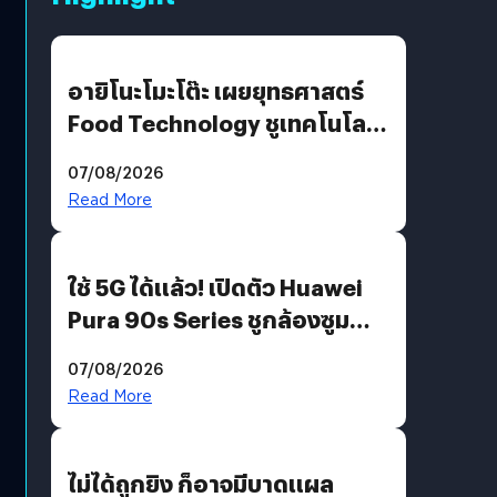
อายิโนะโมะโต๊ะ เผยยุทธศาสตร์
Food Technology ชูเทคโนโลยี
“AminoScience” เจาะอินไซต์ผู้
07/08/2026
บริโภคและ B2B
Read More
ใช้ 5G ได้แล้ว! เปิดตัว Huawei
Pura 90s Series ชูกล้องซูม
200 MP ในรุ่นท็อป
07/08/2026
Read More
ไม่ได้ถูกยิง ก็อาจมีบาดแผล