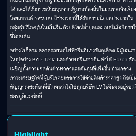
Hozon เป็นที่รู้จักในฐานะบริษัทที่มุ่งผลิตรถยนต์ไฟฟ้าราคาเข้า
ได้ และได้รับการสนับสนุนจากรัฐบาลท้องถิ่นในมณฑลเจ้อเจีย
โดยแบรนด์ Neta เคยมีช่วงเวลาที่ได้รับความนิยมอย่างมากใน
กลุ่มผู้บริโภครุ่นใหม่ในจีน ด้วยดีไซน์ล้ำยุคและเทคโนโลยีภาย
ที่โดดเด่น
อย่างไรก็ตาม ตลาดรถยนต์ไฟฟ้าจีนที่แข่งขันดุเดือด มีผู้เล่นร
ใหญ่อย่าง BYD, Tesla และค่ายรถจีนรายอื่น ทำให้ Hozon ต้อ
เผชิญทั้งความกดดันด้านราคาและต้นทุนที่เพิ่มขึ้น ท่ามกลาง
ภาวะเศรษฐกิจที่ผู้บริโภคชะลอการใช้จ่ายสินค้าราคาสูง ถือเป็
สัญญาณสะท้อนที่ชัดเจนว่าไม่ใช่ทุกบริษัท EV ในจีนจะอยู่รอด
สมรภูมิแข่งขันนี้
Highlight