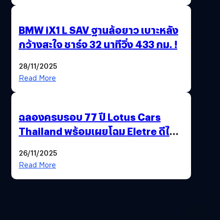
BMW iX1 L SAV ฐานล้อยาว เบาะหลัง
กว้างสะใจ ชาร์จ 32 นาทีวิ่ง 433 กม. !
28/11/2025
Read More
ฉลองครบรอบ 77 ปี Lotus Cars
Thailand พร้อมเผยโฉม Eletre ดีไซน์
พิเศษ “LOTUS 77th VICTORY”
26/11/2025
Read More