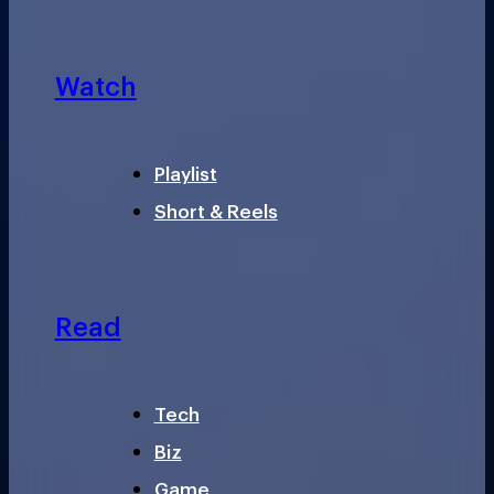
Watch
Playlist
Short & Reels
Read
Tech
Biz
Game