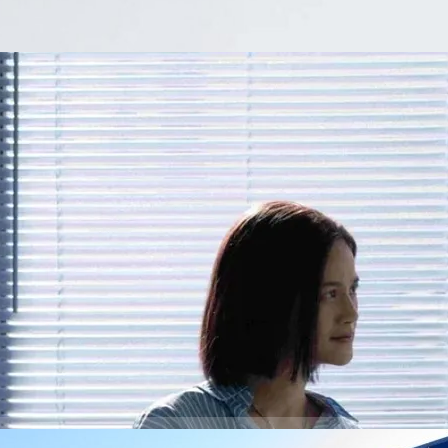
แหน่งในบริษัท
นกลาง ภาพลักษณ์และการเงินที่ต้องแลกเพื่อลูก
กับดัก" ที่ตัวเองสร้างขึ้น BT จะพาไปสำรวจกับดักร้ายที่พ่อแม่ชนชั้นกลาง
 “ลักกันวันตาย”
ago