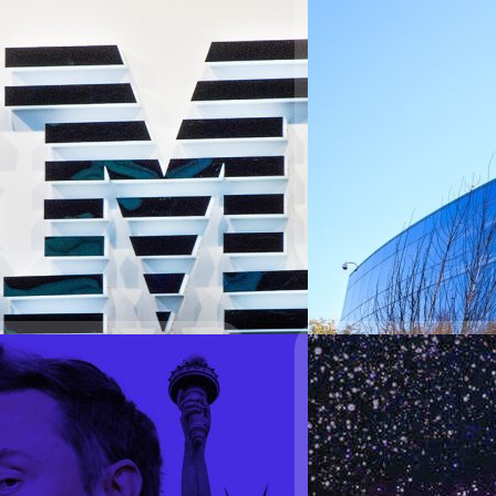
รกิจให้คำปรึกษา-ฮาร์ดแวร์
Google โชว์กำไรไตร
เหรียญสหรัฐฯ
ดีกว่าที่นักวิเคราะห์คาดทั้งราย
Alphabet บริษัทแม่ของ Goog
และอัตรากำไรขั้นต้นในธุรกิจ
ได้และกำไร ไตรมาสนี้ Alph
M มีรายได้รวมเติบโตเกือบ 8%YoY
สูงกว่าที่ตลาดคาดที่ 94,000 
ไว้ที่ 16,590 ล้านเหรียญ ขณะที่
การณ์ที่ 2.18 เหรียญสหรัฐฯ ร
พิ่มขึ้นเป็น 2,190 ล้านเหรียญ หรือ
เหรียญสหรัฐฯ ส่วนรายได้จาก
ธีรภัทร์ ธีระโรจนพงษ์
| 378 
้จากธุรกิจซอฟต์แวร์ ซึ่งรวม Red
ซันดาร์ พิชัย (Sundar Picha
 StreetAccount ที่ 7,430 ล้านเหรียญ
ย้ายบางส่วนของบริการ Chat
Read More
AI…
24/07/2025
ลิตรถรุ่นประหยัดชนวิกฤต
Coca-Cola เผยกำไร 
าด ทั้งรายได้และกำไร แม้จะยังคง
โคคา-โคล่า (Coca-Cola) รา
า และยืนยันว่า Robotaxi แบบไร้
รายได้จะต่ำกว่าเป้าก็ตาม ซึ่ง
ที่ 22,500 ล้านเหรียญสหรัฐฯ หรือ
สหรัฐฯ ขณะที่รายได้เติบโตขึ