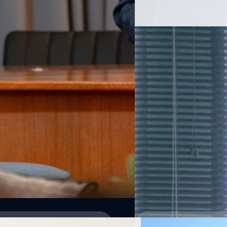
ประสบการณ์ทำงาน การดำรงตำ
Read More
31/10/2025
กับดักของพ่อแม่ชนชั้
พ่อแม่ชนชั้นกลางมักเผชิญกับ "
เผชิญ ผ่านเลนส์ จากภาพยนตร์
วัทนวิภา ทานะวงศ์
| 279 days 
Read More
24/07/2025