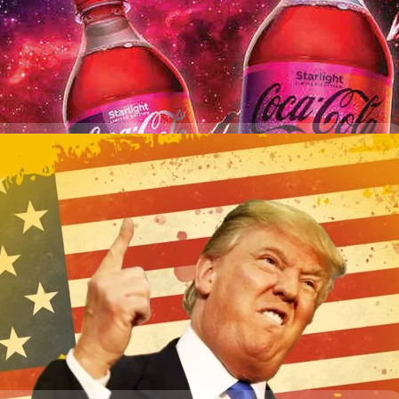
ารณ์ไว้เล็กน้อย หลังการรายงานผล หุ้นโคคา-โคล่าเคลื่อนไหวลดลงราว 1% แต่
่ต้นปี ในอนาคตแนวโน้มทั้งปี 2025 บริษัทปรับกรอบคาดการณ์กำไรต่อหุ้นให้แคบ
days ago
าว 3% จากปีก่อนที่อยู่ที่ 2.88 เหรียญสหรัฐฯ พร้อมเตือนว่าผลกระทบจาก
งรายได้และกำไรในไตรมาส 3 และครึ่งปีหลัง โดยเฉพาะในตลาดต่างประเทศ
มลุยตลาดด้วยผลิตภัณฑ์ใหม่ที่ใช้น้ำตาลอ้อยจากสหรัฐฯ หวังตอบรับกระแส
บายจากรัฐบาลโดนัลด์ ทรัมป์ (Donald Trump) และตอบโจทย์ผู้บริโภคที่
าพมากขึ้น ลดการใช้น้ำเชื่อมฟรุกโตสและสีสังเคราะห์ในผลิตภัณฑ์
งบิตคอยน์ 2,000 ล้านเหรียญสหรัฐฯ คิดเป็น 2 ใน 3
y Group ประกาศสะสมบิตคอยน์และสินทรัพย์ดิจิทัลรวมมูลค่ากว่า 2 พัน
ามของสินทรัพย
days ago