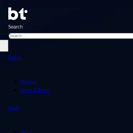
Search
Watch
Playlist
Short & Reels
Read
Tech