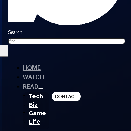
Search
HOME
WATCH
READ
Tech
CONTACT
Biz
Game
Life