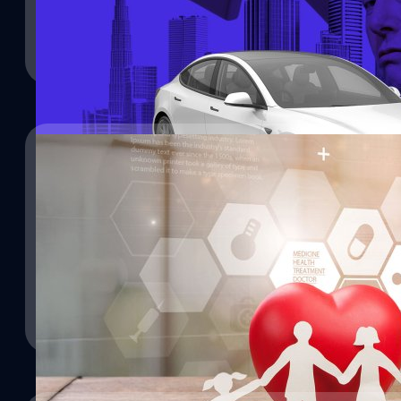
ประมาณ 742,500 ล้านบาท ลดลง 12% จากปีก่อน และต่ำกว่าที่ Bloom
สหรัฐฯ ขณะที่กำไรต่อหุ้นอยู่ที่ 0.40 เหรียญสหรัฐฯ เทียบกับที่นักวิเค
ธีรภัทร์ ธีระโรจนพงษ์
| 378 days ago
รายได้จากการขายเครดิตคาร์บอนลดลงเกือบครึ่งเหลือเพียง 439 ล้าน
สหรัฐฯ ในปีก่อน สะท้อนผลกระทบจากกฎหมาย One Big Beautiful Bill 
Read More
พลังงานสะอาดที่เพิ่งผ่านสภาคองเกรส ไตรมาสนี้ Tesla ส่งมอบรถยนต
13.5% เมื่อเทียบกับปีก่อน…
23/07/2025
ดราม่าประกัน เมื่อ Co-Payment กลับกลายเป็นดาบคม