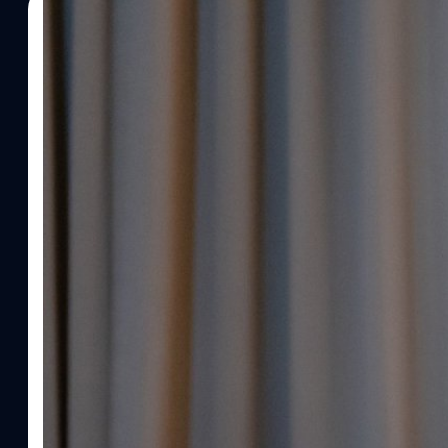
28/11/2025
กานต์สิรี บัววิชัยศิลป์
| 251 days ago
Read More
สรุปงาน Thailand Pink Economy Report 2025
Market
การเปิดตัวรายงานฉบับที่ 2 ของ Canvas Ventures International ที่ย
LGBTQ+ เป็นเพียงผู้มีกำลังซื้อ (Pink Money) ไปสู่การเป็นผู้ขับเคลื
นวัตกรรม (Pink Tech) โดยเน้นย้ำแนวคิด ‘From Movement to Marke
เคลื่อนไหวทางสังคมให้กลายเป็นพลังทางเศรษฐกิจที่จับต้องได้ Key 
Economy ดร. พันธุ์อาจ ชัยรัตน์ ประธาน Canvas Ventures Interna
เศรษฐกิจสีชมพู ดังนี้ โดยในรายงาน Thailand Economy Pink Report
เมืองทั่วโลกที่มีศักยภาพ อย่างกรุงเทพฯ ปารีส เทลอาวีฟ โตเกียว โฮซา
มาว่า กรุงเทพฯ และปารีส ถูกจัดอยู่ในกลุ่มผู้นำที่มีความพร้อมสูงสุดทั