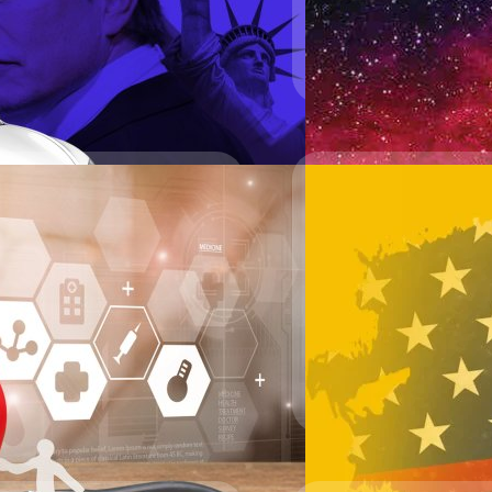
berg คาดไว้ที่ 22,640 ล้านเหรียญ
ต่ำกว่าที่นักวิเคราะห์คาดก
ราะห์คาดไว้ที่ 0.42 เหรียญสหรัฐฯ โดย
ยังเพิ่มขึ้นกว่า 13% ตั้งแต
ธีรภัทร์ ธีระโรจนพงษ์
| 378 
เหรียญสหรัฐฯ จาก 890 ล้านเหรียญ
ลง โดยคาดว่า EPS จะเติบโตร
ซึ่งมุ่งเป้าสนับสนุนโครงการ
อัตราแลกเปลี่ยนจะกดดันทั้
Read More
์รวมทั่วโลกเพียง 384,122 คัน ลดลง
โดยบริษัทปรับแผนใหม่เตรีย
บริโภคที่เปลี่ยนแปลงและนโย
ต้องการทางเลือกที่เพื่อสุขภ
22/07/2025
Trump Media ถือครอ
ของสินทรัพย์
Trump Media and Technolog
ล้านเหรียญ คิดเป็นสองในส
ธีรภัทร์ ธีระโรจนพงษ์
| 380 
Read More
 ทิ่มแทงผู้ซื้อประกัน ?