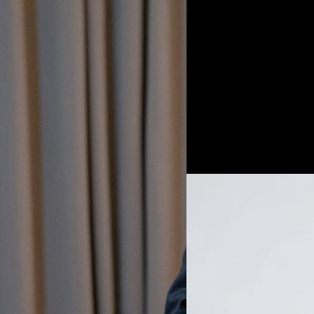
01/11/2025
เปลี่ยน “ไทย” เป็น S
ท่ามกลางสถานการณ์ทางเศรษฐกิ
การแพทย์” ควบคู่ไปกับเทรนด์ท
Wellness Institute คาดการณ์ว่
 : From Movement to
ปี ระหว่างปี 2023-2028 ซึ่งสู
ต่างเห็นความเป็นไปได้ของประเ
ภูษิต เรืองอุดมกิจ
| 278 days 
อาจได้เห็นประเทศไทยเป็น Worl
กระดับมุมมองจากเดิมที่มองกลุ่ม
Longevity หรือการมีอายุที่ยื
Read More
่อนเศรษฐกิจผ่านเทคโนโลยีและ
จับมือกับ Medeze บริษัทเอกชนท
t’ คือการเปลี่ยนพลังของการ
เซลล์ ไปจนถึงการนำไปใช้ ซึ่งเ
01/11/2025
Concept : วิวัฒนาการของ Pink
วิจัยและพัฒนานวัตกรรม ATMPs
tional ได้ฉายภาพวิวัฒนาการของ
ATMPs (Advanced Therapy Med
AIS ตั้ง “ปรัธนา ลีลพน
 ได้ทำการวิเคราะห์และเปรียบเทียบ 8
เนื้อเยื่อ ซึ่งในที่นี้ คือ…
กา โซล เฉิงตู เซี่ยงไฮ้ ได้ผลสรุปออก
บริษัท แอดวานซ์ อินโฟร์ เซอร
้งในด้าน…
กรรมการบริษัทได้มีมติอนุมัติก
บริหาร ด้านปฏิบัติการ ให้ขึ้นด
ย่างเป็นทางการตั้งแต่วันที่ 
เลิศสุทธิวงค์ ที่จะเกษียณอาย
ภูษิต เรืองอุดมกิจ
| 278 days 
นายปรัธนา ลีลพนัง ถือเป็นผู