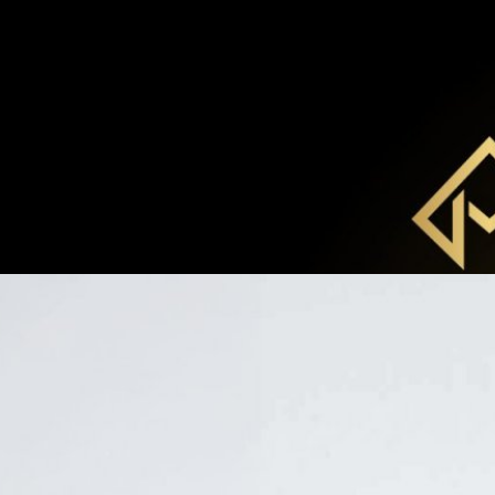
andbox พัฒนา “สเต็มเซลล์”
จโลกที่ผันผวนสูง แต่มีหนึ่งตลาดที่เติบโตหลายเท่าทุกปี “ตลาดสุขภาพและ
ี่คนทั่วโลกหันมาสนใจการดูแลสุขภาพมากขึ้น นักวิเคราะห์จาก Global
าเศรษฐกิจด้านสุขภาพจะยังคงเติบโตอย่างต่อเนื่องในอัตราที่สูงถึง 7.3% ต่อ
งกว่าอัตราการเติบโตของ GDP โลกที่คาดการณ์ไว้ที่ 4.8%ในหลายปีที่ผ่านมาเรา
ทศไทยที่จะกลายเป็นศูนย์กลางทางการแพทย์ของภูมิภาค และอีกไม่กี่ปีเรา
ago
d Destination ในด้านสุขภาพ ทั้งเรื่องสุขภาพทั่วไป การแพทย์ และด้าน
นยาว และโปรเจกต์ใหญ่ โปรเจกต์ใหม่ที่รัฐบาล นำโดยกระทรวงสาธารณสุข ได้
ี่ให้บริการเรื่องสเต็มเซลล์ ตั้งแต่การตรวจและเก็บสเต็มเซลล์ ธนาคารสเต็ม
ป็นบริษัทเอกชนรายเดียวที่ได้ถูกคัดเลือกจากรัฐเพื่อสร้าง "Sandbox" สำหรับ
 (Advanced Therapy Medicinal Products) หรือผลิตภัณฑ์การแพทย์ขั้นสูง
icinal Products) ผลิตภัณฑ์การแพทย์ที่มีส่วนผสมของยีน เซลส์ หรือ และ
ัง” นั่งแท่นซีอีโอคนใหม่ มีผล 3 พ.ย. 68
์วิส จำกัด (มหาชน) หรือ AIS ประกาศการแต่งตั้งผู้บริหารระดับสูง โดยคณะ
ารแต่งตั้ง นายปรัธนา ลีลพนัง ซึ่งปัจจุบันดำรงตำแหน่งรองประธานเจ้าหน้าที่
ำรงตำแหน่ง ประธานเจ้าหน้าที่บริหาร (CEO) คนใหม่ การแต่งตั้งครั้งนี้จะมีผลอ
3 พฤศจิกายน 2568 เป็นต้นไป โดยนายปรัธนา จะเข้ารับตำแหน่งแทนนายสมชัย
ุ อย่างไรก็ตาม นายสมชัย จะยังคงดำรงตำแหน่งกรรมการบริษัทต่อไป สำหรับ
ago
้บริหารที่มีประสบการณ์ยาวนานกับ AIS โดยเคยดำรงตำแหน่งสำคัญหลายส่วน