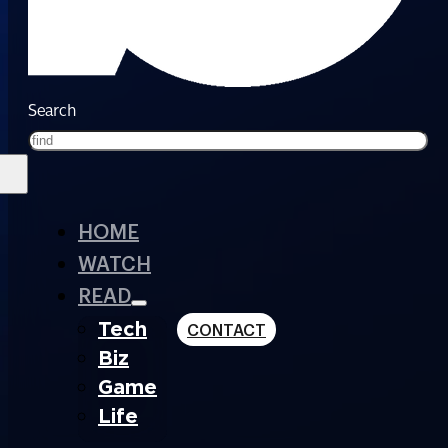
Search
HOME
WATCH
READ
Tech
CONTACT
Biz
Game
Life