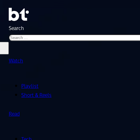
Search
Watch
Playlist
Short & Reels
Read
Tech