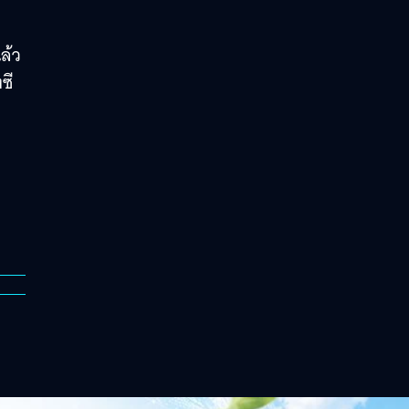
ล้ว
ซี