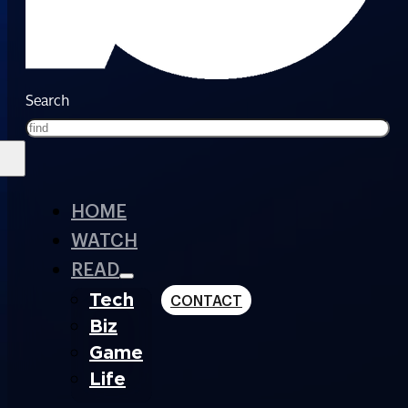
Search
HOME
WATCH
READ
Tech
CONTACT
Biz
Game
Life