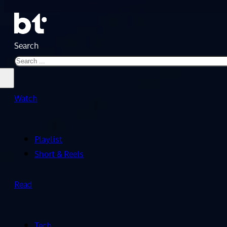
Search
Watch
Playlist
Short & Reels
Read
Tech