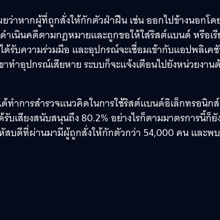
่าหากผู้ที่ถูกสั่งให้กักตัวฝ่าฝืน เช่น ออกไปข้างนอกโดย
กดำเนินคดีตามกฎหมายและถูกขอให้ใส่ริสต์แบนด์ หรือเร
จะได้รับความร่วมมือ และอุปกรณ์จะเชื่อมเข้ากับแอปพลิเคช
ากเขาทำอุปกรณ์เสียหาย ระบบก็จะแจ้งเตือนไปยังหน่วยงานด
ยวได้ทำการสำรวจแนวคิดในการใช้ริสต์แบนด์อิเล็กทรอนิกส์
ด้รับเสียงสนับสนุนถึง 80.2% อย่างไรก็ตามมาตรการนี้ก็ยั
ฤหัสบดีที่ผ่านมามีผู้ถูกสั่งให้กักตัวกว่า 54,000 คน และพบ