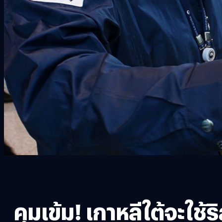
คุมเข้ม! เกาหลีใต้จะใช้ร