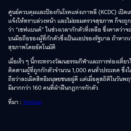
ศูนย์ควบคุมและป้องกันโรคแห่งเกาหลี (KCDC) เปิดเผยว
แจ้งให้ทราบล่วงหน้า และไม่ยอมตรวจสุขภาพ ก็จะถู
ว่า “เซฟแบนด์” ในช่วงเวลากักตัวที่เหลือ ซึ่งคาดว่า
บนมือถือของผู้ที่กักตัวซึ่งเป็นแอปของรัฐบาล ถ้าห
สุขภาพโดยอัตโนมัติ
เมื่อเร็ว ๆ นี้กระทรวงวัฒนธรรมกีฬาและการท่องเที่
ติดตามผู้ที่ถูกกักตัวจำนวน 1,000 คนทั่วประเทศ ซึ่งไ
ถือว่าละเมิดสิทธิมนุษยชนอยู่ดี แต่เมื่อดูสถิติในวันพ
มีมากกว่า 160 คนที่ฝ่าฝืนกฏการกักตัว
ที่มา :
Yonhap