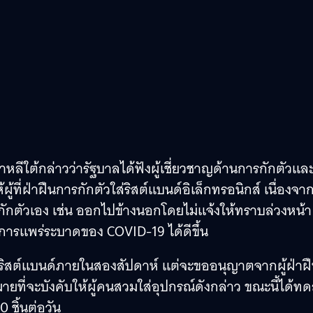
หลีใต้กล่าวว่ารัฐบาลได้ฟังผู้เชี่ยวชาญด้านการกักตัวแล
ที่ฝ่าฝืนการกักตัวใส่ริสต์แบนด์อิเล็กทรอนิกส์ เนื่องจาก
ดการกักตัวเอง เช่น ออกไปข้างนอกโดยไม่แจ้งให้ทราบล่วงหน้า
วงการแพร่ระบาดของ COVID-19 ได้ดีขึ้น
้ริสต์แบนด์ภายในสองสัปดาห์ แต่จะขออนุญาตจากผู้ฝ่าฝ
หมายที่จะบังคับให้ผู้คนสวมใส่อุปกรณ์ดังกล่าว ขณะนี้ได้ท
 ชิ้นต่อวัน