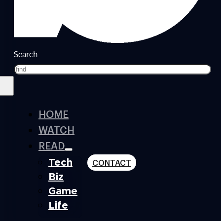
Search
HOME
WATCH
READ
Tech
CONTACT
Biz
Game
Life