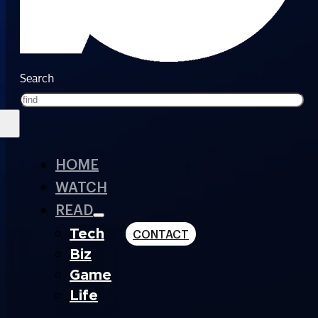
Search
HOME
WATCH
READ
Tech
CONTACT
Biz
Game
Life