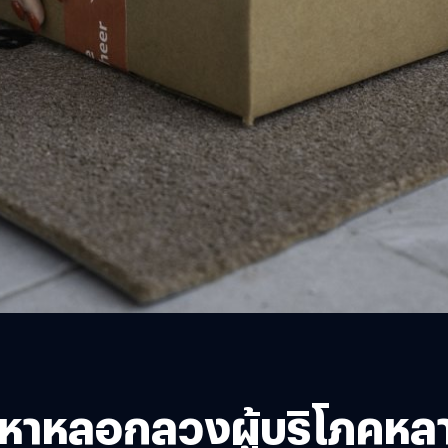
หาหลอกลวงผู้บริโภคหลา