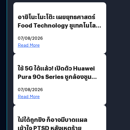
อายิโนะโมะโต๊ะ เผยยุทธศาสตร์
Food Technology ชูเทคโนโลยี
“AminoScience” เจาะอินไซต์ผู้
07/08/2026
บริโภคและ B2B
Read More
ใช้ 5G ได้แล้ว! เปิดตัว Huawei
Pura 90s Series ชูกล้องซูม
200 MP ในรุ่นท็อป
07/08/2026
Read More
ไม่ได้ถูกยิง ก็อาจมีบาดแผล
เข้าใจ PTSD หลังเหตุร้าย