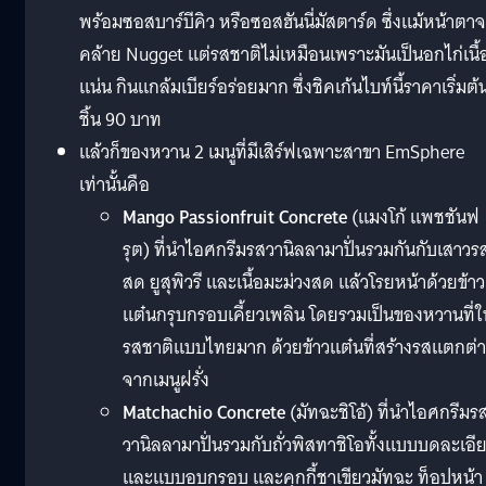
พร้อมซอสบาร์บีคิว หรือซอสฮันนี่มัสตาร์ด ซึ่งแม้หน้าตา
คล้าย Nugget แต่รสชาติไม่เหมือนเพราะมันเป็นอกไก่เนื้
แน่น กินแกล้มเบียร์อร่อยมาก ซึ่งชิคเก้นไบท์นี้ราคาเริ่มต้
ชิ้น 90 บาท
แล้วก็ของหวาน 2 เมนูที่มีเสิร์ฟเฉพาะสาขา EmSphere
เท่านั้นคือ
Mango Passionfruit Concrete
(แมงโก้ แพชชันฟ
รุต) ที่นำไอศกรีมรสวานิลลามาปั่นรวมกันกับเสาวร
สด ยูสุพิวรี และเนื้อมะม่วงสด แล้วโรยหน้าด้วยข้าว
แต๋นกรุบกรอบเคี้ยวเพลิน โดยรวมเป็นของหวานที่ใ
รสชาติแบบไทยมาก ด้วยข้าวแต๋นที่สร้างรสแตกต่
จากเมนูฝรั่ง
Matchachio Concrete
(มัทฉะชิโอ้) ที่นำไอศกรีมร
วานิลลามาปั่นรวมกับถั่วพิสทาชิโอทั้งแบบบดละเอี
และแบบอบกรอบ และคุกกี้ชาเขียวมัทฉะ ท็อปหน้า