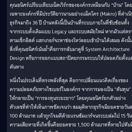
คุณธนิศร์เปรียบเทียบเน็ตเวิร์กขององค์กรเหมือนกับ “บ้าน” โด
เฉพาะองค์กรที่มีประวัติยาวนานอย่างแม็คโคร (Makro) ที่ดำเนิ
ธุรกิจมาถึง 36 ปี บ้านหลังนี้เป็นบ้านที่ระบบภายในที่ซับซ้อนทั้ง
จากระบบดั้งเดิมแบบ Legacy และระบบสมัยใหม่ หากมัวแต่ตร
ตามเช็กลิสต์ แฮกเกอร์จะหาช่องโหว่ลอบเข้าบ้านได้เสมอ ดังนั้
สิ่งที่คุณธนิศร์เน้นย้ำคือการกลับมาดูที่ System Architecture
Design หรือการออกแบบสถาปัตยกรรมระบบให้ปลอดภัยตั้งแต
ต้นทาง
หนึ่งในประเด็นที่ทรงพลังที่สุด คือการเปลี่ยนแนวคิดเรื่องของ
ความปลอดภัยทางไซเบอร์ในองค์กร จากการมองเป็น “ต้นทุน”
ให้กลายเป็น “การลงทุนระยะยาว” โดยคุณธนิศร์ยกตัวอย่าง
ตัวเลขที่ทำให้เห็นภาพชัดเจนว่า สมมุติหากธุรกิจมียอดขายวัน
100 ล้านบาท แล้วถูกโจมตีด้วยแรนซัมแวร์จนระบบล่มไป 15 วัน
ความเสียหายที่เกิดขึ้นคือยอดขาย 1,500 ล้านบาทที่หายไปทันท