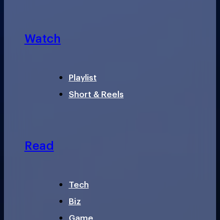
Watch
Playlist
Short & Reels
Read
Tech
Biz
Game