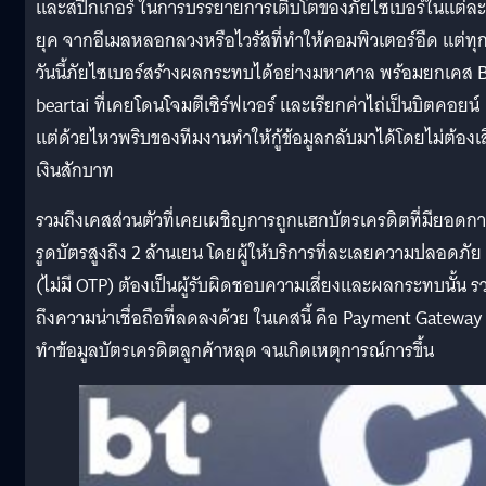
และสปีกเกอร์ ในการบรรยายการเติบโตของภัยไซเบอร์ในแต่ละ
ยุค จากอีเมลหลอกลวงหรือไวรัสที่ทำให้คอมพิวเตอร์อืด แต่ทุ
วันนี้ภัยไซเบอร์สร้างผลกระทบได้อย่างมหาศาล พร้อมยกเคส 
beartai ที่เคยโดนโจมตีเซิร์ฟเวอร์ และเรียกค่าไถ่เป็นบิตคอยน์
แต่ด้วยไหวพริบของทีมงานทำให้กู้ข้อมูลกลับมาได้โดยไม่ต้องเ
เงินสักบาท
รวมถึงเคสส่วนตัวที่เคยเผชิญการถูกแฮกบัตรเครดิตที่มียอดก
รูดบัตรสูงถึง 2 ล้านเยน โดยผู้ให้บริการที่ละเลยความปลอดภัย
(ไม่มี OTP) ต้องเป็นผู้รับผิดชอบความเสี่ยงและผลกระทบนั้น ร
ถึงความน่าเชื่อถือที่ลดลงด้วย ในเคสนี้ คือ Payment Gateway ท
ทำข้อมูลบัตรเครดิตลูกค้าหลุด จนเกิดเหตุการณ์การขึ้น