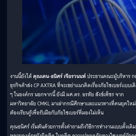
งานนี้ยังได้
คุณเคน-ธนิศร์ เจียรวนนท์
ประธานคณะผู้บริหาร กล
ธุรกิจค้าส่ง CP AXTRA ที่จะเขย่าแนวคิดเรื่องภัยไซเบอร์แบบเด
ๆ ในองค์กร นอกจากนี้ ยังมี ผศ.ดร. อรทัย สังข์เพ็ชร จาก
มหาวิทยาลัย CMKL มาเล่ากรณีศึกษาและแนวทางที่คนยุคใหม่
ต้องเรียนรู้เพื่อรับมือกับภัยไซเบอร์ที่มองไม่เห็น
คุณธนิศร์ เริ่มต้นด้วยการตั้งคำถามถึงวิธีการทำงานแบบดั้งเดิมท
หลายองค์กรยังยึดติด ในอดีต ความปลอดภัยทางไซเบอร์มักถู