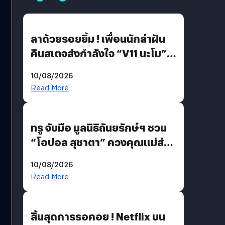
ลาด้วยรอยยิ้ม ! เพื่อนนักล่าฝัน
คืนสเตจส่งกำลังใจ “V11 นะโม”
ยุติฝันสัปดาห์ที่ 9 ท่ามกลางความ
10/08/2026
รักแน่นฮอลล์
Read More
ทรู จับมือ มูลนิธิถันยรักษ์ฯ ชวน
“โอปอล สุชาตา” ควงคุณแม่ส่ง
ต่อแคมเปญ “เต้าต้องตรวจ”
10/08/2026
เติมเต็มความหมายวันแม่ปีนี้
Read More
สิ้นสุดการรอคอย ! Netflix บน