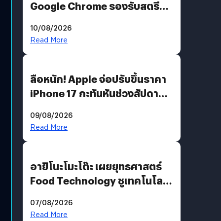
Google Chrome รองรับสตรีม
คมชัดระดับ 4K แต่ต้องผ่าน
10/08/2026
เงื่อนไขที่กำหนด
Read More
ลือหนัก! Apple จ่อปรับขึ้นราคา
iPhone 17 กะทันหันช่วงสัปดาห์ที่
10 สิงหาคมนี้
09/08/2026
Read More
อายิโนะโมะโต๊ะ เผยยุทธศาสตร์
Food Technology ชูเทคโนโลยี
“AminoScience” เจาะอินไซต์ผู้
07/08/2026
บริโภคและ B2B
Read More