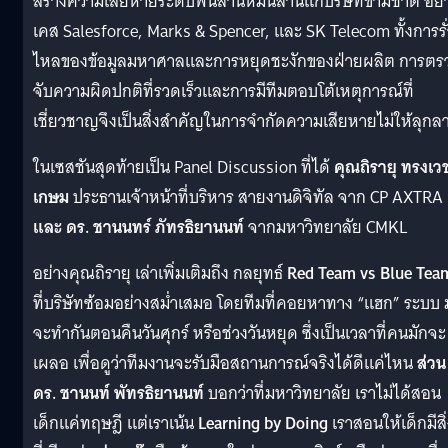
สร้างความเสียหายระดับพันล้านหมื่นล้านแก่บริษัทข้ามชาติ อย่
เคส Salesforce, Marks & Spencer, และ SK Telecom ทั้งการรั่
ไหลของข้อมูลมหาศาลและการหยุดชะงักของฝ่ายผลิต การตร
จับความผิดปกติที่รวดเร็วและการมีทีมตอบโต้เหตุการณ์ที่
เชี่ยวชาญจึงเป็นสิ่งสำคัญในการจำกัดความเสียหายไม่ให้ลุกล
ในเซสชันสุดท้ายเป็น Panel Discussion ที่ได้
คุณถิรายุ ทรงเว
เกษม
ประธานเจ้าหน้าที่บริหาร สายงานดิจิทัล จาก CP AXTRA
และ ดร. ชานนทร์ ภัทรธิยานนท์
จากมหาวิทยาลัย CMKL
อย่างคุณถิรายุ เล่าเพิ่มเติมถึง กลยุทธ์
Red Team vs Blue Tea
ที่บริษัทซ้อมอย่างสม่ำเสมอ โดยทีมที่คอยหาทาง “แฮก” ระบบ 
จะทำกันตอนคืนวันศุกร์ หรือช่วงวันหยุด ซึ่งเป็นเวลาที่คนมักจะ
เผลอ เพื่อดูว่าทีมงานจะรับมือสถานการณ์จริงได้ดีแค่ไหน
ส่วน
ดร. ชานนท์ พัทรธิยานนท์
บอกว่าที่มหาวิทยาลัย เราไม่ได้สอน
เด็กแค่ทฤษฎี แต่เราเน้น
Learning by Doing
เราสอนให้เด็กมีสิ