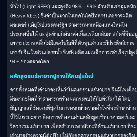
ทั่วไป (Light REEs) และสูงถึง 98% – 99% สำหรับแร่กลุ่มหนัก
(Heavy REEs) ซึ่งจำเป็นมากในเทคโนโลยีทหารและการผลิต
มอเตอร์ แม้ยุโรปและสหรัฐฯ สามารถหาเหมืองแห่งใหม่ใน
ประเทศอื่นได้ แต่สุดท้ายก็ต้องส่งเนื้อแร่ดิบกลับมาสกัดที่จีนอยู
เพราะประเทศอื่นไม่มีเทคโนโลยีที่ต้นทุนต่ำและมีประสิทธิภาพ
เท่ากับจีน ในส่วนปลายน้ำ จีนยังผลิตแม่เหล็กถาวรสำเร็จรูปสูงถ
94% ของตลาดโลก
หลักสูตรแร่หายากปูทางให้คนรุ่นใหม่
จากทั้งหมดที่เล่ามาจะเห็นว่าในสงครามแร่หายาก จีนมีไพ่เด็ด
มือมากชนิดที่ว่าสามารถสร้างผลกระทบให้กับทั่วโลกได้ โดย
สัญญาณที่ชัดเจนที่สุดในการตอกย้ำความตั้งใจที่จะรักษาอำน
นี้ไว้ในระยะยาว คือการสร้างคนผ่านหลักสูตรวิทยาศาสตร์และ
วิศวกรรมแร่หายา
ก
เพื่อสร้างบรรดาหัวกะทิด้านแร่หายาก ที่จะ
เข้ามาสร้างความได้เปรียบให้กับอุตสาหกรรมแร่หายากของจีน