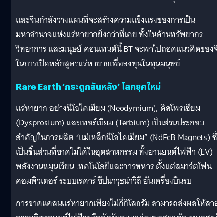
และจีนกำลังวางแผนที่จะสร้างความแข็งแรงของการเป็น
มหาอำนาจแห่งแร่หายากยิ่งกว่าที่เคย ทั้งในด้านทรัพยากร
วิทยาการ และมนุษย์ คอนเทนต์นี้ BT จะพาไปถอดแนวคิดของจ
ในการเปิดหลักสูตรแร่หายากเพื่อลงทุนในทุนมนุษย์
Rare Earth ‘กระดูกสันหลัง’ โลกยุคใหม่
แร่หายาก อย่างนีโอไดเมียม (Neodymium), ดิสโพรเซียม
(Dysprosium) และเทอร์เบียม (Terbium) เป็นส่วนประกอบ
สำคัญในการผลิต “แม่เหล็กนีโอไดเมียม” (NdFeB Magnets) ซึ
เป็นชิ้นส่วนที่ขาดไม่ได้ในอุตสาหกรรม ทั้งยานยนต์ไฟฟ้า (EV)
พลังงานหมุนเวียน เทคโนโลยีและการทหาร ตั้งแต่สมาร์ตโฟน
คอมพิวเตอร์ ระบบเรดาร์ ขีปนาวุธนำวิถี ยันเครื่องบินรบ
การขาดแคลนแร่หายากเพียงไม่กี่กิโลกรัม สามารถส่งผลให้สา