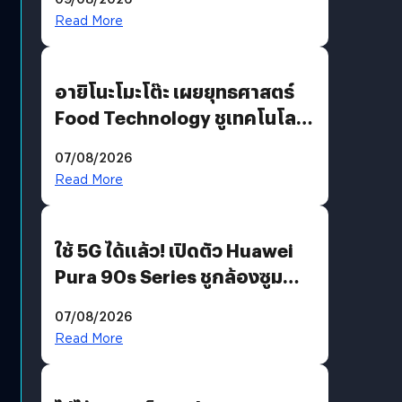
Read More
อายิโนะโมะโต๊ะ เผยยุทธศาสตร์
Food Technology ชูเทคโนโลยี
“AminoScience” เจาะอินไซต์ผู้
07/08/2026
บริโภคและ B2B
Read More
ใช้ 5G ได้แล้ว! เปิดตัว Huawei
Pura 90s Series ชูกล้องซูม
200 MP ในรุ่นท็อป
07/08/2026
Read More