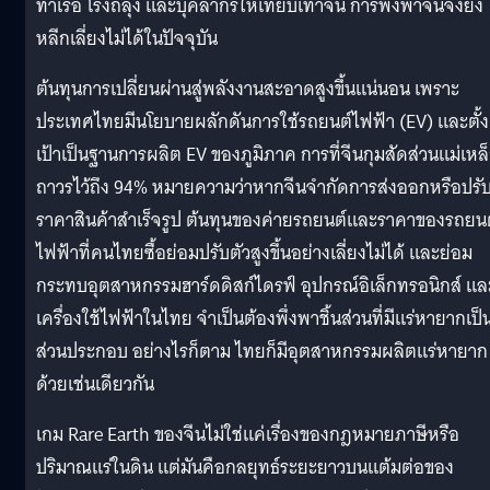
ท่าเรือ โรงถลุง และบุคลากรให้เทียบเท่าจีน การพึ่งพาจีนจึงยัง
หลีกเลี่ยงไม่ได้ในปัจจุบัน
ต้นทุนการเปลี่ยนผ่านสู่พลังงานสะอาดสูงขึ้นแน่นอน เพราะ
ประเทศไทยมีนโยบายผลักดันการใช้รถยนต์ไฟฟ้า (EV) และตั้ง
เป้าเป็นฐานการผลิต EV ของภูมิภาค การที่จีนกุมสัดส่วนแม่เหล
ถาวรไว้ถึง 94% หมายความว่าหากจีนจำกัดการส่งออกหรือปรั
ราคาสินค้าสำเร็จรูป ต้นทุนของค่ายรถยนต์และราคาของรถยน
ไฟฟ้าที่คนไทยซื้อย่อมปรับตัวสูงขึ้นอย่างเลี่ยงไม่ได้ และย่อม
กระทบอุตสาหกรรมฮาร์ดดิสก์ไดรฟ์ อุปกรณ์อิเล็กทรอนิกส์ แล
เครื่องใช้ไฟฟ้าในไทย จำเป็นต้องพึ่งพาชิ้นส่วนที่มีแร่หายากเป็
ส่วนประกอบ อย่างไรก็ตาม ไทยก็มีอุตสาหกรรมผลิตแร่หายาก
ด้วยเช่นเดียวกัน
เกม Rare Earth ของจีนไม่ใช่แค่เรื่องของกฎหมายภาษีหรือ
ปริมาณแร่ในดิน แต่มันคือกลยุทธ์ระยะยาวบนแต้มต่อของ