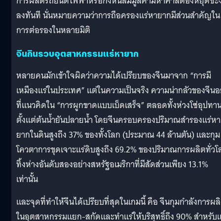
การผลิตรถยนต์ไฟฟ้าหรือกังหันลมมูลค่ามหาศาลต้องหยุดชะง
ลงทันที นั่นหมายความว่าการถือครองแร่หายากมีส่วนสำคัญใน
การต่อรองในหลายมิติ
จีนกินรวบอุตสาหกรรมแร่หายาก
หลายคนมักเข้าใจผิดว่าความได้เปรียบของจีนมาจาก “การมี
เหมืองแร่ในประเทศ” แต่ในความเป็นจริง ความน่ากลัวของจีนอย
ที่แนวคิดใน “การผูกขาดแบบเบ็ดเสร็จ” ตลอดทั้งห่วงโซ่อุปทา
ตั้งแต่ต้นน้ำยันปลายน้ำ โดยจีนครอบครองปริมาณสำรองแร่หา
ยากในดินสูงถึง 37% ของทั้งโลก (ประมาณ 44 ล้านตัน) และกุม
โควตาการขุดเจาะแร่ดิบสูงถึง 69.2% ของปริมาณการผลิตทั่วโ
ทิ้งห่างอันดับสองอย่างสหรัฐอเมริกาที่มีสัดส่วนเพียง 13.1%
เท่านั้น
และจุดที่ทำให้จีนได้เปรียบที่สุดในเกมนี้ คือ จีนกุมกำลังการผล
ในอุตสาหกรรมแยก-สกัดและทำแร่ให้บริสุทธิ์ถึง 90% สำหรับแ