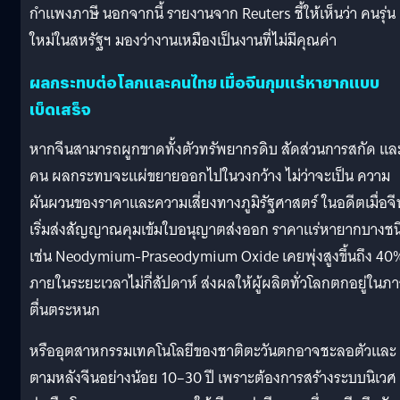
กำแพงภาษี นอกจากนี้ รายงานจาก Reuters ชี้ให้เห็นว่า คนรุ่น
ใหม่ในสหรัฐฯ มองว่างานเหมืองเป็นงานที่ไม่มีคุณค่า
ผลกระทบต่อโลกและคนไทย เมื่อจีนกุมแร่หายากแบบ
เบ็ดเสร็จ
หากจีนสามารถผูกขาดทั้งตัวทรัพยากรดิบ สัดส่วนการสกัด แล
คน ผลกระทบจะแผ่ขยายออกไปในวงกว้าง ไม่ว่าจะเป็น ความ
ผันผวนของราคาและความเสี่ยงทางภูมิรัฐศาสตร์ ในอดีตเมื่อจี
เริ่มส่งสัญญาณคุมเข้มใบอนุญาตส่งออก ราคาแร่หายากบางชน
เช่น Neodymium-Praseodymium Oxide เคยพุ่งสูงขึ้นถึง 40
ภายในระยะเวลาไม่กี่สัปดาห์ ส่งผลให้ผู้ผลิตทั่วโลกตกอยู่ในภ
ตื่นตระหนก
หรืออุตสาหกรรมเทคโนโลยีของชาติตะวันตกอาจชะลอตัวและ
ตามหลังจีนอย่างน้อย 10–30 ปี เพราะต้องการสร้างระบบนิเวศ