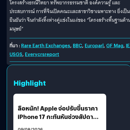
โครงสร้างธรณีวิทยา ทรัพยากรธรรมชาติ องค์ความรู้ และ
ประสบการณ์ การที่จีนเปิดคณะและสาขาวิชาเฉพาะทาง ยิ่งเป็นส
ยืนยันว่า จีนกำลังทิ้งห่างคู่แข่งในแง่ของ “โครงสร้างพื้นฐานด้า
มนุษย์”
ที่มา :
Rare Earth Exchanges
,
BBC
,
Europarl
,
GF Mag
,
I
USGS
,
Everycrsreport
Highlight
ลือหนัก! Apple จ่อปรับขึ้นราคา
iPhone 17 กะทันหันช่วงสัปดาห์ที่
10 สิงหาคมนี้
09/08/2026