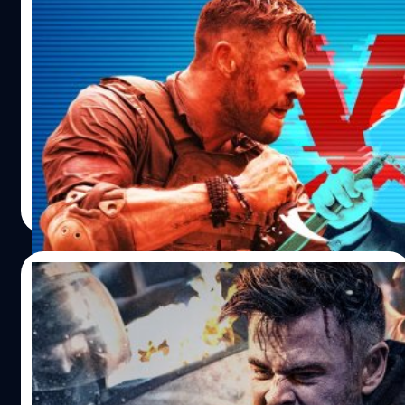
เมื่อเร็ว ๆ นี้เฮมส์เวิร์ธได้ให้สัมภาษณ์กับทาง AccionCine และ
ผู้กำกับ Extraction คุยข่ม ถ้าสู้กันตัวต่อตัว
ได้แชร์เรื่องราวถึงสิ่งที่จะทำให้เขากลับมาสวมชุดรับบทเป็นธ
Tyler Rake จะชนะ John Wick
อร์อีกครั้ง “ตอนนี้ผมยังไม่รู้เลย เหมือนอย่างที่ผมเคยพูดไป
แล้วว่าทุกอย่างมันขึ้นอยู่กับประเภทของเรื่องราว มันต้องเป็น
Extraction ภาพยนตร์แอ็กชันฟอร์มใหญ่ที่ภาคแรกสตรีมมิง
อะไรที่พิเศษและไม่เหมือนใคร สิ่งที่ผมไม่ต้องการก็คือการ
ไปทาง Netflix เมื่อปี 2020 ได้ คริส เฮมส์เวิร์ธ (Chris
แสดงหรือทำอะไรแบบเดิม ๆ กับตัวละครไปจนจบ จนกระทั่ง
Hemsworth) มารับบทเป็น ไทเลอร์ เรก ทหารรับจ้างที่นำทีม
ทำให้ผู้ชมรู้สึกเซ็ง รู้สึกเหนื่อยล้า แต่ถ้าเรื่องราวมันมีความตื่น
ปฏิบัติภารกิจสุดอันตราย หลังจากที่หนังภาคแรกประสบ
เต้นมากขึ้นเมื่อไหร่ ผมก็ยินดีที่จะกลับมาอยู่เสมอ" เฮมส์เวิร์ธ
ความสำเร็จ ทาง Netflix จึงไฟเขียวให้ผู้กำกับ แซม ฮาร์เกรฟ
สุชยา เกษจำรัส
| 1166 days ago
เล่าต่อว่า “ถ้ามันมีเรื่องราวใหม่ ๆ มันต้องเป็นอะไรที่พิเศษมาก
(Sam Hargrave) สานต่อภาค 2 ทันที ซึ่งในภาคนี้ ไทเลอร์ เรก
Read More
แน่ ๆ ผมมั่นใจว่ามันยังมีเรื่องที่น่าตื่นเต้นให้เล่า จนทำให้ผู้ชม
จะไปช่วยเหลือเป้าหมายของเขาในยุโรปตะวันออก และในภาค
นั้นยอมรอเพื่อจะได้ดูเรื่องราวเหล่านั้น” ซึ่งในอนาคตเฮมส์เวิร์
นี้หนังน่าจะได้ทุนสร้างที่สูงขึ้น ฉากแอ็กชันยกระดับให้อลังการ
ธนั้นจะกลับมารับบทเป็น ธอร์ อีกครั้ง และจะกลับมาร่วมงาน
มากขึ้น
25/05/2023
กับทางมาร์เวลอีกหรือไม่ คงต้องรอติดตามกันต่อไป และหาก
ใครที่อยากติดตามผลงานการแสดงของเฮมส์เวิร์ธ เร็ว ๆ นี้ เขา
Chris Hemsworth บอกว่า ฉากต่อสู้ในคุกใน
จะมีผลงานภาพยนตร์เรื่อง 'Extraction…
Extraction 2 เป็นงานหนักหนาสาหัสที่สุดที่เขา
เคยทำมา
เมื่อปีที่แล้ว คริส เฮมส์เวิร์ธ (Chris Hemsworth) เขาจะขอ
หยุดพักงานแสดงสักพักหนึ่ง หลังตรวจพบว่าเขามีความเสี่ยง