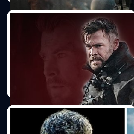
17/06/2023
‘Extraction 2’ : Sam Hargrave เผย
ศักยภาพของ Chris Hemsworth “มีของอีก
เยอะ” ต้องปั้นให้สุดเหมือนในหนัง !
ลงจอกันไปเรียบร้อยกับ ‘Extraction 2’ หนังบู๊ภาคต่อสุดมันส์
ที่นำแสดงโดยเทพเจ้าฆ่าไม่ตาย คริส เฮมส์เวิร์ธ (Chris
Hemsworth) รับบทเป็น ไทเลอร์ เรค นักรบอมตะที่โกงความ
ตายมาจับปืนแบกภาระช่วยคนกันอีกคำรบนึง ซึ่งผู้กำกับ แซม
ฮาร์เกรฟ (Sam Hargrave) ได้ออกมาเปิดเผยกับสื่อว่าเฮมส์เวิร์
เทพทัต ทองประสม
| 1149 days ago
ธนั้นมีพลังมากมายจึงต้องเค้นศักยภาพของเขาออกมาให้ถึง
Read More
ขีดสุด และเขาก็ทำสำเร็จกับการให้เฮมส์เวิร์ธ มีส่วนร่วมต่าง ๆ
มากมายนอกเหนือจากการเป็นเพียงแค่นักแสดงนำ ฮาร์เกร
ฟกล่าวว่าในภาคนี้เขาเจาะจงไปในรายละเอียดของตัวละคร
15/06/2023
ไทเลอร์ เรค มากขึ้นไปอีก เปิดเผยถึงที่มาที่ไป และนำเสนอตัว
ตนของตัวละครในมิติที่ลึกลงไปขยายความเพื่อนำไปสู่การ
ผู้อำนวยการสร้าง Transformers One อวย
ขยายจักรวาลของหนังในอนาคต รวมถึงให้ความสำคัญกับ 2
Chris Hemsworth เหมาะสมที่สุดกับการ