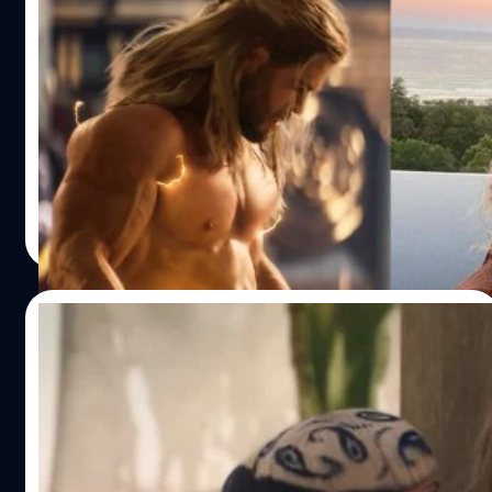
อะไรข้างหลัง’” และหลังจากที่เพื่อนคนอื่น ๆ ได้เห็นปก พวก
Chris Hemsworth เผย ภรรยาไม่ปลื้ม คิดว่า
เขาต่างก็ส่งข้อความในแชตว่า “ดาวนีย์ (Robert Downey Jr.)
กล้ามเขาตอนนี้ใหญ่เกินไป
บอกว่าเหมือนเขา (อีแวนส์) กำลังถูกจับอยู่เลย ผมเลยบอกเขา
ว่ามันคือ mugshot (แสลงที่มีความหมายว่า การถ่ายใบหน้า
คริส เฮมส์เวิร์ธ (Chris Hemsworth) ให้สัมภาษณ์ในรายการ
ของนักโทษ) ที่สวยดีนะ จากนั้น เจเรมี เรนเนอร์…
USA Today ว่า ภรรยาของเขา เอลซา พาทากี (Elsa Pataky)
ไม่ชอบกล้ามเนื้อของเขาช่วงที่ต้องรับบทธอร์ในเรื่อง 'Thor:
Love and Thunder' สักเท่าไหร่ เฮมส์เวิร์ธเล่าในรายการว่า
"ภรรยาของผมชอบพูดว่า 'กล้ามนี่มันมากไปแล้วนะ' คือเพื่อน
ลลิตา คงสด
| 1479 days ago
ผู้ชายหลายคนชมหุ่นของผมว่า 'เยี่ยมไปเลย' แต่เพื่อนผู้หญิง
Read More
หลาย ๆ คนและครอบครัวชอบพูดว่า 'อี๋'" เฮมส์เวิร์ธเสริมอีกว่า
เขาฟิตหุ่นในช่วงล็อกดาวน์โควิด-19 เพราะความเบื่อหน่าย
"การนั่งอยู่เฉย ๆ ในช่วงล็อกดาวน์ก็เหมือนอยู่ในคุก ซึ่งกิจวัตร
14/07/2022
ของผมคือการว่ายน้ำ ฝึกศิลปะการต่อสู้ การยกน้ำหนัก และ
ต้องกิน 9,000 แคลอรีต่อวัน” และเฮมส์เวิร์ธยอมรับว่า "มันคือ
Chris Hemsworth ยอมไม่กินเนื้อ เพื่อเข้า
การออกกำลังกาย กิน ออกกำลังกาย กิน ไม่มีอย่างอื่น แล้วผม
ฉากจูบกับ Natalie Portman ที่เป็นวีแกน
ก็กลับมาแสดงในภาพยนตร์ที่ยิ่งใหญ่กว่าที่เคยแสดงมา" ตอน
แรกเฮมส์เวิร์ธคิดว่าการรักษากล้ามนั้นเป็นเรื่องง่ายมาก แต่พอ
นาตาลี พอร์ตแมน (Natalie Portman) ออกมาเปิดเผยเรื่อง
มาคิดดูดี ๆ เขาต้องรักษากล้ามเนื้อเอาไว้ตั้ง 4 เดือนเพื่อถ่าย
ราวความประทับใจจากกองถ่าย ’Thor: Love and Thunder'
ภาพยนตร์เรื่องนี้ แม้แต่ผู้กำกับอย่าง ไทก้า…