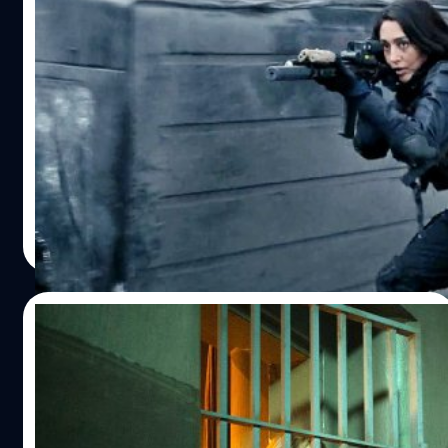
‘Extraction 2’ กำลังจะมีภาคแยก : เน้นไปที่ตัว
ละคร Nick และ Yaz ที่แฟน ๆ ชื่นชอบ
แซม ฮาร์เกรฟ ผู้กำกับ 'Extraction 2' ได้ให้สัมภาษณ์กับ
เว็บไซต์ Collider เกี่ยวกับการขยายแฟรนไชส์โลกทหารรับจ้าง
'Extraction'
ปรีดี ฤกษ์วลีกุล
| 1141 days ago
Read More
22/06/2023
‘Extraction 2’ ขึ้นแท่นหนังเปิดตัวบน Netflix
สูงสุดในปี 2023 แซงหน้า ‘The Mother’
'Extraction 2' กลายเป็นภาพยนตร์ของ Netflix ที่ทำยอดวิว