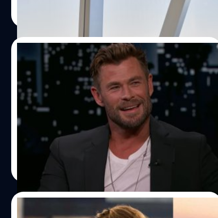
ประภาส อยู่เย็น
| 1360 days ago
Read More
16/11/2022
Chris Hemsworth เผย Chris Evans โดน
แก๊งอเวนเจอร์สแซวยับ หลังได้รับเลือกเป็น
‘ชายที่เซ็กซี่ที่สุดในโลก’
อย่างที่เราทราบกันดีว่า เมื่อไม่นานมานี้ คริส อีแวนส์ (Chris
Evans) ได้รับการโหวตให้เป็นชายที่เซ็กซี่ที่สุดแห่งปี 2022
ของนิตยสาร People แต่เคยสงสัยกันไหมว่า ที่เห็นอีแวนส์นิ่ง
ๆ และดูจะยินดีกับการได้รับเลือกนั้น หลังบ้านเขาจะโดนเหล่า
แก๊งนักแสดงจากครอบครัว Marvel แซวกันหนักขนาดไหน ซึ่ง
ลลิตา คงสด
| 1362 days ago
เมื่อวันจันทร์ที่ผ่านมา (14 พฤศจิกายน) พี่หมี คริส เฮมส์เวิร์ธ
Read More
(Chris Hemsworth) ก็ได้เล่าวินาทีที่เพื่อน ๆ พากันรัวข้อความ
แซวอีแวนส์ในแชตกลุ่มอเวนเจอร์สผ่านทางรายการ Jimmy
Kimmel Live! ว่า “พวกเรามีแชตกลุ่มอเวนเจอร์สอยู่ แล้ว
22/07/2022
ความรู้สึกแรกก็คือ (ตอนที่ได้เห็นปก) ‘นั่นนายเอามือไปทำ