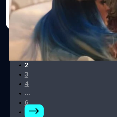
ว่า คริส เฮมส์เวิร์ธ (Chris Hemsworth) พระเอกของเรื่อง ถึง
ขั้นยอมไม่กินเนื้อสัตว์ก่อนเข้าฉากจูบ ก็เพื่อให้เกียรติกับเธอที่
เป็นวีแกน (ไม่ทานเนื้อสัตว์) นักแสดงหญิงผู้รับบท เจน ฟอส
วิทวัส ปัญญาเลิศวุฒิ
| 1487 days ago
เตอร์ กล่าวถึงเฮมส์เวิร์ธในรายการ Capital FM ของสหราช
Read More
อาณาจักร เมื่อไม่กี่วันก่อนว่า “เขานิสัยดีจริง ๆ วันที่เรามีเข้า
ฉากจูบด้วยกัน เช้าวันนั้นเขายอมไม่กินเนื้อสัตว์ เพราะเขารู้ว่า
ฉันเป็นวีแกน คือเขาเป็นพวกชอบกินเนื้อเกือบทุกครึ่งชั่วโมง ที่
จริงฉันไม่ได้คิดจะโกรธหรือสนใจในเรื่องนี้เลย แต่เขาคิดถึง
คนอื่นก่อนเสมอ เขาเป็นคนดีมาก” ด้าน เทสซา ธอมป์สัน
1
(Tessa Thompson) หนึ่งในนักแสดงนำของเรื่อง ที่นั่งอยู่ข้าง
2
ๆ พอร์ตแมน ก็พูดเสริมเกี่ยวกับเรื่องนี้ว่า “ฉันไม่รู้เลยนะเนี่ยว่า
เขายอมไม่กินเนื้อสัตว์ คือแบบเช้าวันนั้นเขาเหมือนกินวัวกระทิง
3
เข้าไปเลย นั่นมันเป็นอะไรที่น่ารักมาก" ก่อนหน้านี้ ลุค ซอก
4
ชี (Luke Zocchi) เทรนเนอร์ส่วนตัวของเฮมส์เวิร์ธเคยออกมา
ให้สัมภาษณ์ว่า พระเอกคนดังต้องกินข้าววันละ 7 มื้อ…
…
6