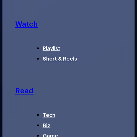
Watch
Playlist
Short & Reels
Read
Tech
Biz
Game