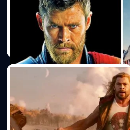
ตัวละครหลักอย่าง นิก (โกลชิฟเตห์ ฟาราฮานี- Golshifteh
พากย์เสียง Optimus Prime
Farahani) และน้องชาย ยาส (อดัม เบสซา- Adam Bessa)
ระหว่างที่ Transformers: Rise of the Beasts กำกังกวาดราย
มากขึ้น และความเกี่ยวข้องกันของทั้ง 3 คนเพื่อเชื่อมโยงไปถึง
ได้ทั่วโลกและเสียงชื่นชมอยู่ในขณะนี้ ทางผู้สร้างเองก็เดินหน้า
ภารกิจสำคัญที่รออยู่เบื้องหน้า “มันโคตรยากครับที่จะสร้าง
ต่อกับแผนการขยายจักรวาล Transformers ด้วยการเร่งผลิต
ฉากบู๊ที่แตกต่างออกไปจาก ‘Mission Impossibles’ และ
Transformers One ภาพยนตร์แอนิเมชัน ที่เป็นเรื่องราวก่อน
‘John Wicks’ เพราะทีมงานเทพ ๆ…
หน้าเหตุการณ์ในหนังทั้ง 7 ภาคที่เราได้ดูกันไป หนังกำกับโดย
สุชยา เกษจำรัส
| 1151 days ago
จอช คูลีย์ (Josh Cooley) เขียนบทโดย แอนดรูว์ บาร์เรอร์
Read More
(Andrew Barrer) และ แกเบรียล เฟอร์รารี (Gabriel Ferrari)
เนื้อหาในแอนิเมชันนี้จะย้อนไปเล่าเรื่องราวต้นกำเนิดของกลุ่ม
Autobots และ Decepticons และจะเน้นไปที่ความสัมพันธ์
07/06/2023
ระหว่าง ออปติมัส ไพรม์ กับ เมกาตรอน
Chris Hemsworth ยอมรับทำ ‘Thor: Love
and Thunder’ ออกมาดูงี่เง่าเกินไป หลังจากผู้
ชมวิจารณ์ในแง่ลบ
คริส เฮมสวอร์ธ ได้ให้สัมภาษณ์กับ GQ เกี่ยวกับ 'Thor: Love
and Thunder' ภาพยนตร์ภาคที่ 4 ในแฟรนไชส์นี้ ซึ่งได้รับคำ
วิจารณ์ในแง่ลบ