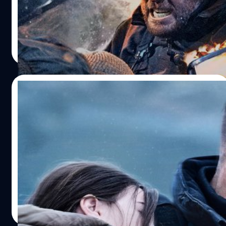
สูงที่จะเป็นอัลไซเมอร์ ถึงตอนนี้ดูเหมือนว่าช่วงพักเบรกของเขา
จะสิ้นสุดลงแล้ว และกลับมาประเดิมงานถ่ายทำใน
"Extraction 2" สำหรับใครที่เคยดูภาคไปแล้ว ต่างก็รู้กันดีว่านี่
สุชยา เกษจำรัส
| 1172 days ago
คือหนังแอ็กชันสุดอลังการ แถมภาคแรกนั้นยังครองสถิติ หนัง
Read More
ครองสถิติเปิดตัวด้วยอดรับชมสูงที่สุดในเดือนเมษายน 2020
แต่ภาคนี้ แซม ฮาร์เกรฟ (Sam Hargrave) ยังคุยอวดไว้อีกว่า
"จะมีฉากแอ็กชันอย่างน้อยมากขึ้นเป็น 2 เท่าจากภาคแรก"
17/05/2023
ตัวอย่างเต็ม ‘Extraction 2’: แอ็กชันสุดดิบ
ภาพตระการตา ในภารกิจล่าสุดของ Chris
Hemsworth
Netflix ได้ปล่อยตัวอย่างเต็มของ 'Extraction 2' ภาพยนตร์
แอ็กชันล่าสุดของ คริส เฮมสวอร์ธ ที่ยกระดับดีกรีความระห่ำ
ยิ่งขึ้นไปอีก
ปรีดี ฤกษ์วลีกุล
| 1180 days ago
Read More