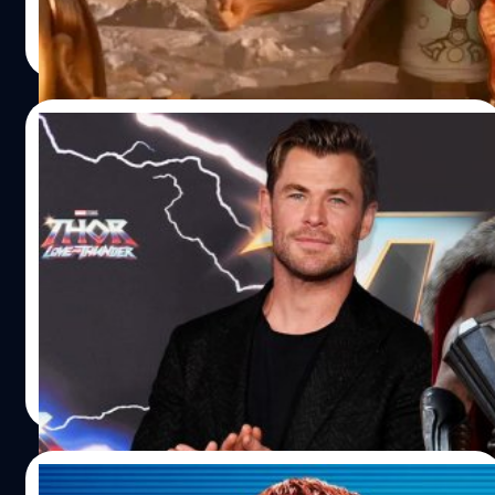
ปรีดี ฤกษ์วลีกุล
| 1159 days ago
Read More
04/06/2023
Chris Hemsworth เผยเหตุผลเดียวที่จะทำให้
เขากลับมารับบทเป็น ‘Thor’ ในภาคต่อไป
คริส เฮมส์เวิร์ธ (Chris Hemsworth) ผู้รับบทเป็น ธอร์ ในจักร
วาลมาร์เวล (Marvel) เผยว่าเขาจะกลับมารับบทเป็น 'เทพเจ้า
สายฟ้า' หรือ 'ธอร์' โดยมีเงื่อนไขเพียงอย่างเดียวเท่านั้น ซึ่งใน
ขณะนี้ยังไม่มีรายงานที่ชัดเจนแต่อย่างใดว่าคนดูจะได้เห็นเฮ
มส์เวิร์ธรับบทเป็นธอร์อีกครั้ง โดยในช่วงก่อนหน้านี้เฮมส์เวิร์ธมี
สรัลชนา บุญชูกุศล
| 1162 days ago
เหตุผลจำเป็นส่วนตัวที่ทำให้เขาตัดสินใจพักงานการแสดงไป
Read More
เนื่องจากเขาได้พบว่ามีความเสี่ยงและแนวโน้มที่จะเป็นโรคอัล
ไซเมอร์ ในขณะที่ถ่ายทำซีรีส์สารคดีเรื่อง 'Limitless With
Chris Hemsworth' ซึ่งนี่ก็เป็นหนึ่งในเหตุผลที่ทำให้คนดูจึงไม่
31/05/2023
ค่อยได้เห็นผลงานการแสดงของเขามากนักในช่วงที่ผ่านมา