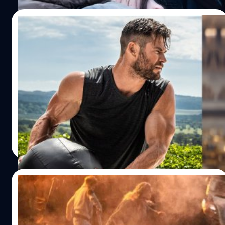
28/04/2023
Chris Hemsworth หนึ่งวันต้องกินอะไรบ้าง
เพื่อจะได้หุ่นเทพแบบ ‘ธอร์’
หากคุณเคยดูภาพยนตร์ของมาร์เวล สิ่งหนึ่งที่อาจจะทำให้
คุณทึ่งได้ตลอดนั่นก็คือหุ่นของ คริส เฮมส์เวิร์ธ (Chris
Hemsworth) หรือ ธอร์ เทพเจ้าสายฟ้า ที่ดูเหมือนกับว่าจะ
แข็งแกร่ง และ ฟิตขึ้นเรื่อย ๆ จนน่าตกใจ การที่หุ่นของเฮ
มส์เวิร์ธออกมาดูเฟิร์มแบบนี้ มี 2 สิ่งที่สำคัญที่เจ้าตัวยึดถือนั่น
พรประภา รัตนศรีสุโรจน์
| 1199 days ago
ก็คือ การฝึกอย่างเทพ และ การกินอย่างเทพ เชฟประจำตัว
Read More
ของเฮมส์เวิร์ธ ได้ออกมาเปิดเผยเคล็ดลับการกินแบบเทพใน
ช่วงที่เฮมส์เวิร์ธนั้นเตรียมตัวสำหรับบทบาทธอร์ โดยเฉลี่ยแล้ว
จำนวนแคลอรี่ที่ผู้ชายทั่วไปควรได้รับต่อวันจะอยู่ 2,000-
12/12/2022
2,500 แคลอรี่ แต่ทว่าดาราหนุ่มจะต้องกินมากกว่า 2 เท่านั่นก็
คือ 4,500 แคลอรี่ต่อวันเพื่อให้เพียงพอสำหรับการฝึกซ้อม
Disney ส่งหนัง Marvel เข้าชิงออสการ์ ปี
ของเขา โดยเชฟจะแบ่งออกเป็น 10 มื้อต่อวันประกอบไปด้วย ส
2023 สาขาหนังยอดเยี่ยม-กำกับ-เทคนิคพิเศษ
เต๊ก, ข้าว, บร็อกโคลี, ไก่ และ โปรตีนเชกรสกล้วย อีกทั้งเชฟ