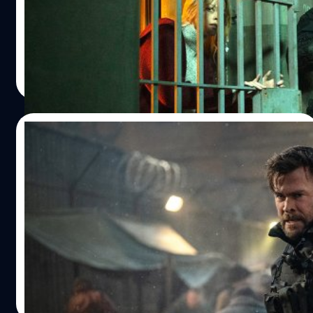
เปิดตัวสูงสุดในปี 2023 นี้ ด้วยยอดวิว 3 วันแรกที่สูงถึง 42.8
ล้านชั่วโมง
ปรีดี ฤกษ์วลีกุล
| 1143 days ago
Read More
18/06/2023
Chris Hemsworth ยืนยัน ได้คุยกับ Netflix
เพื่อสร้าง ‘Extraction 3’
คริส เฮมสวอร์ธ นักแสดงนำและเป็นหนึ่งในผู้อำนวยการสร้าง
ภาพยนตร์ ยืนยันว่าได้พูดเคยกับ Netflix เกี่ยวกับการสร้าง
'Extraction 3' แล้ว
ปรีดี ฤกษ์วลีกุล
| 1148 days ago
Read More