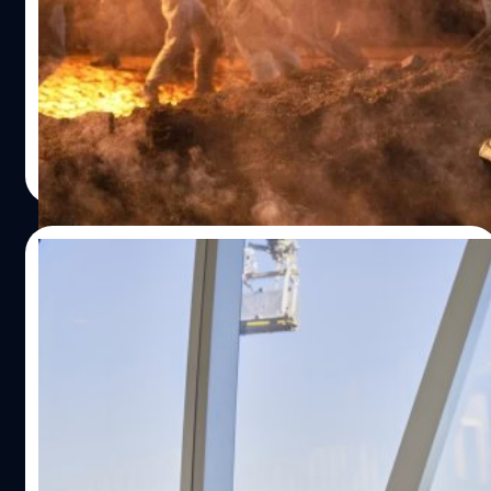
ยอดเยี่ยม
ประจำตัวของเฮมส์เวิร์ธ ได้กล่าวชื่นชมต่อดาราหนุ่มหุ่นฟิตไว้
Disney เตรียมส่งหนัง Marvel Studio 3 เรื่อง เข้าชิงรางวัลออ
อีกว่า "เขามีวินัยอย่างมาก เมื่อเขาต้องควบคุมอาหาร เขาต้อง
สการ์ ปี 2023 ทั้งสาขาภาพยนตร์ยอดเยี่ยม, สาขาผู้กำกับ
เสียสละรสชาติของมัน เพื่อให้งานของเขาสำเร็จ" นี่ก็ถือว่าเป็น
ภาพยนตร์ยอดเยี่ยม และ สาขาเทคนิคพิเศษยอดเยี่ยม
เคล็ดลับการกินอย่างเทพง่าย ๆ สำหรับใครที่จะทำตามก็ต้อง
ออกกำลังกายให้เหมาะสมกับที่กินด้วยนะ ที่มา: ladbible
ประภาส อยู่เย็น
| 1336 days ago
พิสูจน์อักษร : สุชยา เกษจำรัส
Read More
18/11/2022
Chris Hemsworth ตรวจพบยีนเสี่ยง มีแนว
โน้มเป็นโรคอัลไซเมอร์มากกว่าคนปกติ 8-10
เท่า!
นักแสดงหนุ่ม คริส เฮมส์เวิร์ธ (Chris Hemsworth) เปิดเผยใน
สารคดี ‘Limitless with Chris Hemsworth’ ว่าตรวจพบยีนที่
มีแนวโน้มความเสี่ยงต่อโรคอัลไซเมอร์มากกว่าคนทั่วไป 8-10
เท่า