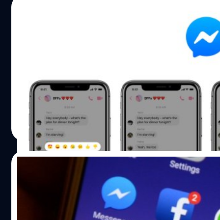
สักขีพยานในการเปิดตัวอย่างเป็นทางการ ร่วมด้วยแขกผู้มีเกียร
06/02/2019
เลบริตี้ และประชาชนทั่วไป ผู้ร่วมก่อตั้งและประธานเจ้าหน้าที่บ
ของ “เก็ท” นายภิญญา นิตยาเกษตรวัฒน์ ได้กล่าวว่า“การผสา
Facebook Messenger มีฟีเจอร์ยกเลิกการส่ง
ความร่วมมือระหว่างทีมบริหารคนไทยที่มีความรู้ความรู้ความเข
ข้อความแล้ว!
ความต้องการของคนไทย กับเทคโนโลยีระดับโลกจาก ‘โกเจ็ก’ 
ให้ ‘เก็ท’สามารถเดินตามเป้าหมายเพื่อช่วยยกระดับคุณภาพชี
Facebook เปิดตัวฟีเจอร์ใหม่บนแอปพลิเคชั่น Messenger ซึ่งฟี
คนกรุงเทพฯ ได้อย่างเข้มแข็งโดยในระยะเวลาเพียงสองเดือน
ดังกล่าวเหมาะสำหรับใครที่ส่งข้อความผิด จนไปถึงส่งข้อควา
ทดลองใช้ ได้มีการเรียกทริปใช้บริการเข้ามาแล้วกว่า2 ล้านครั้ง ซึ
เพราะสามารถลบข้อความได้ทันก่อนที่ใครจะมาเห็น ฟีเจอร์ลบ
เป็นบทพิสูจน์ที่ปฏิเสธไม่ได้เลยว่า ผู้บริโภคต้องการทางเลือกที่เพ
ข้อความหรือ Unsend ทำงานได้โดยการแตะบนข้อความที่ถูกส่
โดยที่ผ่านมา คนขับของเราได้เดินทางไปทั่วกรุงเทพฯ แล้วเป็น
ระยะเวลาไม่เกิน 10 นาที โดยจะมีสองตัวเลือกเด้งขึ้นมาให้เลือ
วัชรกุล พัฒนาประทีป
| 2739 days ago
ทางกว่า 3 ล้านกิโลเมตร หรือเท่ากับระยะทางไปกลับระหว่างโล
ได้แก่ Remove for Everyone และ Remove for You Remove 
Read More
ดวงจันทร์มากถึง 7 รอบ “ในช่วงทดสอบแอป เราได้รับผลตอบรับ
Everyone: ลบไม่ให้ทุกคนเห็น Remove for You: ลบไม่ให้คุณ (ผ
จากทั้งกลุ่มคนขับและผู้ใช้บริการ และได้นำข้อมูลจากผู้ใช้งาน
เห็นคนเดียว เมื่อลบข้อความไปแล้วก็จะมีข้อความขึ้นมาแทนว่า
พัฒนาบริการให้ตรงกับความต้องการมากยิ่งขึ้น ตอนนี้เราพร้
removed a message" ข้อความจะถูกลบไปทั้งสองฝ่ายหากเลื
26/01/2019
เสนอทั้ง 3 บริการ ประกอบด้วย GET…
Remove for Everyone ครับ ก่อนหน้านี้มีรายงานว่า เดิมฟีเจอร์
Unsend นั้นถูกสร้างขึ้นสำหรับผู้บริหารระดับสูงอย่าง Mark
Facebook เตรียมรวม Messenger, WhatsA
Zuckerburg เมื่อส่งข้อความไปแล้ว ข้อความจะหายไปตามระย
และ Instagram เป็นหนึ่งเดียว : อาจเริ่มใช้ต้นปี
ที่กำหนดเอาไว้ หลังจากนั้นจึงมีประเด็นดังกล่าวออกมาจนทำให
2020
Facebook ออกมาประกาศว่าจะพัฒนาฟีเจอร์ Unsend ออกมาใ