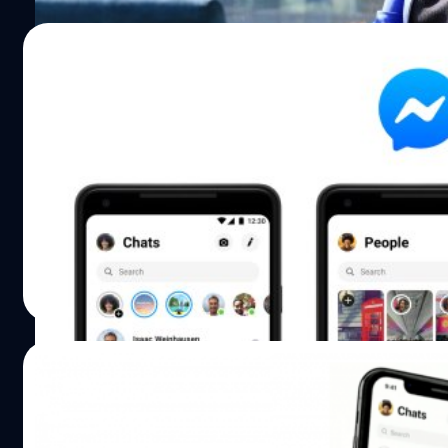
บน Facebook ระหว่างการเลือกตั้งที่กำลังจะเกิดขึ้นทั่วโลก โดย
พนักงานที่พูดภาษาไทยเป็นส่วนหนึ่งของทีมงานนั้นด้วย ในปี 2
20/01/2019
เรายังได้ตีพิมพ์นโยบายมาตรฐานชุมชนของเราอย่างละเอียด 
นโยบายมาตรฐานชุมชนของ Facebook ซึ่งถูกพัฒนาขึ้นด้วยค
Facebook ปล่อยอัปเดต Messenger พร้อมดีไ
รอบคอบเป็นระยะเวลาหลายปี ถูกออกแบบขึ้นโดยมีวัตถุประสงค์
ใหม่!
ให้ชุมชนของเราบนแพลตฟอร์มมีความปลอดภัย ให้ผู้คนทุกวั
ทุกความเชื่อด้านการเมืองสามารถแสดงความเห็นได้อย่างอิสระ
Facebook Messenger ดีไซน์ใหม่ถูกเปิดตัวครั้งแรกในงาน Fa
เสริมการพูดคุยและการแลกเปลี่ยนแนวคิดกันอย่างเหมาะสม 
F8 developer conference เดือนพฤษภาคม 2018 ที่ผ่านมา ซึ่งล
เพื่อให้แน่ใจว่านโยบายของเราจะถูกนำไปใช้ในชุมชนทั่วโลกอย่
บริษัทก็ได้อัปเดตดีไซน์ใหม่ให้อัปเดตทั้ง Google Play Store 
เทียมกัน และเพื่อสร้างสภาพแวดล้อมที่คนไทยรู้สึกเป็นอิสระแ
App Store เป็นที่เรียบร้อยครับ ดีไซน์ใหม่เน้นไปที่การปรับปรุง
ปลอดภัยในการแสดงตัวตน การสนับสนุนให้เป็นสังคมที่รับรู้ข้อ
ของแอปให้ดูเรียบง่ายยิ่งขึ้น ไม่ดูรกเหมือนกับเวอร์ชั่นเก่า ที่มีอ
วัชรกุล พัฒนาประทีป
| 2757 days ago
และข่าวสารที่ถูกต้องมากขึ้น และการส่งเสริมให้คนไทยมีทักษ
เลือกเยอะแยะไปหมดตั้งแต่ เกม บอท การแจ้งเตือน ทุกอย่างนี
Read More
ความรู้ที่จะช่วยให้พวกเขาได้รับรู้ข้อมูลและรักษาความปลอดภ
รวมอยู่ในไอคอน more หรือจุด 4 จุดครับ แต่ถือว่ากินเวลานานต
ตนเองบนโลกออนไลน์ได้ มาตรการป้องกันความโปร่งใสในการ
ช่วงเดือนพฤษภาคม และมีการปล่อยอัปเดตดีไซน์ใหม่ช่วงแรก
เสนอข้อมูลข่าวสารและการรักษาความปลอดภัย ลดการเผยแพร
เดือนตุลาคม (ยังไม่ได้ทุกคน) ทั้งนี้ทีมวิศวกรของ Messenger ร
14/10/2018
ปลอม : ต่อสู้กับการเผยแพร่ข่าวปลอมบน Facebook ผ่านการด
ถึงแม้ผู้ใช้งานจะอัปเดตจาก Play Store หรือ App Store แล้วก
งานที่ผสมผสานเทคโนโลยีและการตรวจสอบด้วยมนุษย์ และผ่
บางคนอาจจะยังได้ดีไซน์เก่าอยู่ก็ต้องรอกันสักครู่ แต่ทีมงานยื
Facebook Messenger จะมีฟีเจอร์ Unsend มา
การเตรียมความพร้อมชุมชน และยังได้ทำการสื่อสารเชิงรุก เพื่
จะได้รับอัปเดตดีไซน์ใหม่กันทกคนอย่างแน่นอน อ้างอิง
ใช้แล้ว
การรับรู้และนำเสนอเคล็ดลับและความรู้ให้กับผู้คนเกี่ยวกับวิธี