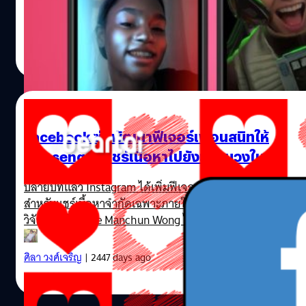
Messenger ให้ผู้ใช้งานทุกคนได้ใช้พร้อมกันครับ ธีม Star War
Messenger ทั้งบน iOS และ Android นั้นจะมีการแสดงผลแบ
มืด แต่เอาเข้าจริงมันไม่ได้เหมือนกับ Dark mode ปกติ คือไม่ได
วัชรกุล พัฒนาประทีป
| 2426 days ago
เรื่องการประหยัดแบตเตอรีเลยครับ แต่ผู้ใช้งานสามารถส่งอีโม
Read More
เกอร์ในวิดีโอคอลหรือส่งรูปภาพที่ผ่านการแต่งจากธีม Star Wa
ครับ ผู้ใช้งานสามารถเปิดโหมดดังกล่าวได้โดยการเข้าไปที่
Messenger > รายชื่อเพื่อที่คุยด้วย > กดที่ชื่อ > Theme แล้วเล
25/11/2019
เป็นธีม Star Wars ครับ จากนั้นหน้าแสดงผลของ Messenger จ
เปลี่ยนเป็นธีม Star Wars เรียบร้อยครับ สำหรับใครที่ยังไม่เจอธ
Facebook ซุ่มพัฒนาฟีเจอร์เพื่อนสนิทให้
เข้าไปอัปเดตแอป…
Messenger แชร์เนื้อหาไปยังเพื่อนวงใน
ปลายปีที่แล้ว Instagram ได้เพิ่มฟีเจอร์ "Close Friends" (เพื่
สำหรับแชร์เนื้อหาจำกัดเฉพาะภายในกลุ่มเพื่อนสนิทเท่านั้น ล่า
วิจัยแอปชื่อ Jane Manchun Wong ได้ค้นพบว่าขณะนี้ Facebo
ก็กำลังพัฒนาฟีเจอร์สำหรับ Messenger เพื่อใช้แชร์เนื้อหาไปยั
เพื่อนหรือคนสนิทที่อยู่ภายใต้การพัฒนาชื่อ "Favorites" (ราย
ศิลา วงศ์เจริญ
| 2447 days ago
โปรด)
Read More
https://twitter.com/wongmjane/status/1197621307724
ฟีเจอร์ Favorites ใน Facebook จะให้คุณเลือกเอาเฉพาะเพื่อ