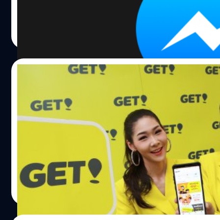
ครับ ผู้ใช้งานสามารถเปิดใช้งาน Dark mode ได้ในแอป Messe
แต่ก่อนจะเปิดได้ ผู้ใช้งานจะต้องส่งอีโมจิรูปพระจันทร์ให้ใคร
วัชรกุล พัฒนาประทีป
| 2715 days ago
ก่อนก็ได้ และเมื่อส่งสำเร็จก็จะมีข้อความเด้งขึ้นมาว่า You Fou
Read More
Dark Mode! หรือเปิด Dark mode ได้สำเร็จแล้วนั่นเองครับ แล
เหมือนกับที่ผ่านๆ มา ไม่ใช่ทุกเครื่องและทุกคนที่ส่งพระจันทร์
สามารถใช้งาน Dark mode กันทันที อาจต้องรอ Facebook อั
28/02/2019
เพิ่มเติมเพื่อให้ทั่วถึงผู้ใช้งานทุกคนมากกว่านี้ครับ Dark mode
Messenger รองรับการใช้งานทั้งบน iOS และ Android ครับ อ้า
Get! พร้อมเปิดให้บริการเรียกรถ รับส่งพัสดุ แล
อาหารแบบเต็มรูปแบบ ในพื้นที่กรุงเทพมหานค
“เก็ท” (GET) แอปพลิเคชั่นบริการเรียกรถ รับส่งพัสดุ และบริก
ออนดีมานด์อื่นๆ ที่ได้รับการสนับสนุนจากโกเจ็ก พร้อมให้บริกา
รูปแบบแล้วเพื่อช่วยให้ชีวิตคนกรุงเทพฯ ง่ายขึ้น โดยขยายพื้นที่
บริการครอบคลุมกว่า 80 เปอร์เซ็นต์ของกรุงเทพฯ พร้อมแนะน
บริการใหม่ล่าสุดอย่าง GET FOOD โดยภายในงาน ได้รับเกียรต
ธีระภัทร โตสวัสดิ์
| 2718 days ago
นายรูเดียน ทารา รัฐมนตรีว่าการกระทรวงการสื่อสารและเทคโน
Read More
สารสนเทศของประเทศอินโดนีเซีย และดร. พันธ์ศักดิ์ ศิริรัชตพงษ
ช่วยรัฐมนตรีประจำกระทรวงดิจิทัลเพื่อเศรษฐกิจและสังคม ร่ว