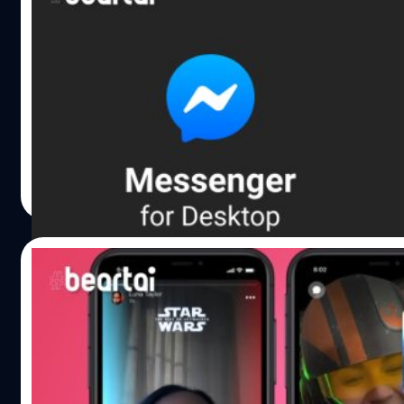
ยลโฉมใหม่ Facebook Messenger บน Wind
เวอร์ชันเบต้า ใช้ได้แล้ววันนี้
หลังจากก่อนหน้านี้ได้หยุดพัฒนาไปสักพักหนึ่ง ล่าสุด Facebo
ปล่อยเวอร์ชันทดสอบ(Beta) ของ Messenger บน Windows ให้ผ
ทั่วไปสามารถใช้งานได้แล้ว ส่งท้ายปี 2019
ศุภกานต์ เหล่ารัตนกุล
| 2412 days ago
Read More
17/12/2019
Facebook Messenger มีธีม Star Wars ให้ใช้
ฟรี!
ช่วงนี้กระแส Star Wars: The Rise of Skywalker กำลังมาแรง
Facebook ขอร่วมวงด้วยการเปิดตัวธีม Star Wars ในแอป