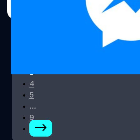
แถบด้านล่างถูกปรับดีไซน์ใหม่ ถอดหมวดของเกมและกล้องถ่า
วัชรกุล พัฒนาประทีป
| 2874 days ago
ออก เหลือเพียง แชท ผู้ใช้งาน และ ค้นพบ (Discover) โดยที่ด
Read More
ยังคงมี Story อยู่ ดังภาพ รูปภาพตัวอย่างภายในแชท มาถึงไ
ตรงกลางหรือ People เป็นการแสดงรายชื่อผู้ใช้งานตามปกติคร
หน้าจอดูสะอาดสะอ้านมากขึ้น ไม่ดูรกเหมือนแบบเก่า สุดท้ายค
Discover ที่จะช่วยค้นหาอะไรใหม่ๆ หรืออัปเดทเนื้อหาให้เราไ
ครับ สำหรับอัปเดทดังกล่าวไม่ได้อัปเดทผ่านแอปพลิเคชั่นนะค
1
หน้าตาของแอปจะถูกปรับไปเองโดยอัตโนมัติซึ่งจะยังไม่ได้ทุก
2
ทันที เดี๋ยววันดีคืนดีจะได้เองครับ
3
4
5
…
9