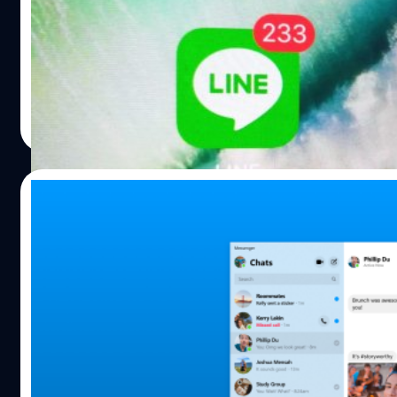
เชื่อว่าหลายคนต้องมีประสบการณ์ พลาด ส่งผิดกันแน่นอน วันนี
#beartai ทิปของเราจะมารวบรวมวิธียกเลิกข้อความ/รูปภาพ/ไฟ
ส่งผิด โดยจะหายทั้งฝั่งเราและผู้ร่วมสนทนา (หลายคนอาจยังไ
ทราบว่าทำได้) ผ่านทาง Facebook Messenger และ Line ทั้งบ
ถือและคอมพิวเตอร์ Facebook Messenger บนมือถือและ iPa
ณัชธนัท จุโฬทก
| 2638 days ago
ค้างที่ข้อความ/รูปภาพ หรือสิ่งใดก็ตามที่จะลบ แล้วกดคำว่า
Read More
"Remove" หรือ "ลบ" (ปุ่มรูปถังขยะ) จะมีหน้าต่างขึ้นมาถามว่
ออกจากคุณ" (ภาษาอังกฤษคือ "Remove for You") ซึ่งอยู่ด้าน
หรือ "ลบออกจากทุกคน" (ภาษาอังกฤษคือ "Remove for
30/04/2019
Everyone") ซึ่งอยู่ด้านบน ในที่นี้ต้องกด Remove for Everyon
"ลบจากทุกคน" นะครับ จะมีการถามว่าแน่ใจนะว่าจะลบหรือไม่
Messenger เตรียมยกเครื่องทำแอปเบากว่าเด
"Remove" หรือปุ่ม "ลบออก" ในภาษาไทยเลยครับ จะพบว่าข้
เร็วกว่าเดิม แถมเวอร์ชั่นเดสก์ท้อปด้วย
ถูกลบไปแล้ว…
Facebook ได้จัดงาน F8 2019 งานประชุมนักพัฒนาใหญ่ของ
Facebook ประจำปีนี้ ที่จัดในวันที่ 30 เม.ย - 1 พ.ค. เปิดตัวมา
ประกาศปรับปรุงบริการ Messenger ยกใหญ่
ศุภกานต์ เหล่ารัตนกุล
| 2656 days ago