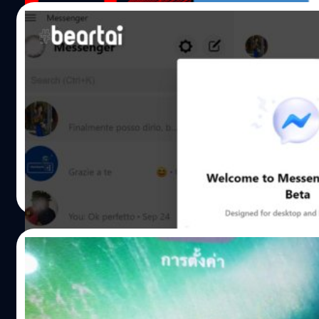
อยู่รวมกันเป็นกลุ่มเพื่อนวงใน ดังนั้นเมื่อมีเรื่องราวหรือภาพที่อ
17/11/2019
แบบคนกันเองก็สามารถใช้ Messenger แชร์ไปยังรายการของกล
เพื่อนสนิทนี้ได้ แต่เนื้อหาเหล่านั้นจะยังคงถูกโพสต์บน Story ให
ยังจำได้มั้ย? Facebook กำลังทดสอบ Messen
ทั้งหมดได้เห็นด้วย สรุปง่าย ๆ ว่าคุยเล่าเจาะจงในกลุ่มเพื่อนสน
บนเดสก์ท็อป เตรียมปล่อยเร็ว ๆ นี้
โดยที่เพื่อนทุกคนก็เห็นได้ด้วย ซึ่งจะแตกต่างกับ Close Friend
Instagram ที่จำกัดเฉพาะเพื่อนสนิทเท่านั้นคนอื่นไม่เกี่ยว ฟีเจอ
ยังจำกันได้มั้ย? ในงาน F8 งานประชุมใหญ่ของ Facebook เมื่
Favorites นี้ยังอยู่ในช่วงการทดสอบภายใน ซึ่งดูเหมือนว่า Fa
เดือนเมษายนที่ผ่านมา ได้มีการประกาศเตรียมปล่อยแอป Mes
ต้องการจะกระตุ้นให้ผู้ใช้แบ่งปันเรื่องราวมากยิ่งขึ้น แต่จะเป็น
โฉมใหม่สำหรับเดสก์ท็อปในปีนี้ ซึ่งเราก็ยังไม่เห็นวี่แววของตัว
สื่อสารที่เน้นความเป็นส่วนตัวในวงเล็ก ๆ ซึ่งดูเหมือนว่าเรากำลั
หลุดออกมาเลย
ดึงให้ออกห่างจากเพื่อนและผู้คนที่รู้จักในสังคม จึงทำให้เราเป็
ศุภกานต์ เหล่ารัตนกุล
| 2455 days ago
เหมือนคนที่ไม่สร้างมิตรและเคยเป็นปัญหาหนึ่งของ Facebook ท
Read More
ขึ้นในปี 2557 ซึ่งเชื่อว่า Facebook น่าจะมีการเปลี่ยนแปลงอะไรที
ก่อนจะปล่อยออกมาให้ใช้จริง…
18/05/2019
[#beartai ทิป] รวมวิธียกเลิกข้อความที่ส่งผิด
Facebook และ LINE ทั้งบนมือถือและ PC