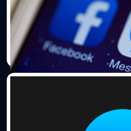
เร็ว ๆ นี้
ย้อนกลับไปเมื่อหลายปีก่อน Facebook ได้ปล่อยแอปพลิเคชั่น
Messenger แบบ Standalone ออกมาในปี 2011 และภายหลังใน
2014 ได้แยก Messenger ออกจากแอป Facebook โดยไม่สามา
ถึง Messenger ได้จากแอป Facebook ตั้งแต่นั้นเป็นต้นมา
ศุภกานต์ เหล่ารัตนกุล
| 2674 days ago
Read More
02/03/2019
มาแล้ว วิธีเปิด Dark Mode บน Facebook
Messenger!
เดือนตุลาคม 2018 ที่ผ่านมา Facebook เผยว่าจะปล่อยอัปเดต
Messenger พร้อม Dark mode แต่กว่า 4 เดือนแล้วก็ยังไร้วี่แว
ล่าสุด Facebook ก็ส่ง Dark mode มาแล้ว แต่ต้องมีเทคนิคเล็