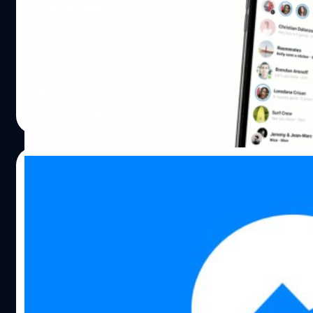
สังเกตข่าวปลอมหรือข้อมูลที่ไม่เป็นความจริงด้วย การเพิ่มการรับ
ในช่วงต้นปีที่ผ่านมามีรายงานว่า Mark Zuckerberg ใช้ฟีเจอร์
สาธารณะ เรากำลังดำเนินงานเพื่อสร้างการรับรู้และแบ่งปัน "เค
"Unsend" หรือยกเลิกการส่งข้อความ ซึ่งฟีเจอร์ดังกล่าวมีให้ใช้
ในการสังเกตข่าวปลอม" แก่ผู้บริโภคภายใต้ความร่วมมือกับหน
สำหรับบุคคลพิเศษเท่านั้น ผู้ใช้งานทั่วไปไม่สามารถทำได้ อย่า
ต่าง ๆ ผ่านแคมเปญรณรงค์ทั้งบนแพลตฟอร์มของเราและสื่อ
ก็ตาม เมื่อเดือนเมษายนที่ผ่านมา Facebook เผยว่าบริษัทจะทำ
สาธารณะ เวิร์คช็อปเกี่ยวกับการเลือกตั้งสำหรับสื่อมวลชน เรา
Unsend ให้สำหรับผู้ใช้งานทั่วไป แต่ก็ยังไม่มีรายละเอียดอะไร
วัชรกุล พัฒนาประทีป
| 2855 days ago
ฝึกอบรมให้กับพันธมิตรด้านข่าวสารและองค์กรสื่อมวลชนชั้น
มากมายนัก รวมถึงช่วงเวลาที่จะปล่อยให้ใช้งานก็ยังไม่มีรายง
เราในประเทศไทย เพื่อแบ่งปันวิธีปฏิบัติที่ดีที่สุดสำหรับห้องข่า
Read More
มา ล่าสุด Jane Manchun Wong ได้ทวีตภาพสกรีนช็อตฟีเจอร์
ถึงกรณีศึกษาเกี่ยวกับข่าวการเลือกตั้งและข้อมูลสำคัญต่าง ๆ
Unsend ที่ถูกค้นพบใน Messenger สำหรับ Android โดยเมื่อก
บัญชีปลอม : ได้มีการบล็อกบัญชีปลอม ตั้งแต่ขณะเริ่มลงทะเบี
ที่ข้อความจะมีฟีเจอร์ Unsend Message อยู่เหนือ Delete Mes
24/09/2018
จำนวนหลายล้านบัญชี และยังคงพัฒนาและอัปเดตระบบเทคน
โฆษกของ Tech Crunch เผยว่า Facebook กำลังทดสอบฟีเจอร์นี
เราอย่างสม่ำเสมอ เพื่อช่วยอำนวยความสะดวกในการตอบสนอ
จริง แต่ยังไม่รู้ว่าเมื่อไหร่ถึงจะปล่อยออกมาให้ใช้งานจริงครับ อ
Facebook Messenger ปรับดีไซน์แอปสำหรับ
การรายงานการใช้งานแพลตฟอร์มในทางที่ผิด การตรวจจับแ
ใหม่แล้ว เรียบง่าย สะอาดตาขึ้น!
สแปม…
ก่อนหน้านี้มีรายงานว่า Facebook จะปรับโฉม Messenger หรื
แชทสำหรับผู้ใช้งาน Facebook ใหม่ให้มีหน้าตาที่เรียบง่ายขึ้น ซึ
ปัจจุบันก็ถูกปรับเป็นที่เรียบร้อยแล้วครับ ตัวอย่าง Messenger ให
หน้าแรกสุดของแอปจะเจอแชทล่าสุดตามปกติเหมือนก่อนหน้านี