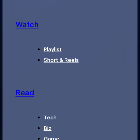
Watch
Playlist
Short & Reels
Read
Tech
Biz
Game