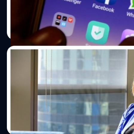
Facebook เตรียมรวมบริการแอปแชทอย่าง WhatsApp, Mess
คนใช้งานในวันเดียวกันนั้นเอง อ้างอิง
และ Instagram ให้เป็นหนึ่งเดียว
ปรีดี ฤกษ์วลีกุล
| 2751 days ago
Read More
22/01/2019
Facebook เสริมความรู้ดิจิทัล เผยข้อมูลข่าวส
ช่วงเลือกตั้งด้วยความโปร่งใส!!
Facebook ได้ดำเนินงานหลากด้านเพื่อปกป้องและรักษาความโ
ด้านการนำเสนอข้อมูลและข่าวสารสำหรับการเลือกตั้ง ที่กำลังจ
ขึ้นทั่วโลก และป้องกันการขัดขวางขั้นตอนการเลือกตั้งที่อาจเกิด
บนแพลตฟอร์ม รวมถึงการเพิ่มจำนวนพนักงานทั่วโลกเป็นสองเ
รวมจำนวน 30,000 คน ซึ่งมีหน้าที่รับผิดชอบด้าน "ความปลอด
salinee tintumrong
| 2754 days ago
และความมั่นคง" ทั้งนี้ Facebook ยังมีทีมงานเฉพาะที่ทำหน้าที
Read More
จับและป้องกันผู้ประสงค์ร้ายและการใช้งานแพลตฟอร์มในทางท