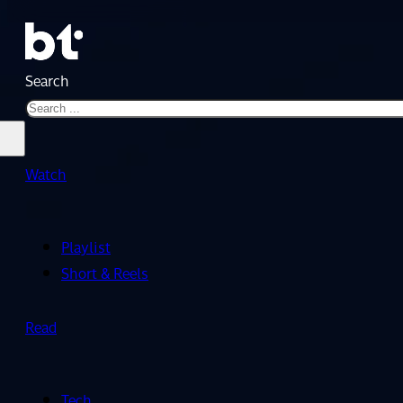
Search
Watch
Playlist
Short & Reels
Read
Tech