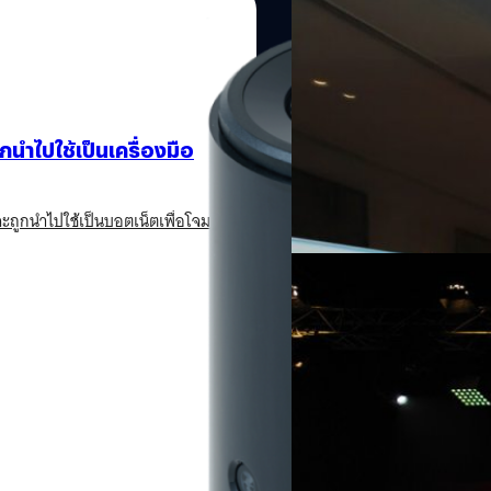
15/11/2023
TP-Link เปิดตัวอุปก
5Gbps
TP-Link เปิดตัวอุปกรณ์ Wi-F
ถูกนำไปใช้เป็นเครื่องมือ
กรภิภัฏ อธิศอัษฎา
| 997 days
Read More
่จะถูกนำไปใช้เป็นบอตเน็ตเพื่อโจมตี
06/11/2023
จะมาไทยแล้ว !? AIS ปร
ในงาน AIS The Next Evolution
แล้ว ผ่านการร่วมมือกับ TP-Lin
กิตติธัช วนิชผล
| 1005 days a
Read More