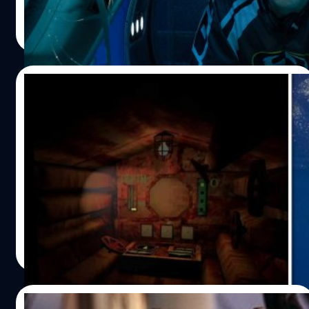
ปรีดี ฤกษ์วลีกุล
| 1120 days ago
Read More
28/06/2023
ผู้พัฒนาเกมเรือดำน้ำสยองขวัญ Iron Lung
รู้สึกผิดที่เกมของตนขายดี เพราะเหตุเรือดำน้ำ
ไททัน
Iron Lung เกมอินดี้สยองขวัญที่ผู้เล่นจะต้องเอาชีวิตรอดใน
เรือดำน้ำ ถูกวางจำหน่ายเมื่อเดือนมีนาคมที่ผ่านมา โดยหลัง
จากที่เกิดเหตุเรือดำน้ำไททันสูญหาย ตัวเกมดันทำยอดขาย
ได้มากกว่าปกติเป็น 3 เท่าตัว ส่งผลให้ทางผู้พัฒนา 'เดวิด ซี
มันสกี้' (David Szymanski) ออกมากล่าวถึงประเด็นยอดขาย
กรณ์รัฐภาส ธนวัตไชยศรี
| 1137 days ago
เกมที่เพิ่มขึ้นว่า รู้สึกผิดที่เหตุการณ์น่าสลดนี้ทำให้เกมของตน
Read More
ขายดี
27/06/2023