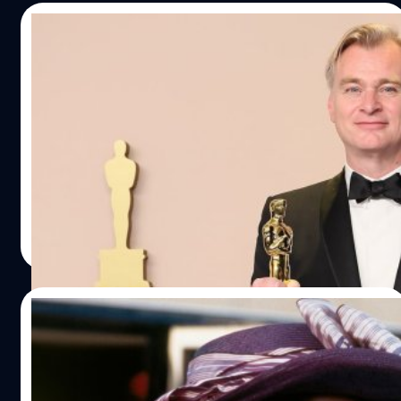
13/03/2024
Christopher Nolan รับทรัพย์เหนาะ ๆ จาก
‘Oppenheimer’ กว่า 100 ล้านเหรียญ หลังค
ว้ารางวัลออสการ์
ผู้กำกับ คริสโตเฟอร์ โนแลน (Christopher Nolan) รับรายได้
ไปเหนาะ ๆ จากหนัง ‘Oppenheimer’ ไปรวมกว่า 100 ล้าน
เหรียญ หลังคว้า 2 ออสการ์ของเขาเอง
ประภาส อยู่เย็น
| 879 days ago
Read More
14/02/2024
Kate Winslet เปิดอก ชีวิตและชื่อเสียงหลัง
จาก ‘Titanic’ ไม่น่าพอใจ จนต้องหันไปเล่น
หนังฟอร์มเล็กแทน