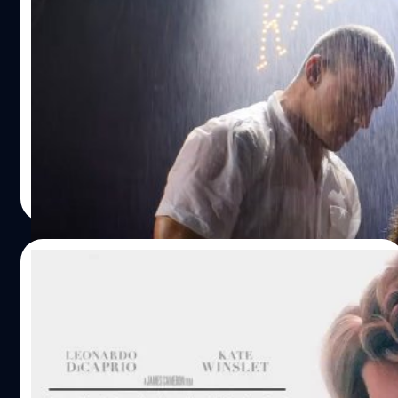
‘Magic Mike’s Last Dance’ เปิดตัวอันดับ 1
สวนคำวิจารณ์, ‘Avatar: The Way of Water’
เกือบแซงหน้า Titanic
'Magic Mike's Last Dance' เปิดตัวด้วยรายได้ 8.2 ล้าน
เหรียญ ซึ่งเป็นรายเปิดตัวที่น้อยที่สุดในไตรภาค แต่สามารถ
ขึ้นอันดับที่ 1 ได้
ปรีดี ฤกษ์วลีกุล
| 1273 days ago
Read More
10/02/2023
Titanic กลับมาฉายทั้งทีดู IMAX3D ดีมั้ย ?
สำหรับใครที่กำลังลังเลว่าจะตีตั๋วชม 'Titanic' ที่กลับมาฉาย
ใหม่ในโรง 'IMAX With Laser' หรือไม่ Beartai Buzz ขอให้
ข้อมูลเบื้องต้นประกอบการตัดสินใจชม