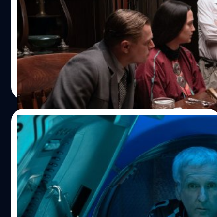
‘Killers of the Flower Moon’ เล่นเอา
Robert De Niro มองบน
Matin Scorsese เล่าเปิดเผย Leonardo DiCaprio ด้นสดบท
ในกองถ่ายหนัง 'Killers of the Flower Moon' เล่นเอา Robert
De Niro มองบน
ประภาส อยู่เย็น
| 1021 days ago
Read More
15/07/2023
James Cameron สยบข่าวลือที่เขาจะกำกับ
หนังจากโศกนาฏกรรมเรือดำน้ำ Titan
เจมส์ คาเมรอน ผู้กำกับ 'Titanic' (1997) ออกมาตอบโต้ข่าวลือ
ที่ว่าเขาอาจสร้รางภาพนยตร์เกี่ยวกับเรือดำน้ำ Titan ของ
OceanGate