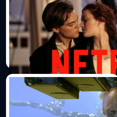
Netflix เอา Titanic กลับมาสตรีมมิง ก.ค. นี้
ท่ามกลางโลกโซเชียลที่โจมตีว่าฉกฉวยโอกาส
จากโศกนาฏกรรม
Netflix มีกำหนดนำ Titanic กลับมาลงจออีกครั้งในวันที่ 1
กรกฏาคมนี้ รับกระแสที่ภาพยนตร์ Titanic กลับมาเป็นที่สนใจ
อีกครั้งในระดับนานาชาติ สืบเนื่องจากเหตุเรือดำน้ำไททัน
ระเบิด ขณะดำลงไปเยี่ยมชมซากเรือไททานิค เป็นผลให้ผู้
โดยสารทั้งห้าเสียชีวิตทันที
สุชยา เกษจำรัส
| 1139 days ago
Read More
23/06/2023
James Cameron ชี้ โศกนาฏกรรมเรือดำน้ำไท
ทัน คล้ายเหตุ Titanic ล่มเพราะละเลยความ
ปลอดภัย
เจมส์ คาเมรอน (James Cameron) ชี้ โศกนาฏกรรมเรือดำน้ำ