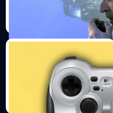
ไททัน คล้ายกับเหตุเรือ Titanic ล่ม เป็นเพราะกัปตันละเลย
ความปลอดภัย
ประภาส อยู่เย็น
| 1142 days ago
Read More
23/06/2023
ชาวเกรียนปั่นรีวิวหน้าร้านค้าจอย Logitech
หลังเกิดเหตุเรือดำน้ำไททัน
หลังจากเกิดเหตุเรือดำน้ำท่องเที่ยว 'ไททัน' ที่ใช้สำรวจซาก
เรือไททานิก จมลง และ มีรายงานเผยว่าตัวเรือดำน้ำควบคุม
โดยจอยเกมจาก Logitech G Wireless Gamepad F710 มีชาว
เน็ตจำนวนมากที่รู้สึกทึ่งต่อเหตุการณ์ดังกล่าว และ มีบางส่วน
ที่ได้เข้าไปเกรียนช่องรีวิวของหน้าร้านค้าจอยบนเว็บไซต์
กรณ์รัฐภาส ธนวัตไชยศรี
| 1142 days ago
Amazon รวมถึงหมวดคำถามจากลูกค้า ที่ตอนนี้มีคำถาม
Read More
อย่าง 'สามารถใช้บังคับเรือดำน้ำได้ไหม?' ขึ้นหน้าร้าน