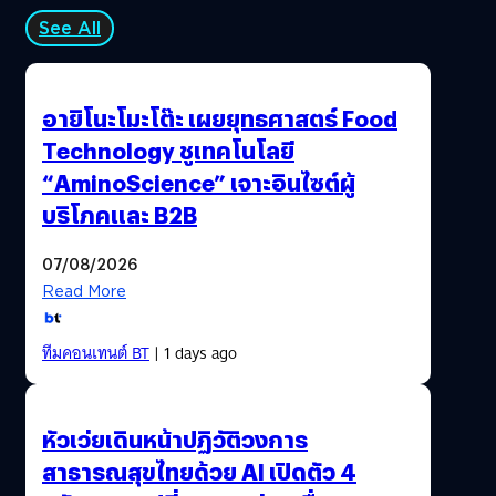
See All
อายิโนะโมะโต๊ะ เผยยุทธศาสตร์ Food
Technology ชูเทคโนโลยี
“AminoScience” เจาะอินไซต์ผู้
บริโภคและ B2B
07/08/2026
Read More
ทีมคอนเทนต์ BT
| 1 days ago
หัวเว่ยเดินหน้าปฏิวัติวงการ
สาธารณสุขไทยด้วย AI เปิดตัว 4