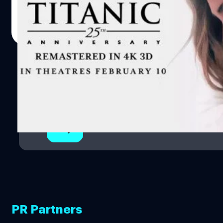
Mano Wanawerusit
| 1276 days ago
Read More
1
2
3
PR Partners