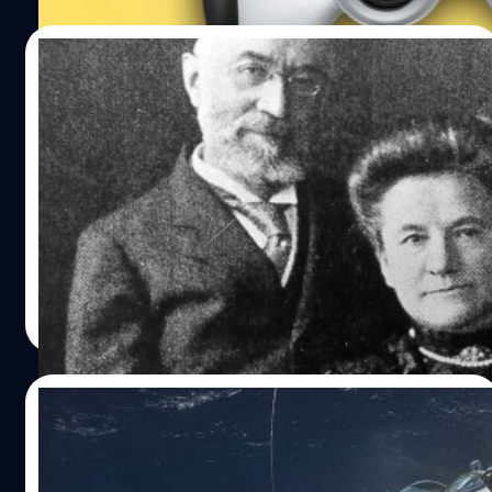
22/06/2023
ภรรยาของผู้ขับเรือดำน้ำ Titan สืบเชื้อสายมา
จากเศรษฐีคู่สามีภรรยาในนิวยอร์กที่จมน้ำบน
เรือไททานิคเมื่อปี 1912
เวนดี้ รัช (Wendy Rush) ภรรยาของ สต็อคตัน รัช (Stockton
Rush) ซึ่งเป็นหนึ่งใน 5 คนที่ติดอยู่ในเรือดำน้ำไททัน (Titan)
ที่หายไปในวันอาทิตย์หลังจากเดินทางไปเยี่ยมชมซากเรือ ไท
ทานิค (Titanic)
ทีมคอนเทนต์ BT
| 1143 days ago
Read More
21/06/2023
ผู้ผลิตเรือดำน้ำไททัน เคยเผชิญกับคดีความ
ด้านความปลอดภัยในปี 2018 ก่อนคนเตือนจะ