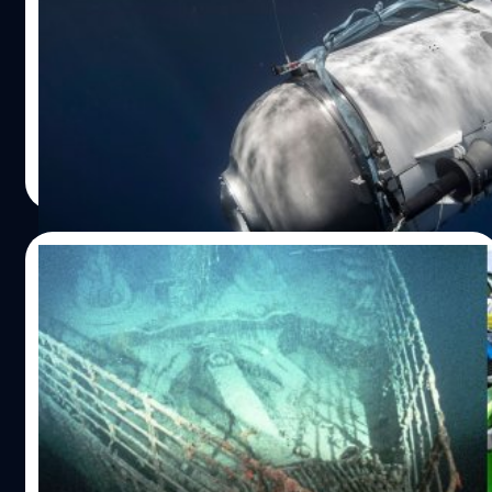
ถูกไล่ออก
จากเหตุการณ์สูญหายขาดการติดต่อของเรือดำน้ำไททัน
ระหว่างการเดินทางสำรวจซากเรือไททานิคในมหาสมุทร
แอตแลนติกเหนือ ทำให้ผู้ผลิตเรือดำน้ำไททันที่หายไปอย่าง
OceanGate ตกเป็นเป้าของการร้องเรียนในปี 2018 โดยอดีต
พนักงานเกี่ยวกับความปลอดภัยของตัวเรือ
ทีมคอนเทนต์ BT
| 1144 days ago
Read More
21/06/2023
James Cameron เคยดำลงไปเก็บภาพ-สำรวจ
ซากเรือไททานิคของจริง 33 ครั้ง เพื่อเอามาส
ร้าง ‘Titanic’
ตอนนี้คนทั่วโลกกำลังจดจ่ออยู่กับการตามหา 'ไททัน' (Titan)
เรือดำน้ำเที่ยวชมซากไททานิคที่ได้สูญหายไป พร้อมกับผู้
โดยสารบนเรือ 5 ชีวิต ซึ่งนับตั้งแต่เรือไททานิคได้จมลงสู่ก้น
มหาสมุทรแอตแลนติก เมื่อวันที่ 15 เมษายน ปี 1912 ธุรกิจการ