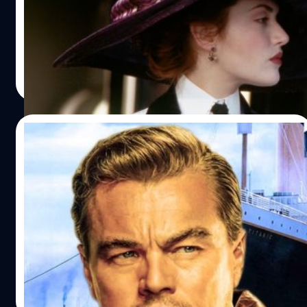
เคต วินสเลต (Kate Winslet) เปิดใจ ชื่อเสียงและชีวิตหลัง
'Titanic' ไม่ค่อยยน่าพอใจ จนต้องหันไปเล่นหนังฟอร์มเล็ก
ประภาส อยู่เย็น
| 906 days ago
Read More
22/01/2024
ผ่านมาเกือบ 30 ปี Titanic ยังคงเป็นหนังเรื่อง
เดียว ของ Leonardo DiCaprio ที่ทำรายได้
เกิน 1,000 ล้านเหรียญ
'Titanic' ออกฉายเมื่อปี 1997 และสามารถสร้างสถิติน่าประทับ
ใจได้มากมายในหลาย ๆ เรื่อง และหนึ่งในนั้นก็เป็นสถิติที่
เกี่ยวข้องกับตัว ลีโอนาร์โด ดิแคพริโอ (Leonardo DiCaprio)
นักแสดงนำของเรื่อง
สุชยา เกษจำรัส
| 929 days ago
Read More