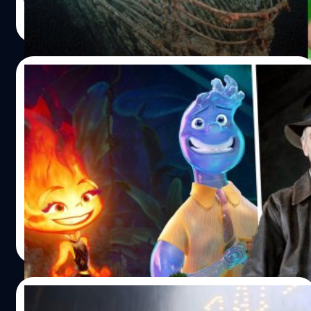
ดำลงไปชมซากเรือไททานิคก็กลายเป็นที่นิยมในหมู่ของคนที่
วิทวัส ปัญญาเลิศวุฒิ
| 1144 days ago
พร้อมจะทุ่มเงินล้านไปสัมผัสประสบการณ์ดังกล่าว ในฝั่ง
Read More
อุตสาหกรรมบันเทิงช่วงกว่า 3 ทศวรรษที่ผ่านมา ก็มีบริษัทด้าน
โปรดักชันหลายที่ยอมทุ่มงบประมาณในการสร้างสารคดีที่ใช้
เรือดำน้ำลงไปเก็บภาพเรือไททานิคจริง ๆ และโดยเฉพาะผู้
20/02/2023
กำกับดังอย่าง เจมส์ คาเมรอน (James Cameron) ที่เป็นคน
หลงใหลกับซากเรือไททานิคที่จมอยู่ก้นมหาสมุทรอย่างมาก
เพิ่งเข้าเดือนที่ 2 ดิสนีย์โกยรายได้ทะลุ 1,000
จนก่อเกิดเป็นแรงบันดาลใจในการสร้างหนัง ‘Titanic’ ขึ้นมา
ล้านเหรียญแล้ว
เมื่อปี 1997 ย้อนกลับไปช่วงปี 1995 คาเมรอนตัดสินใจดำลงไป
เก็บภาพเรือไททานิคใต้มหาสมุทรเป็นครั้งแรก เพื่อนำมาเป็น
ปี 2023 นี้นับว่าเป็นปีที่ยิ่งใหญ่ของ วอลต์ ดิสนีย์ เพราะจะครบ
ฟุตเทจให้กับหนังที่เขากำลังเตรียมจะถ่ายทำ บนความลึก
รอบ 100 ปีของบริษัท และน่าจะเป็นอีกปีที่ดิสนีย์จะกวาดราย
13,000 ฟุตเหนือน้ำทะเล มีรายงานว่าคาเมรอนดำขึ้น ๆ ลง ๆ
ได้อย่างมหาศาล เพราะแค่เพิ่งเดือนที่ 2 ของปี หรือผ่านไปแค่
จากเรือแม่กับไททานิคไปทั้งสิ้น 12 ครั้ง โดยคาเมรอนให้
50 วัน ดิสนีย์ก็ทำรายได้ผ่านหลัก 1,000 ล้านเหรียญไป
เหตุผลว่าที่เขาตั้งใจใส่ฟุตเทจเหล่านี้เข้าไป เพื่อเพิ่มความรู้สึก
เรียบร้อยแล้ว ทั้งนี้ตัวเลขดังกล่าวล้วนเป็นรายได้มาจาก
สุชยา เกษจำรัส
| 1265 days ago
สมจริง และต้องการจะสื่อสารว่า หนังเรื่องนี้ไม่ได้ขายแค่เรื่อ
Avatar: The Way of Water, Titanic ที่กลับมาเข้าโรงฉายใหม่
Read More
งดราม่าความรักของหนุ่มสาวคู่หนึ่งเท่านั้น แต่ยังเป็นการ
และ Ant-Man and the Wasp: Quantumania ที่เพิ่งเปิดตัว
สะท้อนเหตุการณ์ประวัติศาสตร์ที่เคยเกิดขึ้นจริง หลังประสบ
ความสำเร็จกับ ‘Titanic’ คาเมรอนก็ดำลงไปสำรวจไททานิ
13/02/2023
ครอบ 2 เมื่อปี 2001 เพื่อถ่ายทำสารคดี…