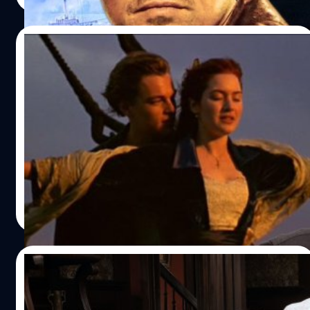
04/12/2023
James Cameron ยอมรับ มีข้อผิดพลาดใน
ฉากดัง ในหนัง Titanic ซึ่งเขาจำเป็นต้อง
ปล่อยออกมาแบบนั้น
เจมส์ คาเมรอน (James Cameron) นับได้ว่าเป็นผู้กำกับที่มี
ความสมบูรณ์แบบที่สุดคนหนึ่ง ฉะน้้นเมื่อเขาย้อนเล่าในฉากที่
โดดเด่นที่สุดจากหนัง 'Titanic' นั้นมีข้อผิดพลาดเกิดขึ้น จึง
เป็นเรื่องน่าประหลาดใจที่สุด
สุชยา เกษจำรัส
| 978 days ago
Read More
23/10/2023
Leonardo DiCaprio ด้นสดบทในกองถ่าย