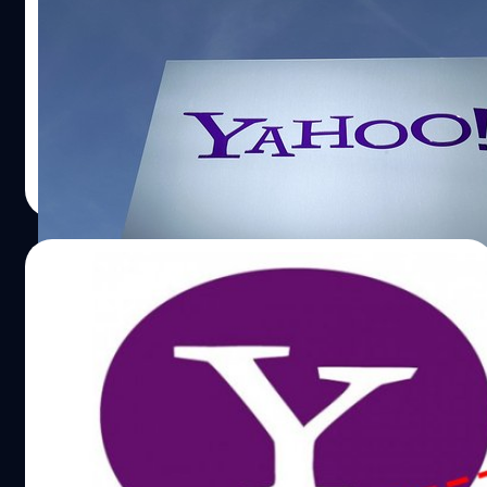
หลังจากมีข่าว Yahoo ถูกแฮ็คอีเมลออกไปกว่า 1,000 ล้าน
บัญชีก่อนช่วงปีใหม่ที่ผ่านมา ทำให้มีข่าวว่า Verizon ตัวเต็งที่
จะเข้าซื้อ Yahoo ถึงกับชะงักอาจไม่ซื้อ แต่ล่าสุด Yahoo ก็ได้
ประกาศความคืบหน้าออกมาแล้ว
วัชรกุล พัฒนาประทีป
| 3495 days ago
Read More
25/09/2016
งานเข้า! Yahoo เจอฟ้องกลับคดีถูกแฮ็กครั้ง
ประวัติศาสตร์กว่า 500 ล้านบัญชี
กลายเป็นประเด็นใหญ่บนโลกไซเบอร์กันเลย หลังจาก Yahoo
ออกมายอมรับว่าถูกแฮ็กข้อมูลบัญชีผู้ใช้กว่า 500 ล้านราย ซึ่ง
ถือว่าเป็นฐานข้อมูลที่ถูกขโมยมากที่สุดในประวัติศาสตร์ ล่าสุด
ทางผู้ใช้งานผู้โชคร้ายเองก็ไม่อยู่เฉยและเตรียมจะทำการยื่น