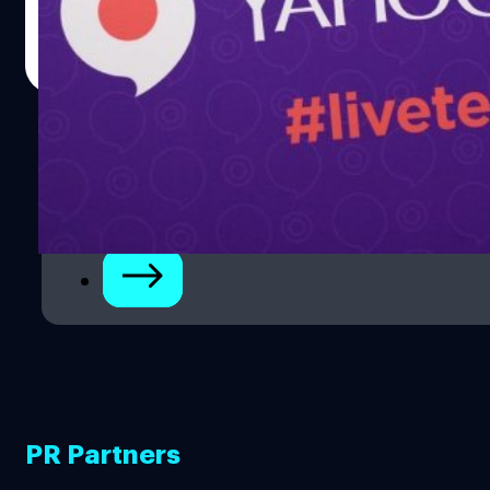
ต่างออกไปบ้างอย่าง Livetext ที่จะให้เราสามารถพิมพ์แช
ทกันในขณะที่สนทนาผ่าน video call ได้ด้วย
ณัฐพันธ์ ส่งวิรุฬห์
| 4024 days ago
Read More
1
2
3
PR Partners