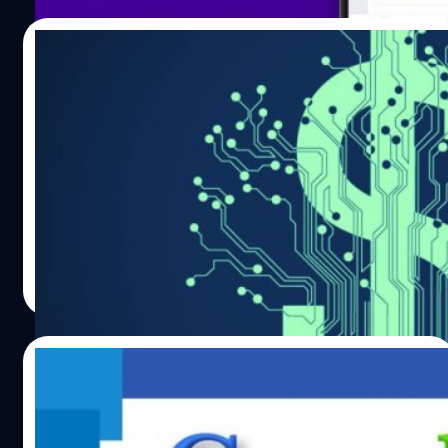
05/02/2016
มาดูกันว่า ใน “10 วินาที” บริษัทเทคโนโลยียักษ์
ใหญ่ทั้งหลาย ทำกำไรไปมากแค่ไหน
หลายคนอาจคิดว่าแอปหรือบริการที่โด่งดังต่างๆที่เราใช้ใน
สมาร์ทโฟน แท็บเล็ต และแล็ปท็อป นั้น ไม่มีค่าใช้จ่าย ซึ่งไม่
เป็นความจริงเลย เพราะบริการและแอปเหล่านี้สามารถสร้าง
กำไรได้มหาศาลจากต้นทุนที่ต่ำมาก
ปรีดี ฤกษ์วลีกุล
| 3835 days ago
Read More
01/02/2016
ย้อนเวลาดู “เหล่าเว็บไซต์ชื่อดัง” เมื่อตอนเปิด
ตัวครั้งแรก