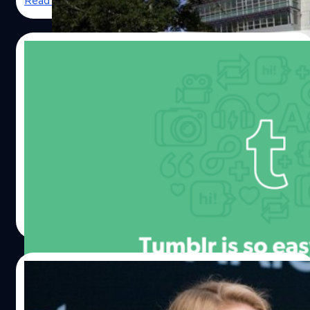
Read More
11/11/2015
Tumblr เตรียมเพิ่มระบบ Instant messaging
ให้แชทกันได้แล้ว!!
Tumblr แอปโซเชียลเน็ตเวิร์คจากทาง Yahoo ที่เป็นคล้ายๆกับ
เว็บ Blog สั้นๆ โดยล่าสุดทาง Tumblr ได้เตรียมเปิด Instant
messaging หรือ ระบบแชทภายในแอป ให้ใช้บริการกันแล้วจ้า
าา!! ซึ่งในตอนนี้ Instant messaging ของทาง Tumblr
สามารถส่งได้เพียงข้อความ Text message เท่านั้น ซึ่งยังไม่มี
salinee tintumrong
| 3921 days ago
ฟังก์ชั่นพิเศษอย่างการกดไลค์ ส่งสติ๊กเกอร์ หรืออีโมติคอนได้
A Yahoo! signs sits out front of their headquarters 
Read More
อย่าง ใน Facebook ซึ่งเป็นแอปยอดนิยมของคนทั่วไป
Sunnyvale, California in this February 1, 2008 file p
แต่ Tumblr ก็เป็นช่องทางการสื่อสารที่ดี และเป็นตัวเลือกที่ดี
สำหรับคนที่ไม่ชอบอะไรที่มันเยอะแยะเกินไป โดยฟัง
REUTERS/Kimberly White/Files
01/09/2015
ก์ชั่น Instant messaging นี้นั้นจะพร้อมให้บริการในทุกแอค
เคาท์ ช่วงต้นเดือนธันวาคมนี้ อ่ะแฮ่มอ่ะแฮ่ม รอใช้งานกันได้
ท้องแล้วจ้า Marissa Mayer ซีอีโอ Yahoo ได้