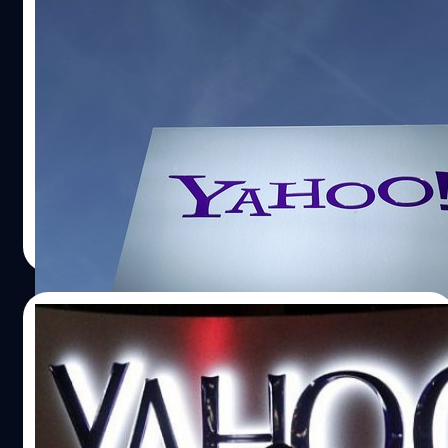
ประวัติศาสตร์ต้องจารึก ผู้ใช้งาน Yahoo ถูก
แฮ็คโดยไม่ต้องสงสัยกว่า 3 พันล้านบัญชี!!
ย้อนกลับไปเมื่อปีที่ผ่านมา Yahoo ประกาศว่าบริษัทถูกแฮ็คใน
ช่วงปี 2013-2014 ซึ่งมีข้อมูลบัญชีผู้ใช้งานหลุดออกไปถึง 1
พันล้านบัญชี ล่าสุดบริษัทได้ออกมาประกาศเพิ่มเติมว่าไม่ใช่
แค่ 1 พันล้านแล้ว วันนี้ Yahoo ประกาศเพิ่มเติมว่า บริษัทถูก
แฮ็คและมีข้อมูลของผู้ใช้งานหลุดออกไปถึง 3 พันล้านบัญชี
วัชรกุล พัฒนาประทีป
| 3228 days ago
หรือพูดง่ายๆ ว่าทุกบัญชีผู้ใช้ที่บริษัทมีอยู่ตอนนั้น โดนอย่าง
Read More
เท่าเทียมกัน อย่างไรก็ตาม ทางบริษัทได้ส่งอีเมลแจ้งเตือนให้
กับผู้ใช้งานที่คาดว่าจะได้รับผลกระทบดังกล่าวเป็นที่เรียบร้อย
แล้ว ในส่วนของข้อมูลที่หลุดออกไป ทาง Yahoo ระบุว่า ไม่รวม
13/06/2017
รหัสผ่าน และข้อมูลบัญชีธนาคาร (ส่วนที่เหลือคงหลุดออกไป
หมด) นอกจากนี้บริษัทกำลังร่วมมือกับหน่วยงานด้านกฏหมาย
อวสาน Yahoo! ปิดดีลขายให้ Verizon ด้วย
เพื่อดำเนินการต่อ ใครที่มีบัญชี Yahoo ในตอนนี้ การเปลี่ยน
มูลค่า 4.48 พันล้านเหรียญ
รหัสผ่านบัญชีตอนนี้ก็เป็นสิ่งที่ต้องทำเลยล่ะครับ (แต่ผ่านมา
แล้ว 4 ปีเพิ่งมาบอกว่าโดนทั้งหมดเนี่ยนะ Yahoo!) อ้างอิง
Verizon Communications Inc. ได้ประกาศปิดการซื้อ Yahoo!