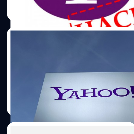
ฟ้องศาล Yahoo หวังให้รับผิดชอบกับเหตุการณ์ที่เกิดขึ้น
ณัฐพันธ์ ส่งวิรุฬห์
| 3602 days ago
Read More
23/09/2016
ตรวจสอบด่วน Yahoo! ประกาศ มีบัญชีถูกแฮ็
กออกไปกว่า 500 ล้านบัญชีตั้งแต่ปี 2014!!
ย้อนกลับไปตอนข่าว Dropbox แจ้งให้ผู้ใช้งานเปลี่ยนรหัส
บัญชีเนื่องจากช่วงปี 2012 นั้นเป็นปีที่มีบัญชีหลุดออกไปมาก
ที่สุด โดยก่อนหน้านี้เองก็มีข่าวว่า Yahoo! เองก็ถูกแฮ็กรายชื่อ
บัญชีออกไปเช่นเดียวกัน
วัชรกุล พัฒนาประทีป
| 3604 days ago
Read More
26/07/2016