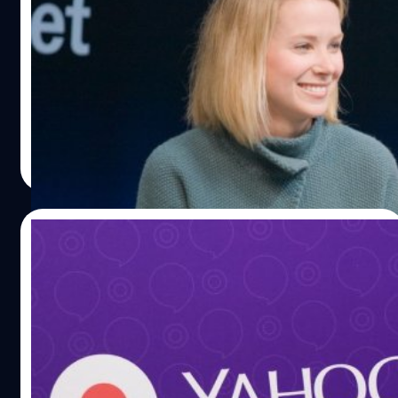
เลยจ้าาา!! ที่มา : engadget
ลูกแฝด!
ใครที่ติดตามวงการ IT น่าจะรู้จักสาวที่ทรงอิทธิพลในวงการ
อีกท่านหนึ่งคือ Marissa Mayer วิศวกรหญิงคนแรกๆ ของกู
เกิ้ล จนตอนนี้เป็น CEO ของ Yahoo ไปแล้ว ล่าสุดเธอประกาศ
ว่ากำลังจะมีน้องอีก 2 คน
เอกพล ชูเชิด
| 3992 days ago
Read More
31/07/2015
ไม่ธรรมดา! Yahoo เปิดตัว Livetext แอปฯ
แชทข้อความสดๆ ผ่านวิดีโอแล้ว
ทุกวันนี้แอปฯ ประเภทแชทและโทร video call ได้กลายมาเป็น
หนึ่งในการสื่อสารทางหลักของผู้คนไปแล้ว ยักษ์ใหญ่อย่าง
Yahoo เองก็ไม่รอช้า ขอเปิดตัวแอปฯ แชท ด้วยรูปแบบที่แตก