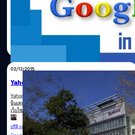
ลองคิดดูสิว่าเว็บไซต์ชื่อดังอย่าง Google จะหน้าตาเป็น
อย่างไรหากย้อนกลับไปเมื่อครั้งแรกที่เปิดตัวในปี 1998 บาง
เว็บไซต์นั้นดูแล้วไม่น่าเชื่อว่าจะเป็นเว็บที่โด่งดังมาจนถึง
ปัจจุบันได้เลย เช่น Yahoo, Facebook, Twitter หรือ
Instragram เป็นต้น
ปรีดี ฤกษ์วลีกุล
| 3839 days ago
Read More
02/12/2015
Yahoo คิดจะขายกิจการทิ้ง
Yahoo รายงานว่ากำลังพิจารณาที่จะขายกิจการธุรกิจ
อินเตอร์เน็ตของตน ซึ่งเป็นสัญญาณของการสิ้นสุดยุคของ
เว็บไซต์อันเป็นที่รู้จักมากที่สุดเว็บหนึ่งในโลก
ปรีดี ฤกษ์วลีกุล
| 3900 days ago