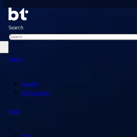
Search
Watch
Playlist
Short & Reels
Read
Tech