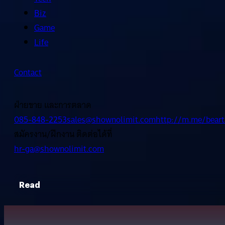
Biz
Game
Life
Contact
ฝ่ายขาย และการตลาด
085-848-2253
sales@shownolimit.com
http://m.me/beart
สมัครงาน/ฝึกงาน ติดต่อได้ที่
hr-ga@shownolimit.com
Read