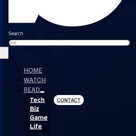
Search
HOME
WATCH
READ
Tech
CONTACT
Biz
Game
Life