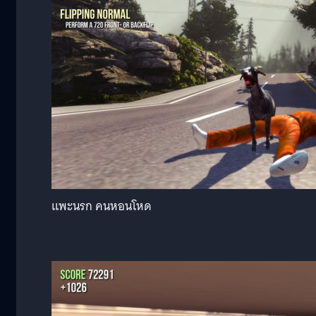
แพะนรก คนหอนโหด