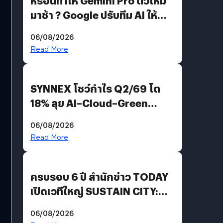
หรือนี่ทำให้ Gemini Pro ตัวใหม่
มาช้า ? Google ปรับทีม AI ให้
Demis Hassabis ลุยพัฒนา
06/08/2026
AGI
Read More
SYNNEX โชว์กำไร Q2/69 โต
18% ลุย AI–Cloud–Green
Energy สร้างฐาน Recurring
06/08/2026
Revenue เร่งเครื่อง New
Read More
Growth Engine พร้อมจ่าย
ปันผล 0.10 บาท/หุ้น
ครบรอบ 6 ปี สำนักข่าว TODAY
เปิดเวทีใหญ่ SUSTAIN CITY:
THE GREEN TRANSITION ถก
06/08/2026
แนวทางปรับตัวสู่เศรษฐกิจสี