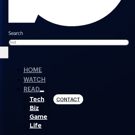
Search
HOME
WATCH
READ
Tech
CONTACT
Biz
Game
Life