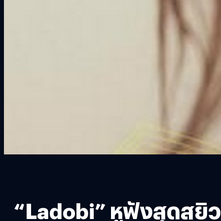
“Ladobi” หูฟังสุดสยิว