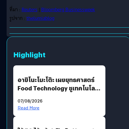
ที่มา :
Reuters
|
Bloomberg Businessweek
รูปจาก :
thelumiablog
Highlight
อายิโนะโมะโต๊ะ เผยยุทธศาสตร์
Food Technology ชูเทคโนโลยี
“AminoScience” เจาะอินไซต์ผู้
07/08/2026
บริโภคและ B2B
Read More