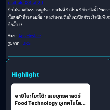
อีกไม่นานเกินรอ รอดูกันว่างานวันที่ 9 เดือน 9 ที่จะถึงนี้ iPhone
นั้นสมดั่งที่รอคอยมั้ย ? และในงานวันนั้นจะเปิดตัวอะไรเป็นพิเ
อีกมั้ย ??
ที่มา :
AppleInsider
รูปจาก :
BRG
Highlight
อายิโนะโมะโต๊ะ เผยยุทธศาสตร์
Food Technology ชูเทคโนโลยี
“AminoScience” เจาะอินไซต์ผู้