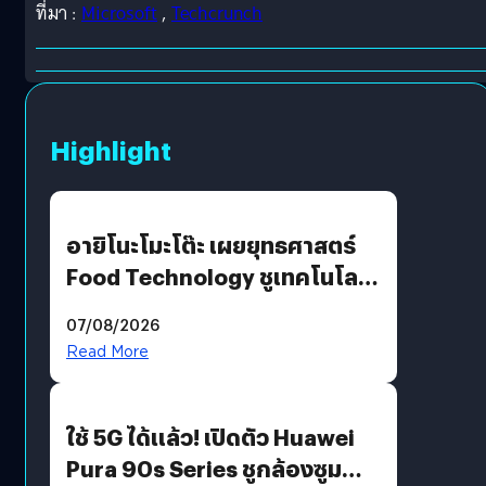
ที่มา :
Microsoft
,
Techcrunch
Highlight
อายิโนะโมะโต๊ะ เผยยุทธศาสตร์
Food Technology ชูเทคโนโลยี
“AminoScience” เจาะอินไซต์ผู้
07/08/2026
บริโภคและ B2B
Read More
ใช้ 5G ได้แล้ว! เปิดตัว Huawei
Pura 90s Series ชูกล้องซูม