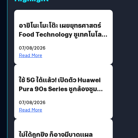
อายิโนะโมะโต๊ะ เผยยุทธศาสตร์
Food Technology ชูเทคโนโลยี
“AminoScience” เจาะอินไซต์ผู้
07/08/2026
บริโภคและ B2B
Read More
ใช้ 5G ได้แล้ว! เปิดตัว Huawei
Pura 90s Series ชูกล้องซูม
200 MP ในรุ่นท็อป
07/08/2026
Read More
ไม่ได้ถูกยิง ก็อาจมีบาดแผล