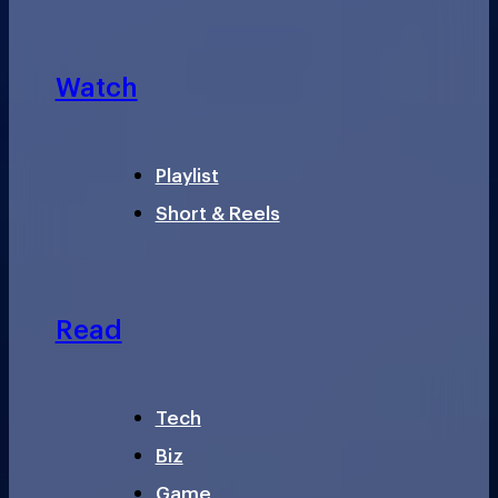
Watch
Playlist
Short & Reels
Read
Tech
Biz
Game