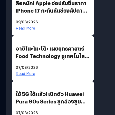
ลือหนัก! Apple จ่อปรับขึ้นราคา
iPhone 17 กะทันหันช่วงสัปดาห์ที่
10 สิงหาคมนี้
09/08/2026
Read More
อายิโนะโมะโต๊ะ เผยยุทธศาสตร์
Food Technology ชูเทคโนโลยี
“AminoScience” เจาะอินไซต์ผู้
07/08/2026
บริโภคและ B2B
Read More
ใช้ 5G ได้แล้ว! เปิดตัว Huawei
Pura 90s Series ชูกล้องซูม
200 MP ในรุ่นท็อป
07/08/2026